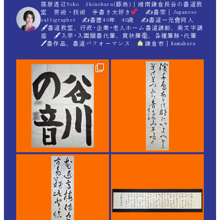
篠原遙己Yoko Shinohara(藤島)｜湘南鎌倉長谷の書道教
室 芸術・技術 手書き大好き
✍
書家｜Japanese
calligrapher ✍
書歴40年 48歳 ✍
書道一元會同人
🖋書道教室、行政･企業･老人ホーム書道講師、美文字講
座 🖋入学･入園願書代筆、賞状揮毫、各種筆耕･代筆
🖊書作品、書道パフォーマンス
鎌倉市｜Kamakura