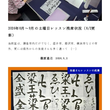
2026年8月～9月の土曜日レッスン残席状況（8/2更
新）
当教室は、鎌倉市内だけでなく、逗子市、藤沢市、横浜市などの市
外、更には県外からの生徒さんも多く通って […]
篠原遙己
2026.8.2
投稿日
生徒さんレッスンの成果