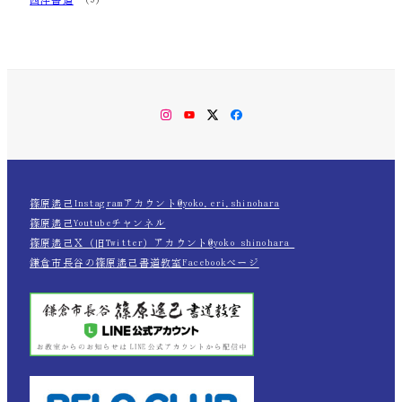
Instagram
YouTube
Twitter
Facebook
篠原遙己Instagramアカウント@yoko.eri.shinohara
篠原遙己Youtubeチャンネル
篠原遙己Ｘ（旧Twitter）アカウント@yoko_shinohara_
鎌倉市長谷の篠原遙己書道教室Facebookページ