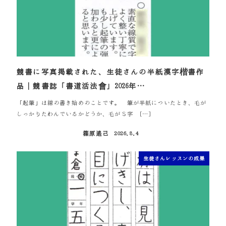
競書に写真掲載された、生徒さんの半紙漢字楷書作
品｜競書誌「書道活法會」2026年…
「起筆」は線の書き始めのことです。 筆が半紙についたとき、毛が
しっかりたわんでいるかどうか、毛がＳ字 […]
篠原遙己
2026.8.4
投稿日
生徒さんレッスンの成果