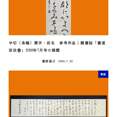
半切（条幅）漢字・仮名 参考作品｜競書誌「書道
活法會」2026年7月号の課題
篠原遙己
2026.7.28
投稿日
巻紙