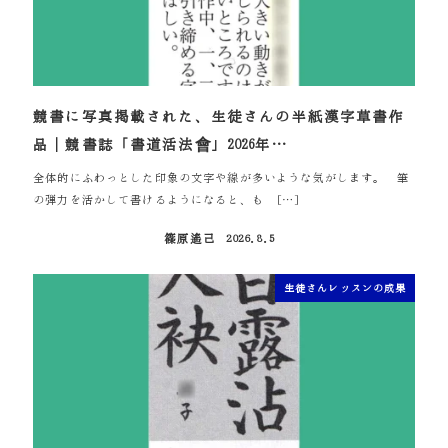
競書に写真掲載された、生徒さんの半紙漢字草書作
品｜競書誌「書道活法會」2026年…
全体的にふわっとした印象の文字や線が多いような気がします。 筆
の弾力を活かして書けるようになると、も […]
篠原遙己
2026.8.5
投稿日
生徒さんレッスンの成果