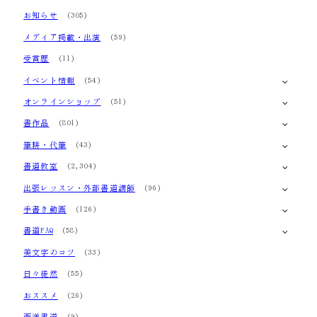
お知らせ
(305)
ジ
メディア掲載・出演
(59)
送
受賞歴
(11)
り
イベント情報
(54)
オンラインショップ
(51)
書作品
(801)
筆耕・代筆
(43)
書道教室
(2,304)
出張レッスン・外部書道講師
(96)
手書き動画
(126)
書道FAQ
(58)
美文字のコツ
(33)
日々徒然
(55)
おススメ
(26)
西洋書道
(9)