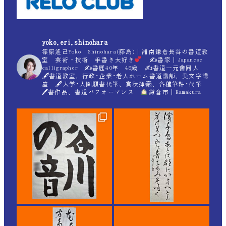
yoko.eri.shinohara
篠原遙己Yoko Shinohara(藤島)｜湘南鎌倉長谷の書道教
室 芸術・技術 手書き大好き
✍
書家｜Japanese
calligrapher ✍
書歴40年 48歳 ✍
書道一元會同人
🖋書道教室、行政･企業･老人ホーム書道講師、美文字講
座 🖋入学･入園願書代筆、賞状揮毫、各種筆耕･代筆
🖊書作品、書道パフォーマンス
鎌倉市｜Kamakura