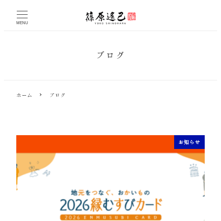
メ
イ
MENU
ン
コ
ン
ブログ
テ
ン
ツ
へ
ホーム
ブログ
移
動
お知らせ