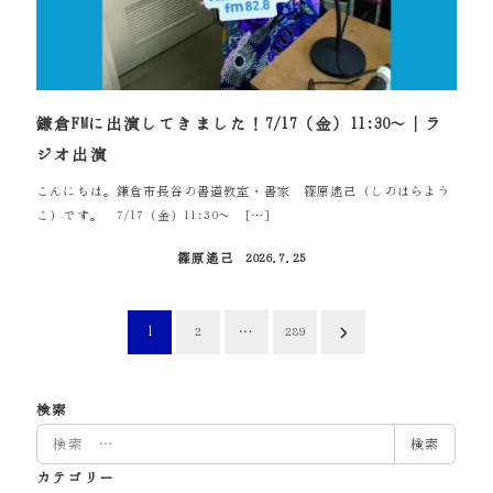
鎌倉FMに出演してきました！7/17（金）11:30～｜ラ
ジオ出演
こんにちは。鎌倉市長谷の書道教室・書家 篠原遙己（しのはらよう
こ）です。 7/17（金）11:30～ […]
篠原遙己
2026.7.25
投稿日
投
1
…
2
289
稿
の
検索
検
検索
ペ
索
カテゴリー
ー