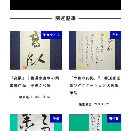
関連記事
葉書サイズ
色紙
「高臥」｜書道家直筆の葉
「令和の典拠」F｜書道家直
書縦作品 手漉き和紙
筆のグラデーション大色紙
作品
篠原遙己
2021.11.23
投稿日
篠原遙己
2021.11.29
投稿日
半紙
書作品