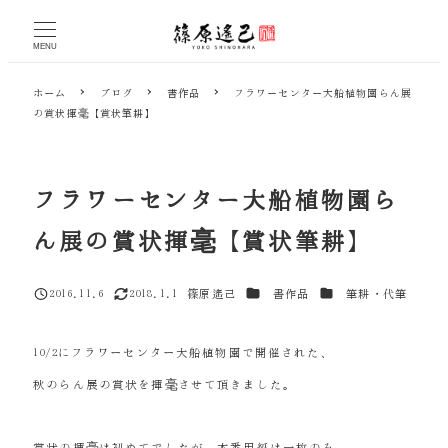
メ
イ
MENU
ン
コ
ホーム
ブログ
書作品
フラワーセンター大船植物園らん展
ン
の賞状揮毫【賞状筆耕】
テ
ン
ツ
へ
フラワーセンター大船植物園ら
移
動
ん展の賞状揮毫【賞状筆耕】
カテゴリー
カテゴリー
2016.11.6
2018.1.1
篠原遙己
書作品
筆耕・代筆
投稿日
更新日
著
者
10/2にフラワーセンター大船植物園で開催された、
秋のらん展の賞状を揮毫させて頂きました。
賞状の揮毫は初めてでしたが、本番用紙は一枚のみ。