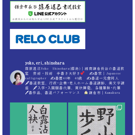
yoko.eri.shinohara
篠原遙己Yoko Shinohara(藤島)｜湘南鎌倉長谷の書道教
室 芸術・技術 手書き大好き
✍
書家｜Japanese
calligrapher ✍
書歴40年 48歳 ✍
書道一元會同人
🖋書道教室、行政･企業･老人ホーム書道講師、美文字講
座 🖋入学･入園願書代筆、賞状揮毫、各種筆耕･代筆
🖊書作品、書道パフォーマンス
鎌倉市｜Kamakura