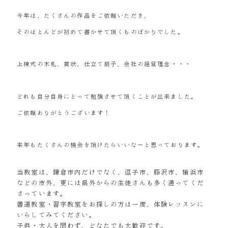
今年は、たくさんの作品をご依頼いただき、
そのほとんどが初めて書かせて頂くものばかりでした。
上棟式の木札、賞状、仕立て扇子、会社の経営理念・・・
どれも自分自身にとって勉強させて頂くことが出来ました。
ご依頼ありがとうございます！
来年もたくさんの機会を頂けたらいいなーと思っております。
当教室は、鎌倉市内だけでなく、逗子市、藤沢市、横浜市
などの市外、更には県外からの生徒さんも多く通ってくだ
さっています。
書道教室・習字教室をお探しの方は一度、体験レッスンに
いらしてみてください。
子供・大人を問わず、どなたでも大歓迎です。