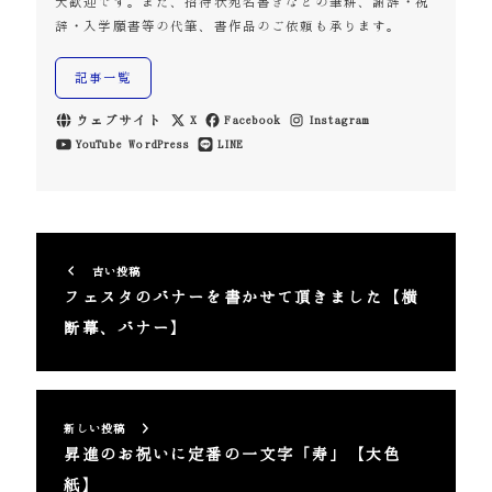
大歓迎です。また、招待状宛名書きなどの筆耕、謝辞・祝
辞・入学願書等の代筆、書作品のご依頼も承ります。
記事一覧
ウェブサイト
X
Facebook
Instagram
YouTube
WordPress
LINE
古い投稿
フェスタのバナーを書かせて頂きました【横
断幕、バナー】
新しい投稿
昇進のお祝いに定番の一文字「寿」【大色
紙】