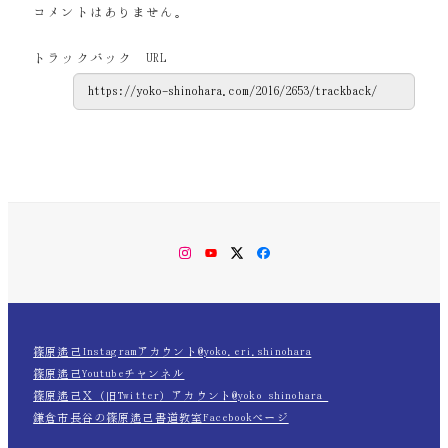
コメントはありません。
トラックバック URL
Instagram
YouTube
Twitter
Facebook
篠原遙己Instagramアカウント@yoko.eri.shinohara
篠原遙己Youtubeチャンネル
篠原遙己Ｘ（旧Twitter）アカウント@yoko_shinohara_
鎌倉市長谷の篠原遙己書道教室Facebookページ