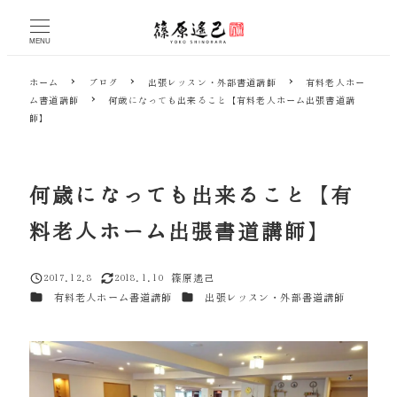
メ
イ
MENU
ン
コ
ホーム
ブログ
出張レッスン・外部書道講師
有料老人ホー
ン
ム書道講師
何歳になっても出来ること【有料老人ホーム出張書道講
テ
師】
ン
ツ
へ
移
何歳になっても出来ること【有
動
料老人ホーム出張書道講師】
2017.12.8
2018.1.10
篠原遙己
投稿日
更新日
著
カテゴリー
カテゴリー
有料老人ホーム書道講師
出張レッスン・外部書道講師
者