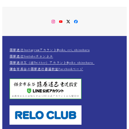
Instagram
YouTube
Twitter
Facebook
篠原遙己Instagramアカウント@yoko.eri.shinohara
篠原遙己Youtubeチャンネル
篠原遙己Ｘ（旧Twitter）アカウント@yoko_shinohara_
鎌倉市長谷の篠原遙己書道教室Facebookページ