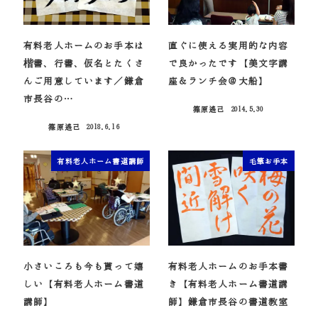
有料老人ホームのお手本は
直ぐに使える実用的な内容
楷書、行書、仮名とたくさ
で良かったです【美文字講
んご用意しています／鎌倉
座＆ランチ会＠大船】
市長谷の…
篠原遙己
2014.5.30
投稿日
篠原遙己
2018.6.16
投稿日
有料老人ホーム書道講師
毛筆お手本
小さいころも今も貰って嬉
有料老人ホームのお手本書
しい【有料老人ホーム書道
き【有料老人ホーム書道講
講師】
師】鎌倉市長谷の書道教室