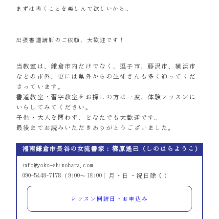
まずは書くことを楽しんで欲しいから。
出張書道講師のご依頼、大歓迎です！
当教室は、鎌倉市内だけでなく、逗子市、藤沢市、横浜市
などの市外、更には県外からの生徒さんも多く通ってくだ
さっています。
書道教室・習字教室をお探しの方は一度、体験レッスンに
いらしてみてください。
子供・大人を問わず、どなたでも大歓迎です。
最後までお読みいただきありがとうございました。
湘南鎌倉市長谷の女流書家：篠原遙己（しのはらようこ）
info@yoko-shinohara.com
090-5448-7178（9:00～18:00｜月・日・祝日除く）
レッスン開講日・お申込み