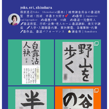
yoko.eri.shinohara
篠原遙己Yoko Shinohara(藤島)｜湘南鎌倉長谷の書道教
室 芸術・技術 手書き大好き
✍
書家｜Japanese
calligrapher ✍
書歴40年 48歳 ✍
書道一元會同人
🖋書道教室、行政･企業･老人ホーム書道講師、美文字講
座 🖋入学･入園願書代筆、賞状揮毫、各種筆耕･代筆
🖊書作品、書道パフォーマンス
鎌倉市｜Kamakura