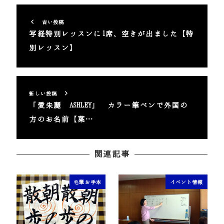
古い投稿
写経特別レッスンに1席、空きが出ました【特
別レッスン】
新しい投稿
「愛朱麗 ASHLEY」 カラー筆ペンで外国の
方のお名前【葉…
関連記事
毛筆お手本
イベント情報