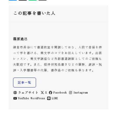
この記事を書いた人
篠原遙己
鎌倉市長谷にて書道教室を開講しており、人前で自信を持
って字を書ける、美文字のコツをお伝えしています。出張
レッスン、美文字講座など外部書道講師としてのご依頼も
大歓迎です。また、招待状宛名書きなどの筆耕、謝辞・祝
辞・入学願書等の代筆、書作品のご依頼も承ります。
記事一覧
ウェブサイト
X
Facebook
Instagram
YouTube
WordPress
LINE