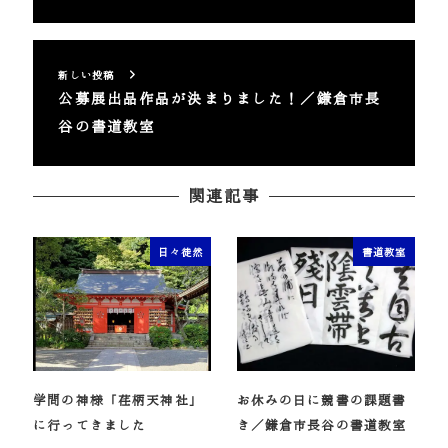
新しい投稿
公募展出品作品が決まりました！／鎌倉市長
谷の書道教室
関連記事
日々徒然
書道教室
学問の神様「荏柄天神社」
お休みの日に競書の課題書
に行ってきました
き／鎌倉市長谷の書道教室