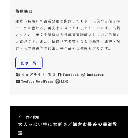
篠原遙己
鎌倉市長谷にて書道教室を開講しており、人前で自信を持
って字を書ける、美文字のコツをお伝えしています。出張
レッスン、美文字講座など外部書道講師としてのご依頼も
大歓迎です。また、招待状宛名書きなどの筆耕、謝辞・祝
辞・入学願書等の代筆、書作品のご依頼も承ります。
記事一覧
ウェブサイト
X
Facebook
Instagram
YouTube
WordPress
LINE
古い投稿
大人っぽい字に大変身／鎌倉市長谷の書道教
室