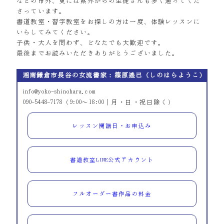
などの市外、更には県外からの生徒さんも多く通ってくだ
さっています。
書道教室・習字教室をお探しの方は一度、体験レッスンに
いらしてみてください。
子供・大人を問わず、どなたでも大歓迎です。
最後までお読みいただきありがとうございました。
湘南鎌倉市長谷の女流書家：篠原遙己（しのはらようこ）
info@yoko-shinohara.com
090-5448-7178（9:00～18:00｜月・日・祝日除く）
レッスン開講日・お申込み
書道教室LINE公式アカウント
フルオーダー書作品の料金