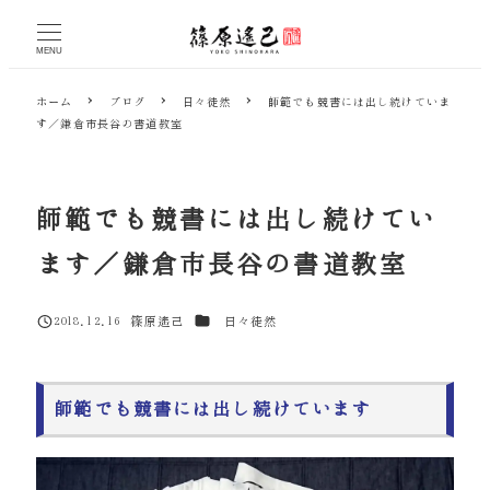
メ
イ
MENU
ン
コ
ホーム
ブログ
日々徒然
師範でも競書には出し続けていま
ン
す／鎌倉市長谷の書道教室
テ
ン
ツ
へ
師範でも競書には出し続けてい
移
動
ます／鎌倉市長谷の書道教室
カテゴリー
2018.12.16
篠原遙己
日々徒然
投稿日
著
者
師範でも競書には出し続けています