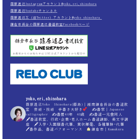
篠原遙己Instagramアカウント@yoko.eri.shinohara
篠原遙己Youtubeチャンネル
篠原遙己Ｘ（旧Twitter）アカウント@yoko_shinohara_
鎌倉市長谷の篠原遙己書道教室Facebookページ
yoko.eri.shinohara
篠原遙己Yoko Shinohara(藤島)｜湘南鎌倉長谷の書道教
室 芸術・技術 手書き大好き
✍
書家｜Japanese
calligrapher ✍
書歴40年 48歳 ✍
書道一元會同人
🖋書道教室、行政･企業･老人ホーム書道講師、美文字講
座 🖋入学･入園願書代筆、賞状揮毫、各種筆耕･代筆
🖊書作品、書道パフォーマンス
鎌倉市｜Kamakura