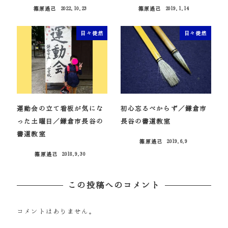
篠原遙己
2022.10.23
篠原遙己
2019.1.14
投稿日
投稿日
日々徒然
日々徒然
運動会の立て看板が気にな
初心忘るべからず／鎌倉市
った土曜日／鎌倉市長谷の
長谷の書道教室
書道教室
篠原遙己
2019.6.9
投稿日
篠原遙己
2018.9.30
投稿日
この投稿へのコメント
コメントはありません。