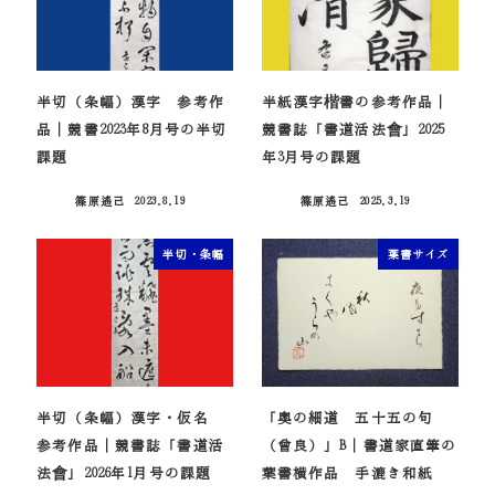
半切（条幅）漢字 参考作
半紙漢字楷書の参考作品｜
品｜競書2023年8月号の半切
競書誌「書道活法會」2025
課題
年3月号の課題
篠原遙己
2023.8.19
篠原遙己
2025.3.19
投稿日
投稿日
半切・条幅
葉書サイズ
半切（条幅）漢字・仮名
「奥の細道 五十五の句
参考作品｜競書誌「書道活
（曾良）」B｜書道家直筆の
法會」2026年1月号の課題
葉書横作品 手漉き和紙