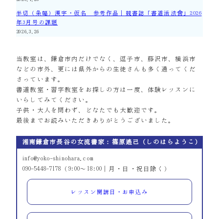
半切（条幅）漢字・仮名 参考作品｜競書誌「書道活法會」2026
年3月号の課題
2026.3.26
当教室は、鎌倉市内だけでなく、逗子市、藤沢市、横浜市
などの市外、更には県外からの生徒さんも多く通ってくだ
さっています。
書道教室・習字教室をお探しの方は一度、体験レッスンに
いらしてみてください。
子供・大人を問わず、どなたでも大歓迎です。
最後までお読みいただきありがとうございました。
湘南鎌倉市長谷の女流書家：篠原遙己（しのはらようこ）
info@yoko-shinohara.com
090-5448-7178（9:00～18:00｜月・日・祝日除く）
レッスン開講日・お申込み