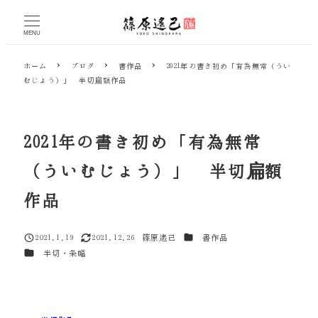
メ
イ
MENU
ン
コ
ホーム
ブログ
書作品
2021年の書き初め「有為無常（うい
ン
むじょう）」 半切扁額作品
テ
ン
ツ
へ
2021年の書き初め「有為無常
移
動
（ういむじょう）」 半切扁額
作品
カテゴリー
2021.1.19
2021.12.26
篠原遙己
書作品
投稿日
更新日
著
カテゴリー
半切・条幅
者