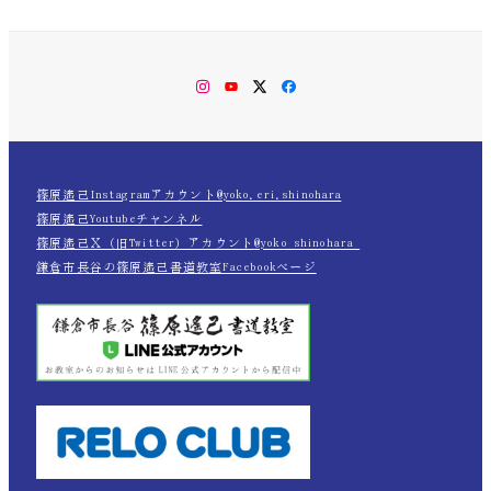
Instagram
YouTube
Twitter
Facebook
篠原遙己Instagramアカウント@yoko.eri.shinohara
篠原遙己Youtubeチャンネル
篠原遙己Ｘ（旧Twitter）アカウント@yoko_shinohara_
鎌倉市長谷の篠原遙己書道教室Facebookページ