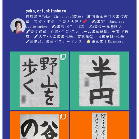
yoko.eri.shinohara
篠原遙己Yoko Shinohara(藤島)｜湘南鎌倉長谷の書道教
室 芸術・技術 手書き大好き
✍
書家｜Japanese
calligrapher ✍
書歴40年 48歳 ✍
書道一元會同人
🖋書道教室、行政･企業･老人ホーム書道講師、美文字講
座 🖋入学･入園願書代筆、賞状揮毫、各種筆耕･代筆
🖊書作品、書道パフォーマンス
鎌倉市｜Kamakura