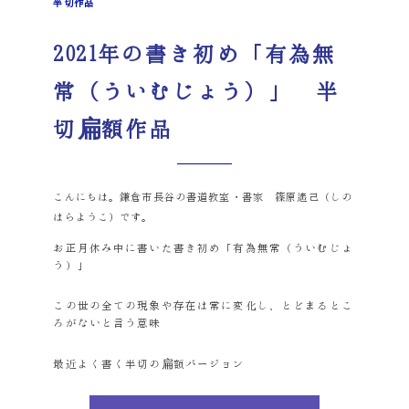
半切作品
2021年の書き初め「有為無
常（ういむじょう）」 半
切扁額作品
こんにちは。鎌倉市長谷の書道教室・書家 篠原遙己（しの
はらようこ）です。
お正月休み中に書いた書き初め「有為無常（ういむじょ
う）」
この世の全ての現象や存在は常に変化し、とどまるとこ
ろがないと言う意味
最近よく書く半切の扁額バージョン