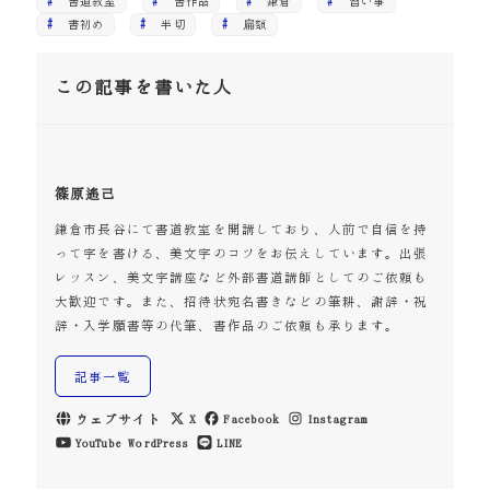
書道教室
書作品
鎌倉
習い事
書初め
半切
扁額
この記事を書いた人
篠原遙己
鎌倉市長谷にて書道教室を開講しており、人前で自信を持
って字を書ける、美文字のコツをお伝えしています。出張
レッスン、美文字講座など外部書道講師としてのご依頼も
大歓迎です。また、招待状宛名書きなどの筆耕、謝辞・祝
辞・入学願書等の代筆、書作品のご依頼も承ります。
記事一覧
ウェブサイト
X
Facebook
Instagram
YouTube
WordPress
LINE