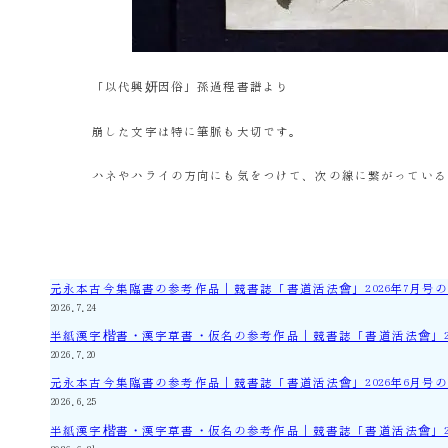
「以代興妍因俗」孫過程書譜より
崩した文字は特に筆脈も大切です。
ハネやハライの方向にも気をつけて、次の線に繋がっている
元永本古今集臨書の参考作品｜競書誌「書道活法會」2026年7月号
2026.7.24
半紙漢字楷書・漢字草書・仮名の参考作品｜競書誌「書道活法會」20
2026.7.20
元永本古今集臨書の参考作品｜競書誌「書道活法會」2026年6月号
2026.6.25
半紙漢字楷書・漢字草書・仮名の参考作品｜競書誌「書道活法會」20