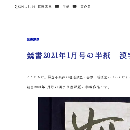
カテゴリー
カテゴリー
2021.1.24
篠原遙己
半紙
書作品
投稿日
著
者
競書課題
競書2021年1月号の半紙 
こんにちは。鎌倉市長谷の書道教室・書家 篠原遙己（しのはら
競書2021年1月号の漢字草書課題の参考作品です。