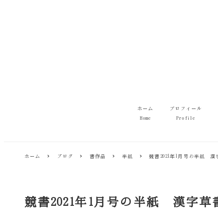
メ
イ
ン
コ
ン
テ
ン
ツ
へ
移
ホーム
プロフィール
動
Home
Profile
ホーム
ブログ
書作品
半紙
競書2021年1月号の半紙 
競書2021年1月号の半紙 漢字