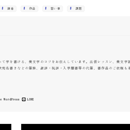
鎌倉
作品
習い事
課題
って字を書ける、美文字のコツをお伝えしています。出張レッスン、美文字
状宛名書きなどの筆耕、謝辞・祝辞・入学願書等の代筆、書作品のご依頼も
e
WordPress
LINE