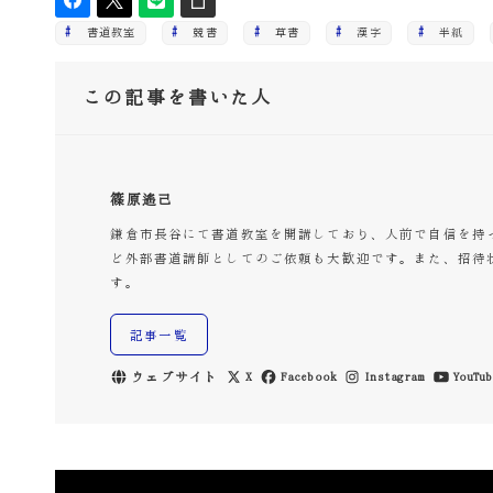
書道教室
競書
草書
漢字
半紙
この記事を書いた人
篠原遙己
鎌倉市長谷にて書道教室を開講しており、人前で自信を持
ど外部書道講師としてのご依頼も大歓迎です。また、招待
す。
記事一覧
ウェブサイト
X
Facebook
Instagram
YouTub