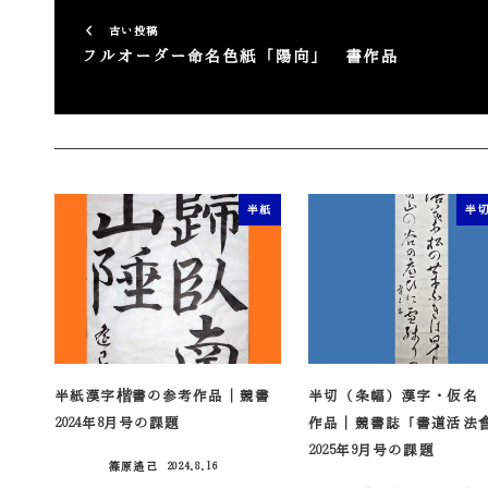
古い投稿
フルオーダー命名色紙「陽向」 書作品
半紙
半
半紙漢字楷書の参考作品｜競書
半切（条幅）漢字・仮名
2024年8月号の課題
作品｜競書誌「書道活法
2025年9月号の課題
篠原遙己
2024.8.16
投稿日