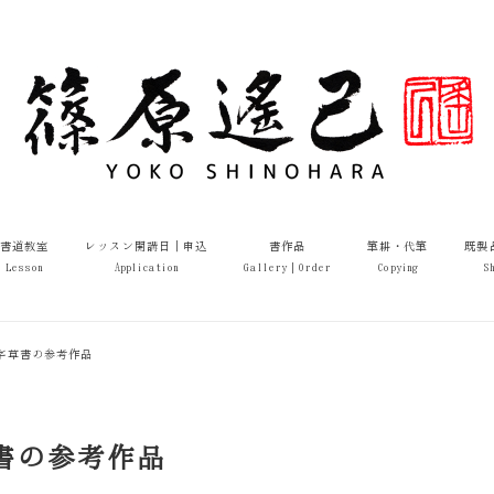
書道教室
レッスン開講日｜申込
書作品
筆耕・代筆
既製
Lesson
Application
Gallery｜Order
Copying
S
漢字草書の参考作品
草書の参考作品