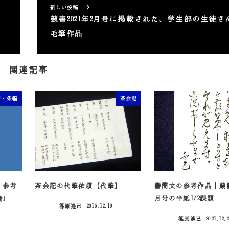
新しい投稿
競書2021年2月号に掲載された、学生部の生徒さ
毛筆作品
関連記事
切・条幅
茶会記
 参考
茶会記の代筆依頼【代筆】
書簡文の参考作品｜競書2
會」
月号の半紙1/2課題
篠原遙己
2016.12.19
投稿日
篠原遙己
2021.12.
投稿日