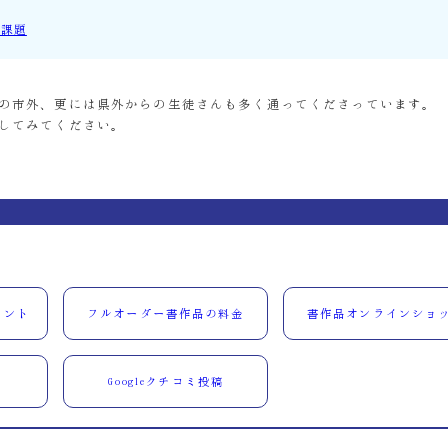
の課題
の市外、更には県外からの生徒さんも多く通ってくださっています。
してみてください。
ウント
フルオーダー書作品の料金
書作品オンラインショ
Googleクチコミ投稿