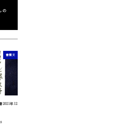
んの
書簡文
021年12
25