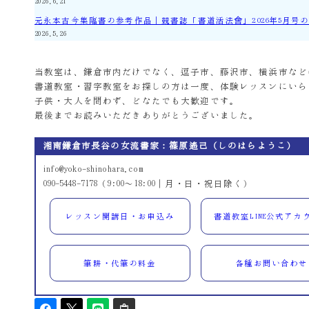
2026.6.21
元永本古今集臨書の参考作品｜競書誌「書道活法會」2026年5月号
2026.5.26
当教室は、鎌倉市内だけでなく、逗子市、藤沢市、横浜市など
書道教室・習字教室をお探しの方は一度、体験レッスンにいら
子供・大人を問わず、どなたでも大歓迎です。
最後までお読みいただきありがとうございました。
湘南鎌倉市長谷の女流書家：篠原遙己（しのはらようこ）
info@yoko-shinohara.com
090-5448-7178（9:00～18:00｜月・日・祝日除く）
レッスン開講日・お申込み
書道教室LINE公式アカ
筆耕・代筆の料金
各種お問い合わせ