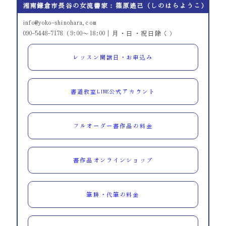
湘南鎌倉市長谷の女流書家：篠原遙己（しのはらようこ）
info@yoko-shinohara.com
090-5448-7178（9:00～18:00｜月・日・祝日除く）
レッスン開講日・お申込み
書道教室LINE公式アカウント
フルオーダー書作品の料金
書作品オンラインショップ
筆耕・代筆の料金