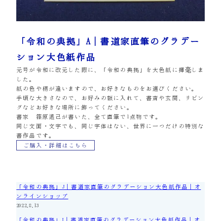
「令和の典拠」A｜書道家直筆のグラデー
ション大色紙作品
元号が令和に改元した際に、「令和の典拠」を大色紙に揮毫しま
した。
紙の色や柄が違いますので、お好きなものをお選びください。
手頃な大きさなので、お好みの額に入れて、書斎や玄関、リビン
グなどお好きな場所に飾ってください。
書家 篠原遙己が書いた、全て直筆で1点物です。
同じ文面・文字でも、同じ字体はない、世界に一つだけの特別な
書作品です。
ご購入・詳細はこちら
「令和の典拠」J｜書道家直筆のグラデーション大色紙作品｜オ
ンラインショップ
2022.8.13
「令和の典拠」I｜書道家直筆のグラデーション大色紙作品｜オ