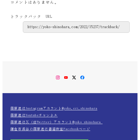
コメントはありません。
トラックバック URL
Instagram
YouTube
Twitter
Facebook
篠原遙己Instagramアカウント@yoko.eri.shinohara
篠原遙己Youtubeチャンネル
篠原遙己Ｘ（旧Twitter）アカウント@yoko_shinohara_
鎌倉市長谷の篠原遙己書道教室Facebookページ