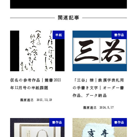
関連記事
半紙
書作品
仮名の参考作品｜競書2021
「三谷」様｜鉄漢字表札用
年12月号の半紙課題
の手書き文字｜オーダー書
作品、データ納品
篠原遙己
2021.12.23
投稿日
篠原遙己
2024.5.17
投稿日
書作品
書作品