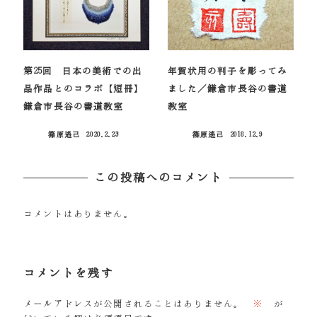
第25回 日本の美術での出
年賀状用の判子を彫ってみ
品作品とのコラボ【短冊】
ました／鎌倉市長谷の書道
鎌倉市長谷の書道教室
教室
篠原遙己
2020.2.23
篠原遙己
2018.12.9
投稿日
投稿日
この投稿へのコメント
コメントはありません。
コメントを残す
メールアドレスが公開されることはありません。
※
が