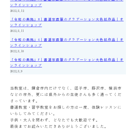
ンラインショップ
2022.8.12
「令和の典拠」H｜書道家直筆のグラデーション大色紙作品｜オ
ンラインショップ
2022.8.11
「令和の典拠」G｜書道家直筆のグラデーション大色紙作品｜オ
ンラインショップ
2022.8.10
「令和の典拠」F｜書道家直筆のグラデーション大色紙作品｜オ
ンラインショップ
2022.8.9
当教室は、鎌倉市内だけでなく、逗子市、藤沢市、横浜市
などの市外、更には県外からの生徒さんも多く通ってくだ
さっています。
書道教室・習字教室をお探しの方は一度、体験レッスンに
いらしてみてください。
子供・大人を問わず、どなたでも大歓迎です。
最後までお読みいただきありがとうございました。