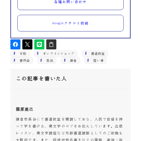
各種お問い合わせ
Googleクチコミ投稿
令和
オンラインショップ
書道教室
書作品
色紙
鎌倉
習い事
この記事を書いた人
篠原遙己
鎌倉市長谷にて書道教室を開講しており、人前で自信を持
って字を書ける、美文字のコツをお伝えしています。出張
レッスン、美文字講座など外部書道講師としてのご依頼も
大歓迎です。また、招待状宛名書きなどの筆耕、謝辞・祝