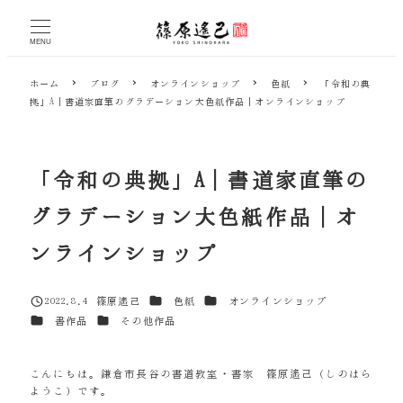
メ
イ
MENU
ン
コ
ホーム
ブログ
オンラインショップ
色紙
「令和の典
ン
拠」A｜書道家直筆のグラデーション大色紙作品｜オンラインショップ
テ
ン
ツ
へ
「令和の典拠」A｜書道家直筆の
移
動
グラデーション大色紙作品｜オ
ンラインショップ
カテゴリー
カテゴリー
2022.8.4
篠原遙己
色紙
オンラインショップ
投稿日
著
カテゴリー
カテゴリー
書作品
その他作品
者
こんにちは。鎌倉市長谷の書道教室・書家 篠原遙己（しのはら
ようこ）です。