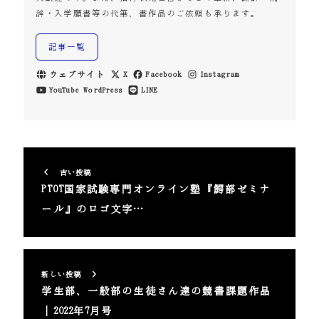
辞・入学願書等の代筆、書作品のご依頼も承ります。
記事一覧
ウェブサイト
X
Facebook
Instagram
YouTube
WordPress
LINE
古い投稿
PTOT国家試験専門オンライン塾『鰐部ゼミナ
ール』のロゴ文字…
新しい投稿
学生部、一般部の生徒さん達の競書課題作品
｜2022年7月号