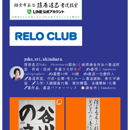
yoko.eri.shinohara
篠原遙己Yoko Shinohara(藤島)｜湘南鎌倉長谷の書道教
室 芸術・技術 手書き大好き
✍
書家｜Japanese
calligrapher ✍
書歴40年 48歳 ✍
書道一元會同人
🖋書道教室、行政･企業･老人ホーム書道講師、美文字講
座 🖋入学･入園願書代筆、賞状揮毫、各種筆耕･代筆
🖊書作品、書道パフォーマンス
鎌倉市｜Kamakura