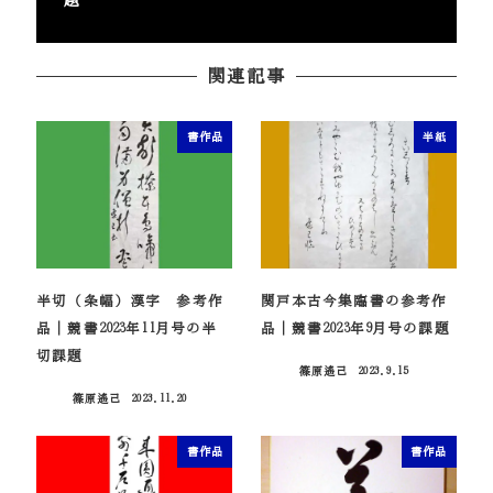
関連記事
書作品
半紙
半切（条幅）漢字 参考作
関戸本古今集臨書の参考作
品｜競書2023年11月号の半
品｜競書2023年9月号の課題
切課題
篠原遙己
2023.9.15
投稿日
篠原遙己
2023.11.20
投稿日
書作品
書作品