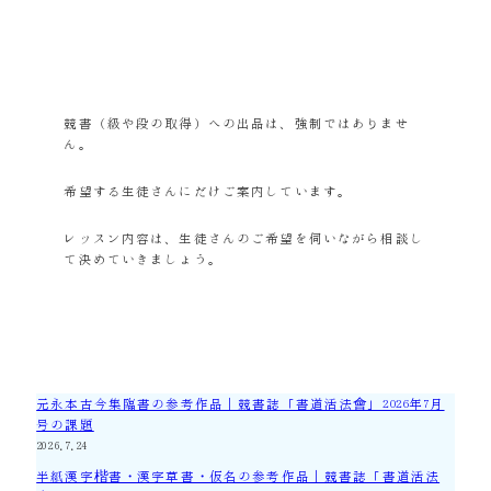
競書（級や段の取得）への出品は、強制ではありませ
ん。
希望する生徒さんにだけご案内しています。
レッスン内容は、生徒さんのご希望を伺いながら相談し
て決めていきましょう。
元永本古今集臨書の参考作品｜競書誌「書道活法會」2026年7月
号の課題
2026.7.24
半紙漢字楷書・漢字草書・仮名の参考作品｜競書誌「書道活法