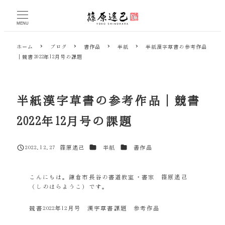
メ
イ
MENU
ン
コ
ホーム
ブログ
書作品
半紙
半紙漢字草書の参考作品
ン
｜競書2022年12月号の課題
テ
ン
ツ
へ
半紙漢字草書の参考作品｜競書
移
動
2022年12月号の課題
カテゴリー
カテゴリー
2022.12.27
篠原遙己
半紙
書作品
投稿日
著
者
こんにちは。鎌倉市長谷の書道教室・書家 篠原遙己
（しのはらようこ）です。
競書2022年12月号 漢字草書課題 参考作品