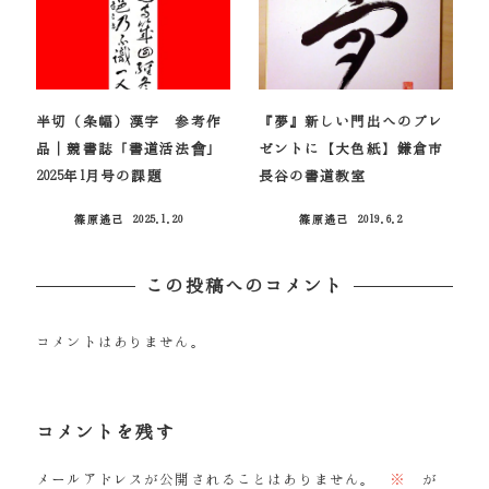
半切（条幅）漢字 参考作
『夢』新しい門出へのプレ
品｜競書誌「書道活法會」
ゼントに【大色紙】鎌倉市
2025年1月号の課題
長谷の書道教室
篠原遙己
2025.1.20
篠原遙己
2019.6.2
投稿日
投稿日
この投稿へのコメント
コメントはありません。
コメントを残す
メールアドレスが公開されることはありません。
※
が