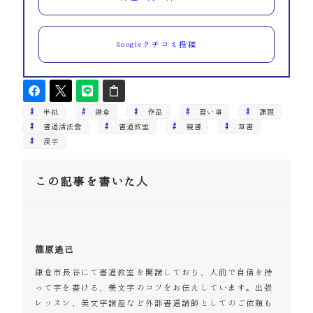
Googleクチコミ投稿
半紙
鎌倉
作品
習い事
課題
書道活法會
書道教室
競書
草書
漢字
この記事を書いた人
篠原遙己
鎌倉市長谷にて書道教室を開講しており、人前で自信を持
って字を書ける、美文字のコツをお伝えしています。出張
レッスン、美文字講座など外部書道講師としてのご依頼も