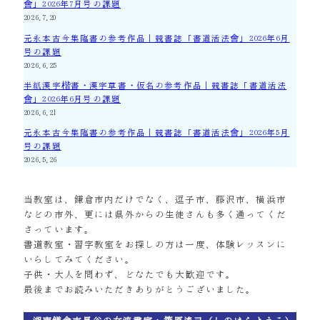
會」2026年7月号の課題
2026.7.20
元永本古今集臨書の参考作品｜競書誌「書道活法會」2026年6月
号の課題
2026.6.25
半紙漢字楷書・漢字草書・仮名の参考作品｜競書誌「書道活法
會」2026年6月号の課題
2026.6.21
元永本古今集臨書の参考作品｜競書誌「書道活法會」2026年5月
号の課題
2026.5.26
当教室は、鎌倉市内だけでなく、逗子市、藤沢市、横浜市
などの市外、更には県外からの生徒さんも多く通ってくだ
さっています。
書道教室・習字教室をお探しの方は一度、体験レッスンに
いらしてみてください。
子供・大人を問わず、どなたでも大歓迎です。
最後までお読みいただきありがとうございました。