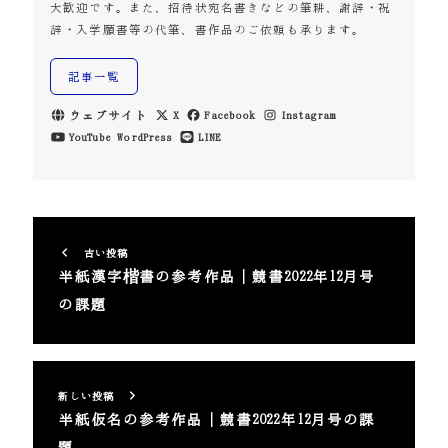
大歓迎です。また、招待状宛名書きなどの筆耕、謝辞・祝
辞・入学願書等の代筆、書作品のご依頼も承ります。
記事一覧
ウェブサイト
X
Facebook
Instagram
YouTube
WordPress
LINE
古い投稿
半紙漢字楷書の参考作品｜競書2022年12月号
の課題
新しい投稿
半紙仮名の参考作品｜競書2022年12月号の課
題