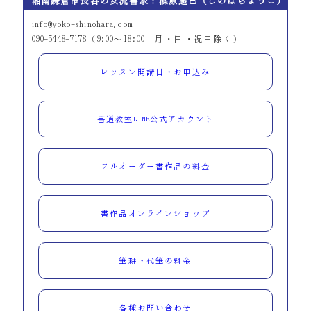
湘南鎌倉市長谷の女流書家：篠原遙己（しのはらようこ）
info@yoko-shinohara.com
090-5448-7178（9:00～18:00｜月・日・祝日除く）
レッスン開講日・お申込み
書道教室LINE公式アカウント
フルオーダー書作品の料金
書作品オンラインショップ
筆耕・代筆の料金
各種お問い合わせ