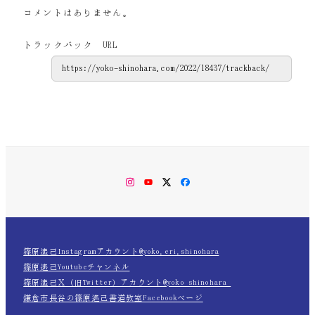
コメントはありません。
トラックバック URL
Instagram
YouTube
Twitter
Facebook
篠原遙己Instagramアカウント@yoko.eri.shinohara
篠原遙己Youtubeチャンネル
篠原遙己Ｘ（旧Twitter）アカウント@yoko_shinohara_
鎌倉市長谷の篠原遙己書道教室Facebookページ