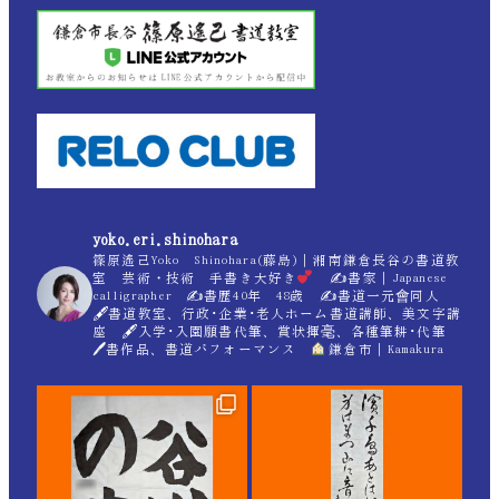
yoko.eri.shinohara
篠原遙己Yoko Shinohara(藤島)｜湘南鎌倉長谷の書道教
室 芸術・技術 手書き大好き
✍
書家｜Japanese
calligrapher ✍
書歴40年 48歳 ✍
書道一元會同人
🖋書道教室、行政･企業･老人ホーム書道講師、美文字講
座 🖋入学･入園願書代筆、賞状揮毫、各種筆耕･代筆
🖊書作品、書道パフォーマンス
鎌倉市｜Kamakura