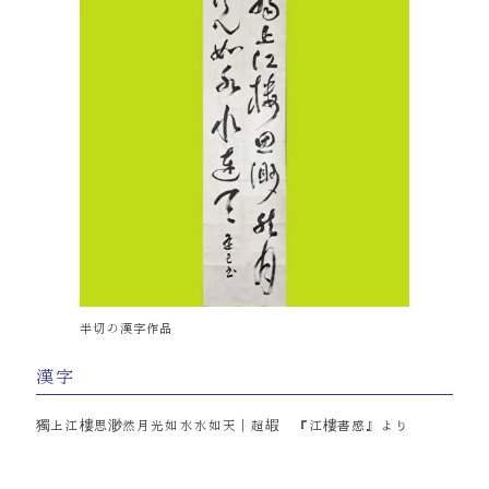
半切の漢字作品
漢字
獨上江樓思渺然月光如水水如天｜超嘏 『江樓書感』より