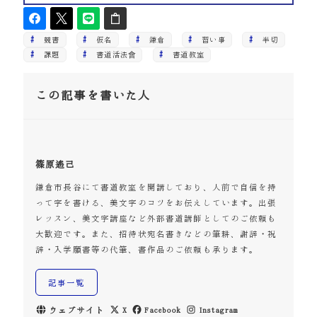
競書
仮名
鎌倉
習い事
半切
課題
書道活法會
書道教室
この記事を書いた人
篠原遙己
鎌倉市長谷にて書道教室を開講しており、人前で自信を持
って字を書ける、美文字のコツをお伝えしています。出張
レッスン、美文字講座など外部書道講師としてのご依頼も
大歓迎です。また、招待状宛名書きなどの筆耕、謝辞・祝
辞・入学願書等の代筆、書作品のご依頼も承ります。
記事一覧
ウェブサイト
X
Facebook
Instagram