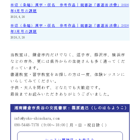
半切（条幅）漢字・仮名 参考作品｜競書誌「書道活法會」2026
年4月号の課題
2026.4.26
半切（条幅）漢字・仮名 参考作品｜競書誌「書道活法會」2026
年3月号の課題
2026.3.26
当教室は、鎌倉市内だけでなく、逗子市、藤沢市、横浜市
などの市外、更には県外からの生徒さんも多く通ってくだ
さっています。
書道教室・習字教室をお探しの方は一度、体験レッスンに
いらしてみてください。
子供・大人を問わず、どなたでも大歓迎です。
最後までお読みいただきありがとうございました。
湘南鎌倉市長谷の女流書家：篠原遙己（しのはらようこ）
info@yoko-shinohara.com
090-5448-7178（9:00～18:00｜月・日・祝日除く）
レッスン開講日・お申込み