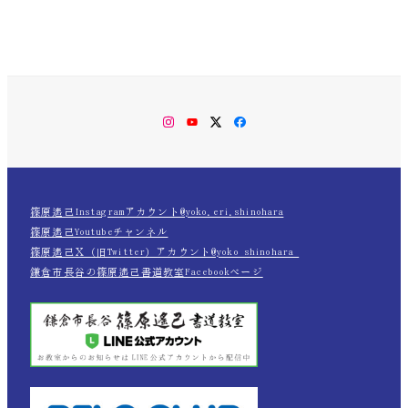
Instagram
YouTube
Twitter
Facebook
篠原遙己Instagramアカウント@yoko.eri.shinohara
篠原遙己Youtubeチャンネル
篠原遙己Ｘ（旧Twitter）アカウント@yoko_shinohara_
鎌倉市長谷の篠原遙己書道教室Facebookページ