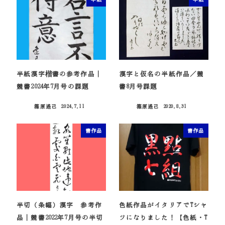
半紙漢字楷書の参考作品｜
漢字と仮名の半紙作品／競
競書2024年7月号の課題
書8月号課題
篠原遙己
2024.7.11
篠原遙己
2020.8.31
投稿日
投稿日
書作品
書作品
半切（条幅）漢字 参考作
色紙作品がイタリアでTシャ
品｜競書2022年7月号の半切
ツになりました！【色紙・T