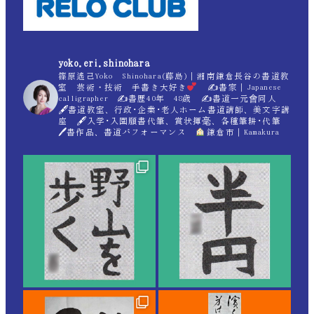
yoko.eri.shinohara
篠原遙己Yoko Shinohara(藤島)｜湘南鎌倉長谷の書道教
室 芸術・技術 手書き大好き
✍
書家｜Japanese
calligrapher ✍
書歴40年 48歳 ✍
書道一元會同人
🖋書道教室、行政･企業･老人ホーム書道講師、美文字講
座 🖋入学･入園願書代筆、賞状揮毫、各種筆耕･代筆
🖊書作品、書道パフォーマンス
鎌倉市｜Kamakura