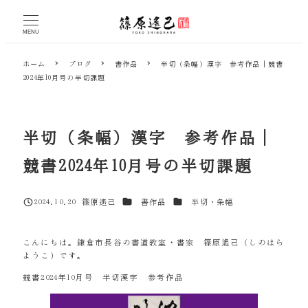
メ
イ
MENU
ン
コ
ホーム
ブログ
書作品
半切（条幅）漢字 参考作品｜競書
ン
2024年10月号の半切課題
テ
ン
ツ
へ
半切（条幅）漢字 参考作品｜
移
動
競書2024年10月号の半切課題
カテゴリー
カテゴリー
2024.10.20
篠原遙己
書作品
半切・条幅
投稿日
著
者
こんにちは。鎌倉市長谷の書道教室・書家 篠原遙己（しのはら
ようこ）です。
競書2024年10月号 半切漢字 参考作品