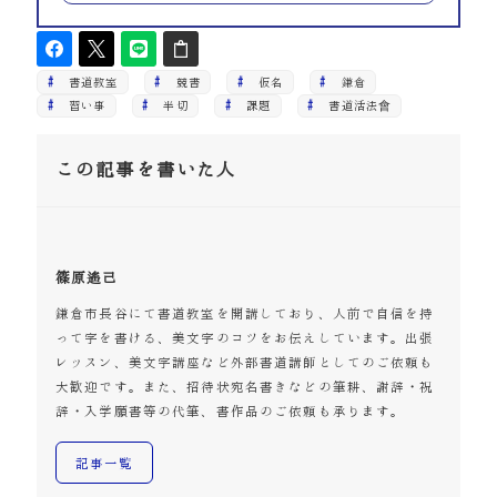
書道教室
競書
仮名
鎌倉
習い事
半切
課題
書道活法會
この記事を書いた人
篠原遙己
鎌倉市長谷にて書道教室を開講しており、人前で自信を持
って字を書ける、美文字のコツをお伝えしています。出張
レッスン、美文字講座など外部書道講師としてのご依頼も
大歓迎です。また、招待状宛名書きなどの筆耕、謝辞・祝
辞・入学願書等の代筆、書作品のご依頼も承ります。
記事一覧