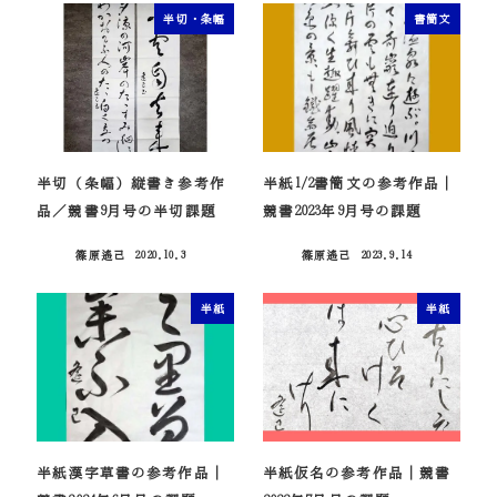
半切・条幅
書簡文
半切（条幅）縦書き参考作
半紙1/2書簡文の参考作品｜
品／競書9月号の半切課題
競書2023年9月号の課題
篠原遙己
2020.10.3
篠原遙己
2023.9.14
投稿日
投稿日
半紙
半紙
半紙漢字草書の参考作品｜
半紙仮名の参考作品｜競書