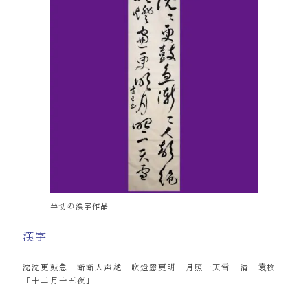
半切の漢字作品
漢字
沈沈更鼓急 漸漸人声絶 吹燈窓更明 月照一天雪｜清 袁枚
「十二月十五夜」