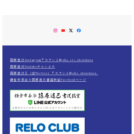
Instagram
YouTube
Twitter
Facebook
篠原遙己Instagramアカウント@yoko.eri.shinohara
篠原遙己Youtubeチャンネル
篠原遙己Ｘ（旧Twitter）アカウント@yoko_shinohara_
鎌倉市長谷の篠原遙己書道教室Facebookページ