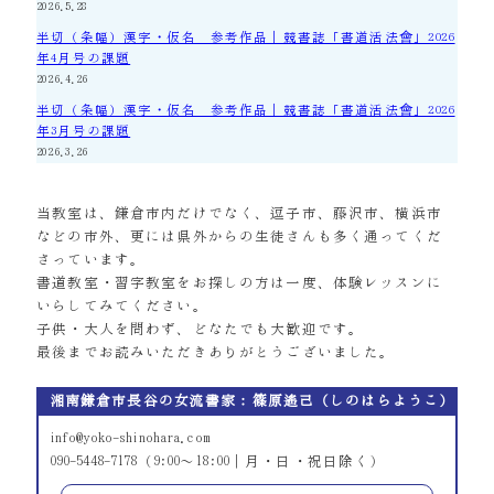
2026.5.28
半切（条幅）漢字・仮名 参考作品｜競書誌「書道活法會」2026
年4月号の課題
2026.4.26
半切（条幅）漢字・仮名 参考作品｜競書誌「書道活法會」2026
年3月号の課題
2026.3.26
当教室は、鎌倉市内だけでなく、逗子市、藤沢市、横浜市
などの市外、更には県外からの生徒さんも多く通ってくだ
さっています。
書道教室・習字教室をお探しの方は一度、体験レッスンに
いらしてみてください。
子供・大人を問わず、どなたでも大歓迎です。
最後までお読みいただきありがとうございました。
湘南鎌倉市長谷の女流書家：篠原遙己（しのはらようこ）
info@yoko-shinohara.com
090-5448-7178（9:00～18:00｜月・日・祝日除く）