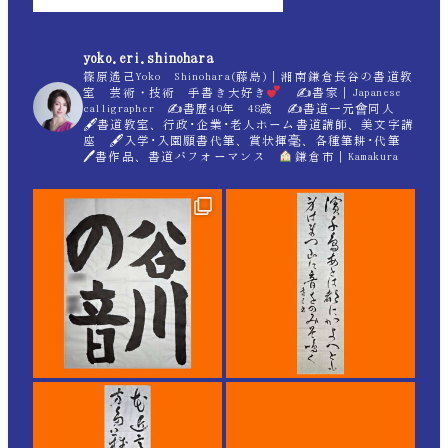
yoko.eri.shinohara
篠原遙己Yoko Shinohara(藤島)｜湘南鎌倉長谷の書道教
室 芸術・技術 手書き大好き
✍
書家｜Japanese
calligrapher ✍
書歴40年 48歳 ✍
書道一元會同人
🖋書道教室、行政･企業･老人ホーム書道講師、美文字講
座 🖋入学･入園願書代筆、賞状揮毫、各種筆耕･代筆
🖊書作品、書道パフォーマンス
鎌倉市｜Kamakura