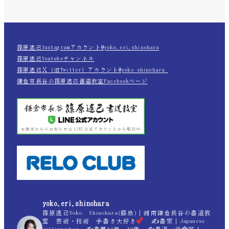
篠原遙己Instagramアカウント@yoko.eri.shinohara
篠原遙己Youtubeチャンネル
篠原遙己Ｘ（旧Twitter）アカウント@yoko_shinohara_
鎌倉市長谷の篠原遙己書道教室Facebookページ
yoko.eri.shinohara
篠原遙己Yoko Shinohara(藤島)｜湘南鎌倉長谷の書道教
室 芸術・技術 手書き大好き
✍
書家｜Japanese