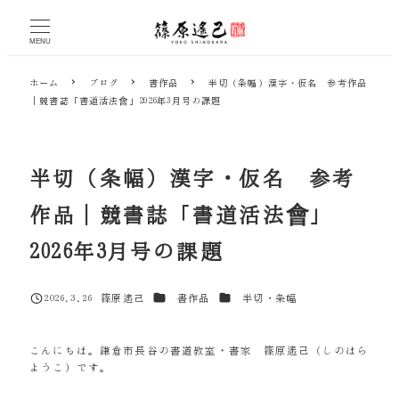
メ
イ
MENU
ン
コ
ホーム
ブログ
書作品
半切（条幅）漢字・仮名 参考作品
ン
｜競書誌「書道活法會」2026年3月号の課題
テ
ン
ツ
へ
半切（条幅）漢字・仮名 参考
移
動
作品｜競書誌「書道活法會」
2026年3月号の課題
カテゴリー
カテゴリー
2026.3.26
篠原遙己
書作品
半切・条幅
投稿日
著
者
こんにちは。鎌倉市長谷の書道教室・書家 篠原遙己（しのはら
ようこ）です。