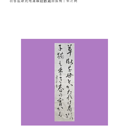
羽客笙歌此地違離筵數處白雲飛｜宋之問