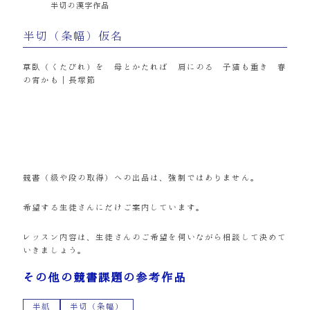
半切の漢字作品
半切（条幅）仮名
草臥（くたびれ）を 母とかたれば 肩にのる 子猫も重き 春
の宵かも｜長塚節
競書（級や段の取得）への出品は、強制ではありません。
希望する生徒さんにだけご案内しています。
レッスン内容は、生徒さんのご希望を伺いながら相談して決めて
いきましょう。
その他の競書課題の参考作品
半紙
半切（条幅）