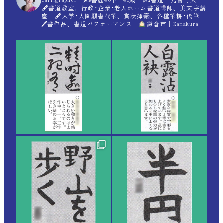
calligrapher ✍
書歴40年 48歳 ✍
書道一元會同人
🖋書道教室、行政･企業･老人ホーム書道講師、美文字講
座 🖋入学･入園願書代筆、賞状揮毫、各種筆耕･代筆
🖊書作品、書道パフォーマンス
鎌倉市｜Kamakura