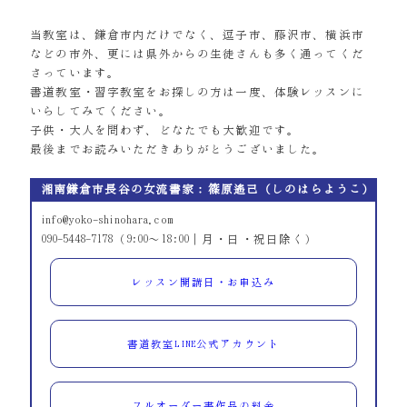
当教室は、鎌倉市内だけでなく、逗子市、藤沢市、横浜市
などの市外、更には県外からの生徒さんも多く通ってくだ
さっています。
書道教室・習字教室をお探しの方は一度、体験レッスンに
いらしてみてください。
子供・大人を問わず、どなたでも大歓迎です。
最後までお読みいただきありがとうございました。
湘南鎌倉市長谷の女流書家：篠原遙己（しのはらようこ）
info@yoko-shinohara.com
090-5448-7178（9:00～18:00｜月・日・祝日除く）
レッスン開講日・お申込み
書道教室LINE公式アカウント
フルオーダー書作品の料金