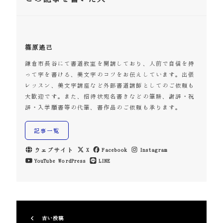
篠原遙己
鎌倉市長谷にて書道教室を開講しており、人前で自信を持
って字を書ける、美文字のコツをお伝えしています。出張
レッスン、美文字講座など外部書道講師としてのご依頼も
大歓迎です。また、招待状宛名書きなどの筆耕、謝辞・祝
辞・入学願書等の代筆、書作品のご依頼も承ります。
記事一覧
ウェブサイト
X
Facebook
Instagram
YouTube
WordPress
LINE
古い投稿