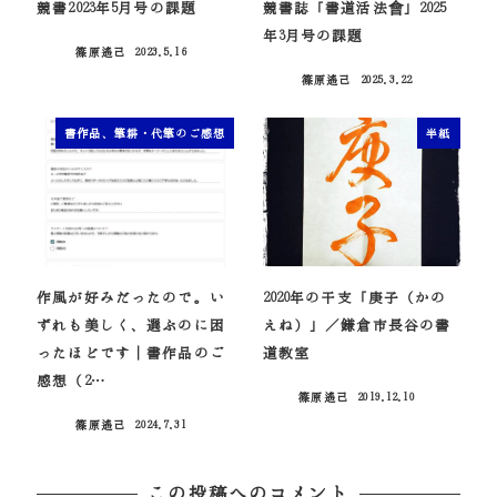
競書2023年5月号の課題
競書誌「書道活法會」2025
年3月号の課題
篠原遙己
2023.5.16
投稿日
篠原遙己
2025.3.22
投稿日
書作品、筆耕・代筆のご感想
半紙
作風が好みだったので。い
2020年の干支「庚子（かの
ずれも美しく、選ぶのに困
えね）」／鎌倉市長谷の書
ったほどです｜書作品のご
道教室
感想（2…
篠原遙己
2019.12.10
投稿日
篠原遙己
2024.7.31
投稿日
この投稿へのコメント