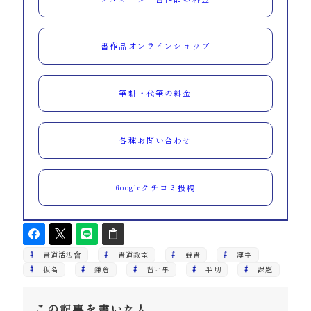
書作品オンラインショップ
筆耕・代筆の料金
各種お問い合わせ
Googleクチコミ投稿
書道活法會
書道教室
競書
漢字
仮名
鎌倉
習い事
半切
課題
この記事を書いた人