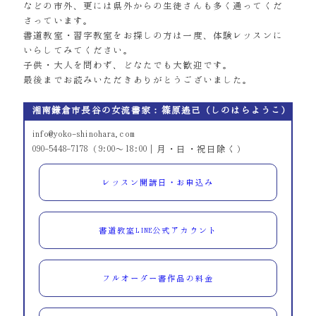
などの市外、更には県外からの生徒さんも多く通ってくだ
さっています。
書道教室・習字教室をお探しの方は一度、体験レッスンに
いらしてみてください。
子供・大人を問わず、どなたでも大歓迎です。
最後までお読みいただきありがとうございました。
湘南鎌倉市長谷の女流書家：篠原遙己（しのはらようこ）
info@yoko-shinohara.com
090-5448-7178（9:00～18:00｜月・日・祝日除く）
レッスン開講日・お申込み
書道教室LINE公式アカウント
フルオーダー書作品の料金