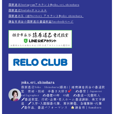
篠原遙己Instagramアカウント@yoko.eri.shinohara
篠原遙己Youtubeチャンネル
篠原遙己Ｘ（旧Twitter）アカウント@yoko_shinohara_
鎌倉市長谷の篠原遙己書道教室Facebookページ
yoko.eri.shinohara
篠原遙己Yoko Shinohara(藤島)｜湘南鎌倉長谷の書道教
室 芸術・技術 手書き大好き
✍
書家｜Japanese
calligrapher ✍
書歴40年 48歳 ✍
書道一元會同人
🖋書道教室、行政･企業･老人ホーム書道講師、美文字講
座 🖋入学･入園願書代筆、賞状揮毫、各種筆耕･代筆
🖊書作品、書道パフォーマンス
鎌倉市｜Kamakura