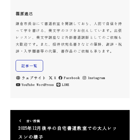
篠原遙己
鎌倉市長谷にて書道教室を開講しており、人前で自信を持
って字を書ける、美文字のコツをお伝えしています。出張
レッスン、美文字講座など外部書道講師としてのご依頼も
大歓迎です。また、招待状宛名書きなどの筆耕、謝辞・祝
辞・入学願書等の代筆、書作品のご依頼も承ります。
記事一覧
ウェブサイト
X
Facebook
Instagram
YouTube
WordPress
LINE
古い投稿
2025年12月後半の自宅書道教室での大人レッ
スンの様子