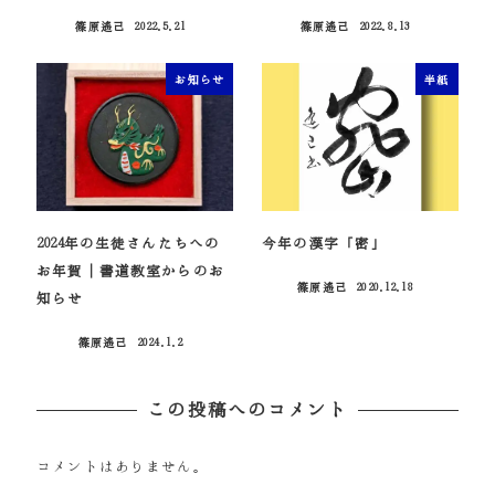
篠原遙己
2022.5.21
篠原遙己
2022.8.13
投稿日
投稿日
お知らせ
半紙
2024年の生徒さんたちへの
今年の漢字「密」
お年賀｜書道教室からのお
篠原遙己
2020.12.18
投稿日
知らせ
篠原遙己
2024.1.2
投稿日
この投稿へのコメント
コメントはありません。