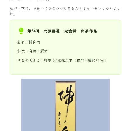
私が不在で、お会いできなかった方もたくさんいらっしゃいまし
た。
第54回 公募書道一元會展 出品作品
題名：歸自然
釈文：自然に歸す
作品の大きさ：聯落ち2枚継以下（横53×縦約220㎝）