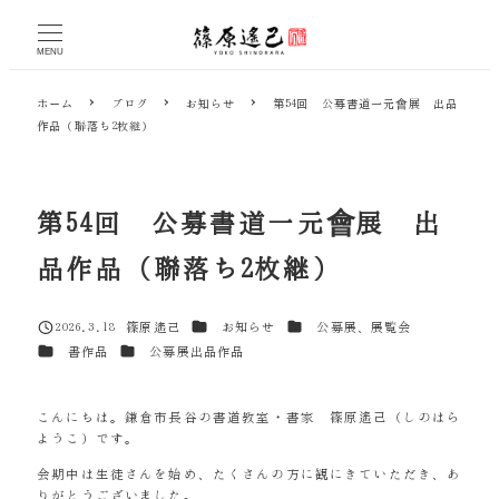
メ
イ
MENU
ン
コ
ホーム
ブログ
お知らせ
第54回 公募書道一元會展 出品
ン
作品（聯落ち2枚継）
テ
ン
ツ
へ
第54回 公募書道一元會展 出
移
動
品作品（聯落ち2枚継）
カテゴリー
カテゴリー
2026.3.18
篠原遙己
お知らせ
公募展、展覧会
投稿日
著
カテゴリー
カテゴリー
書作品
公募展出品作品
者
こんにちは。鎌倉市長谷の書道教室・書家 篠原遙己（しのはら
ようこ）です。
会期中は生徒さんを始め、たくさんの方に観にきていただき、あ
りがとうございました。