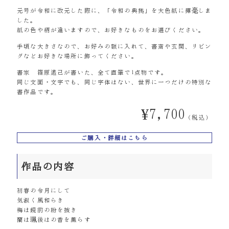
元号が令和に改元した際に、「令和の典拠」を大色紙に揮毫しま
した。
紙の色や柄が違いますので、お好きなものをお選びください。
手頃な大きさなので、お好みの額に入れて、書斎や玄関、リビン
グなどお好きな場所に飾ってください。
書家 篠原遙己が書いた、全て直筆で1点物です。
同じ文面・文字でも、同じ字体はない、世界に一つだけの特別な
書作品です。
¥
7,700
（税込）
ご購入・詳細はこちら
作品の内容
初春の令月にして
気淑く風和らき
梅は鏡前の粉を披き
蘭は珮後はの香を薫らす