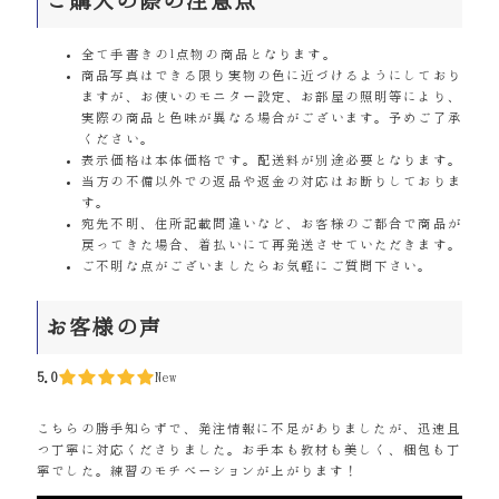
ご購入の際の注意点
全て手書きの1点物の商品となります。
商品写真はできる限り実物の色に近づけるようにしており
ますが、お使いのモニター設定、お部屋の照明等により、
実際の商品と色味が異なる場合がございます。予めご了承
ください。
表示価格は本体価格です。配送料が別途必要となります。
当方の不備以外での返品や返金の対応はお断りしておりま
す。
宛先不明、住所記載間違いなど、お客様のご都合で商品が
戻ってきた場合、着払いにて再発送させていただきます。
ご不明な点がございましたらお気軽にご質問下さい。
お客様の声
5.0
New
こちらの勝手知らずで、発注情報に不足がありましたが、迅速且
つ丁寧に対応くださりました。お手本も教材も美しく、梱包も丁
寧でした。練習のモチベーションが上がります！