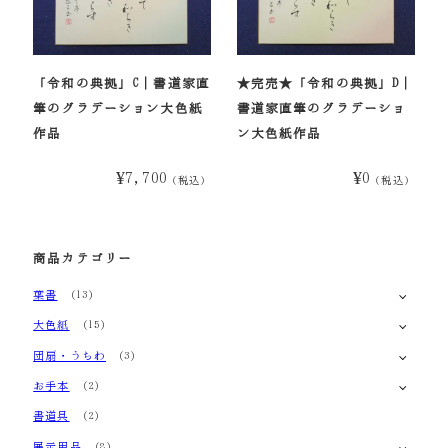
「令和の典拠」C｜書道家直
★完売★「令和の典拠」D｜
筆のグラデーション大色紙
書道家直筆のグラデーショ
作品
ン大色紙作品
¥7,700
¥0
（税込）
（税込）
商品カテゴリー
葉書
(13)
大色紙
(15)
団扇・うちわ
(3)
お手本
(2)
書道具
(2)
展示用品
(8)