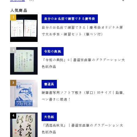
人気商品
自分のお名前で練習できる慶弔袋
自分のお名前で練習できる｜慶弔袋オリジナル原
寸大お手本・練習セット（筆ペン付）
令和の典拠
「令和の典拠」G｜書道家直筆のグラデーション大
色紙作品
書道具
硬筆書写用ソフト下敷き（厚口）B5サイズ｜鉛筆、
ペン書きに最適！
大色紙
「洒落高秋気」｜書道家直筆のグラデーション大
色紙作品