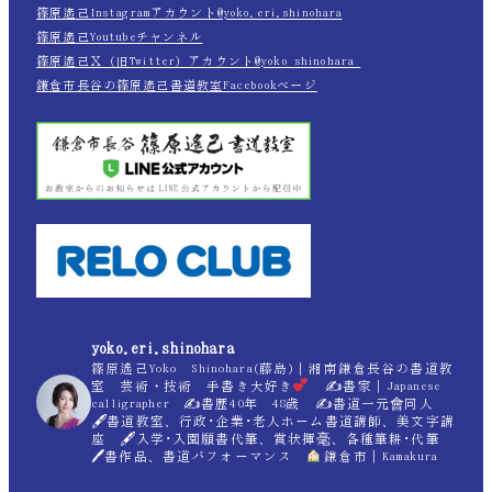
篠原遙己Instagramアカウント@yoko.eri.shinohara
篠原遙己Youtubeチャンネル
篠原遙己Ｘ（旧Twitter）アカウント@yoko_shinohara_
鎌倉市長谷の篠原遙己書道教室Facebookページ
yoko.eri.shinohara
篠原遙己Yoko Shinohara(藤島)｜湘南鎌倉長谷の書道教
室 芸術・技術 手書き大好き
✍
書家｜Japanese
calligrapher ✍
書歴40年 48歳 ✍
書道一元會同人
🖋書道教室、行政･企業･老人ホーム書道講師、美文字講
座 🖋入学･入園願書代筆、賞状揮毫、各種筆耕･代筆
🖊書作品、書道パフォーマンス
鎌倉市｜Kamakura