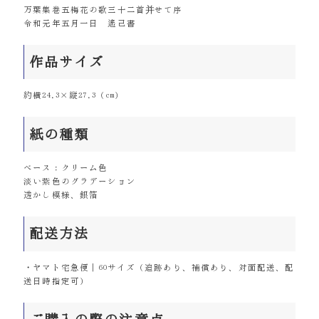
万葉集巻五梅花の歌三十二首并せて序
令和元年五月一日 遙己書
作品サイズ
約横24.3×縦27.3（cm）
紙の種類
ベース：クリーム色
淡い紫色のグラデーション
透かし模様、銀箔
配送方法
・ヤマト宅急便｜60サイズ（追跡あり、補償あり、対面配送、配
送日時指定可）