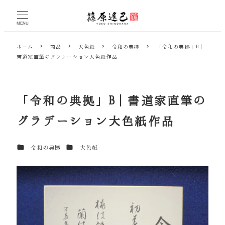
メ
イ
MENU
ン
コ
ホーム
商品
大色紙
令和の典拠
「令和の典拠」B｜
ン
書道家直筆のグラデーション大色紙作品
テ
ン
ツ
へ
「令和の典拠」B｜書道家直筆の
移
動
グラデーション大色紙作品
カテゴリー
カテゴリー
令和の典拠
大色紙