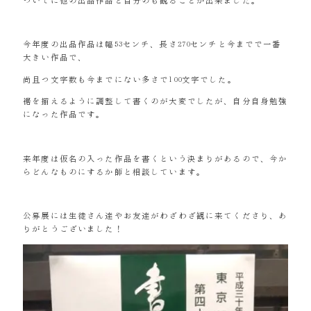
ついでに他の出品作品と自分のも観ることが出来ました。
今年度の出品作品は幅53センチ、長さ270センチと今までで一番
大きい作品で、
尚且つ文字数も今までにない多さで100文字でした。
裾を揃えるように調整して書くのが大変でしたが、自分自身勉強
になった作品です。
来年度は仮名の入った作品を書くという決まりがあるので、今か
らどんなものにするか師と相談しています。
公募展には生徒さん達やお友達がわざわざ観に来てくださり、あ
りがとうございました！