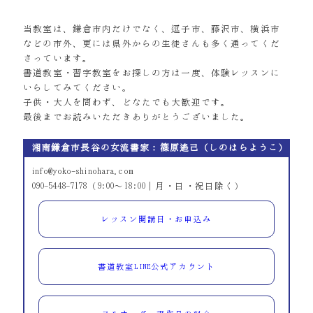
当教室は、鎌倉市内だけでなく、逗子市、藤沢市、横浜市
などの市外、更には県外からの生徒さんも多く通ってくだ
さっています。
書道教室・習字教室をお探しの方は一度、体験レッスンに
いらしてみてください。
子供・大人を問わず、どなたでも大歓迎です。
最後までお読みいただきありがとうございました。
湘南鎌倉市長谷の女流書家：篠原遙己（しのはらようこ）
info@yoko-shinohara.com
090-5448-7178（9:00～18:00｜月・日・祝日除く）
レッスン開講日・お申込み
書道教室LINE公式アカウント