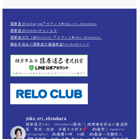
篠原遙己Instagramアカウント@yoko.eri.shinohara
篠原遙己Youtubeチャンネル
篠原遙己Ｘ（旧Twitter）アカウント@yoko_shinohara_
鎌倉市長谷の篠原遙己書道教室Facebookページ
yoko.eri.shinohara
篠原遙己Yoko Shinohara(藤島)｜湘南鎌倉長谷の書道教
室 芸術・技術 手書き大好き
✍
書家｜Japanese
calligrapher ✍
書歴40年 48歳 ✍
書道一元會同人