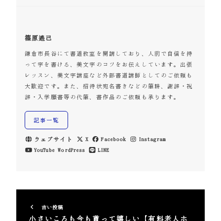
篠原遙己
鎌倉市長谷にて書道教室を開講しており、人前で自信を持
って字を書ける、美文字のコツをお伝えしています。出張
レッスン、美文字講座など外部書道講師としてのご依頼も
大歓迎です。また、招待状宛名書きなどの筆耕、謝辞・祝
辞・入学願書等の代筆、書作品のご依頼も承ります。
記事一覧
ウェブサイト
X
Facebook
Instagram
YouTube
WordPress
LINE
古い投稿
小さいころも今も貰って嬉しい【有料老人ホ