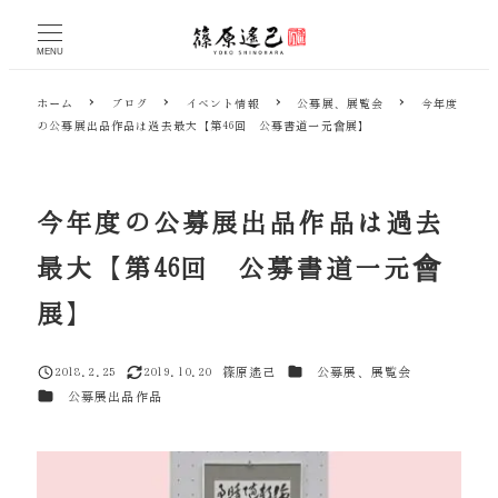
メ
イ
MENU
ン
コ
ホーム
ブログ
イベント情報
公募展、展覧会
今年度
ン
の公募展出品作品は過去最大【第46回 公募書道一元會展】
テ
ン
ツ
へ
今年度の公募展出品作品は過去
移
動
最大【第46回 公募書道一元會
展】
カテゴリー
2018.2.25
2019.10.20
篠原遙己
公募展、展覧会
投稿日
更新日
著
カテゴリー
公募展出品作品
者