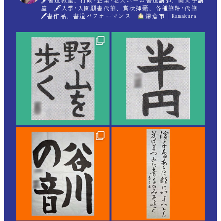
🖋書道教室、行政･企業･老人ホーム書道講師、美文字講
座 🖋入学･入園願書代筆、賞状揮毫、各種筆耕･代筆
🖊書作品、書道パフォーマンス
鎌倉市｜Kamakura