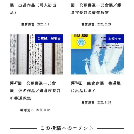
展 出品作品（同人初出
回 公募書道一元會展／鎌
品）
倉市長谷の書道教室
篠原遙己
2025.3.1
篠原遙己
2020.2.23
投稿日
投稿日
公募展、展覧会
お知らせ
第47回 公募書道一元會
第74回 鎌倉市展 書道展
展 仮名作品／鎌倉市長谷
に出品します
の書道教室
篠原遙己
2022.9.18
投稿日
篠原遙己
2019.2.24
投稿日
この投稿へのコメント