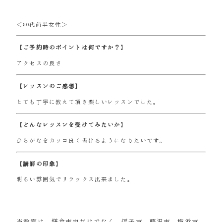
＜50代前半女性＞
【ご予約時のポイントは何ですか？】
アクセスの良さ
【レッスンのご感想】
とても丁寧に教えて頂き楽しいレッスンでした。
【どんなレッスンを受けてみたいか】
ひらがなをカッコ良く書けるようになりたいです。
【講師の印象】
明るい雰囲気でリラックス出来ました。
当教室は、鎌倉市内だけでなく、逗子市、藤沢市、横浜市