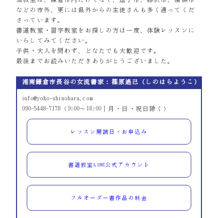
などの市外、更には県外からの生徒さんも多く通ってくだ
さっています。
書道教室・習字教室をお探しの方は一度、体験レッスンに
いらしてみてください。
子供・大人を問わず、どなたでも大歓迎です。
最後までお読みいただきありがとうございました。
湘南鎌倉市長谷の女流書家：篠原遙己（しのはらようこ）
info@yoko-shinohara.com
090-5448-7178（9:00～18:00｜月・日・祝日除く）
レッスン開講日・お申込み
書道教室LINE公式アカウント
フルオーダー書作品の料金