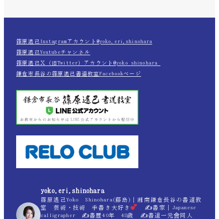
篠原遙己Instagramアカウント@yoko.eri.shinohara
篠原遙己Youtubeチャンネル
篠原遙己Ｘ（旧Twitter）アカウント@yoko_shinohara_
鎌倉市長谷の篠原遙己書道教室Facebookページ
yoko.eri.shinohara
篠原遙己Yoko Shinohara(藤島)｜湘南鎌倉長谷の書道教
室 芸術・技術 手書き大好き
✍
書家｜Japanese
calligrapher ✍
書歴40年 48歳 ✍
書道一元會同人