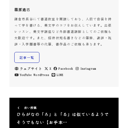
篠原遙己
鎌倉市長谷にて書道教室を開講しており、人前で自信を持
って字を書ける、美文字のコツをお伝えしています。出張
レッスン、美文字講座など外部書道講師としてのご依頼も
大歓迎です。また、招待状宛名書きなどの筆耕、謝辞・祝
辞・入学願書等の代筆、書作品のご依頼も承ります。
記事一覧
ウェブサイト
X
Facebook
Instagram
YouTube
WordPress
LINE
古い投稿
ひらがなの「ろ」と「る」は似ているようで
そうでもない【お手本…