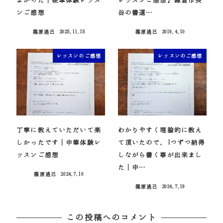
よかった｜硬筆体験レッス
レッスンご感想】鎌倉市長
ンご感想
谷の書道…
篠原遙己
2025.11.15
篠原遙己
2019.4.10
投稿日
投稿日
レッスンのご感想
レッスンのご感想
丁寧に教えていただいて楽
わかりやすく理論的に教え
しかったです｜中筆体験レ
て頂いたので、1つずつ納得
ッスンご感想
しながら書く事が出来まし
た｜中…
篠原遙己
2024.7.10
投稿日
篠原遙己
2024.7.19
投稿日
この投稿へのコメント