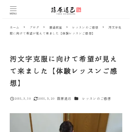
メ
イ
MENU
ン
コ
ホーム
ブログ
書道教室
レッスンのご感想
汚文字克
ン
服に向けて希望が見えて来ました【体験レッスンご感想】
テ
ン
ツ
へ
汚文字克服に向けて希望が見え
移
動
て来ました【体験レッスンご感
想】
カテゴリー
2018.3.10
2018.5.20
篠原遙己
レッスンのご感想
投稿日
更新日
著
者