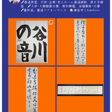
🖋書道教室、行政･企業･老人ホーム書道講師、美文字講
座 🖋入学･入園願書代筆、賞状揮毫、各種筆耕･代筆
🖊書作品、書道パフォーマンス
鎌倉市｜Kamakura