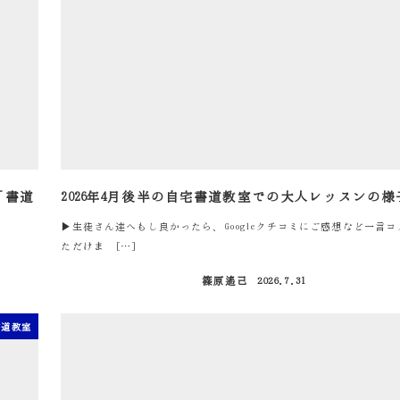
「書道
2026年4月後半の自宅書道教室での大人レッスンの様
▶生徒さん達へもし良かったら、Googleクチコミにご感想など一言
ただけま […]
篠原遙己
2026.7.31
投稿日
書道教室