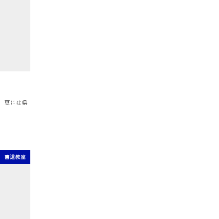
）
、更には県
書道教室