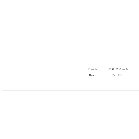
メ
イ
ン
コ
ン
テ
ン
ツ
へ
移
ホーム
プロフィール
動
Home
Profile