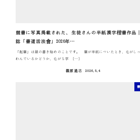
競書に写真掲載された、生徒さんの半紙漢字楷書作品
誌「書道活法會」2026年…
「起筆」は線の書き始めのことです。 筆が半紙についたとき、毛がし
わんでいるかどうか、毛がＳ字 […]
篠原遙己
2026.8.4
投稿日