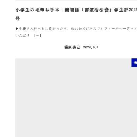
小学生の毛筆お手本｜競書誌「書道活法會」学生部2026
号
▶生徒さん達へもし良かったら、Googleビジネスプロフィールへ一言コ
いただけ […]
篠原遙己
2026.8.7
投稿日