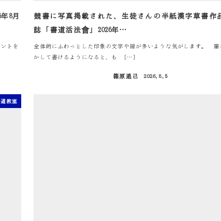
年8月
競書に写真掲載された、生徒さんの半紙漢字草書作
誌「書道活法會」2026年…
メントを
全体的にふわっとした印象の文字や線が多いような気がします。 筆
かして書けるようになると、も […]
篠原遙己
2026.8.5
投稿日
書道教室