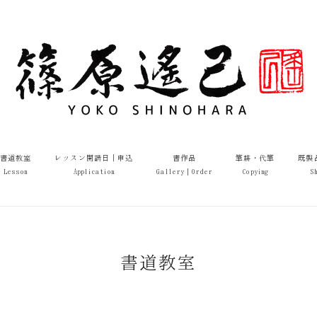
書道教室
レッスン開講日｜申込
書作品
筆耕・代筆
既製
Lesson
Application
Gallery｜Order
Copying
S
書道教室