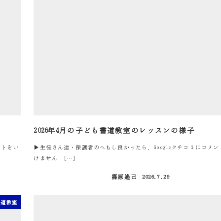
2026年4月の子ども書道教室のレッスンの様子
ントをい
▶生徒さん達・保護者のへもし良かったら、Googleクチコミにコメ
けません […]
篠原遙己
2026.7.29
投稿日
書道教室