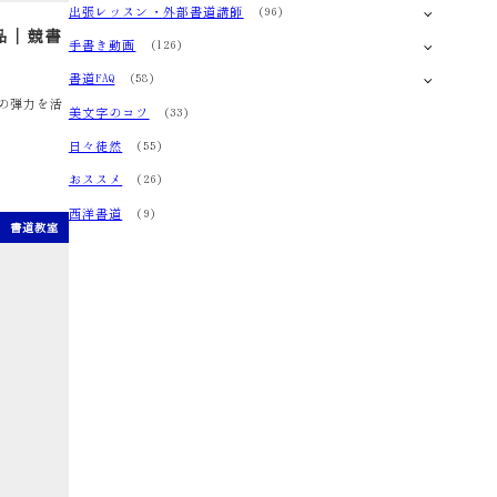
出張レッスン・外部書道講師
(96)
品｜競書
手書き動画
(126)
書道FAQ
(58)
の弾力を活
美文字のコツ
(33)
日々徒然
(55)
おススメ
(26)
西洋書道
(9)
書道教室