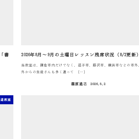
「書
2026年8月～9月の土曜日レッスン残席状況（8/2更新
当教室は、鎌倉市内だけでなく、逗子市、藤沢市、横浜市などの市外
外からの生徒さんも多く通って […]
篠原遙己
2026.8.2
投稿日
書道教室