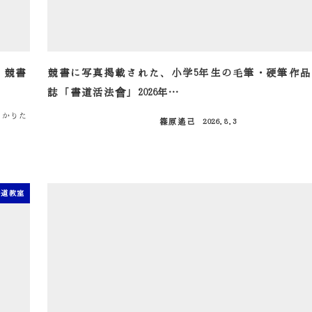
｜競書
競書に写真掲載された、小学5年生の毛筆・硬筆作品
誌「書道活法會」2026年…
っかりた
篠原遙己
2026.8.3
投稿日
書道教室