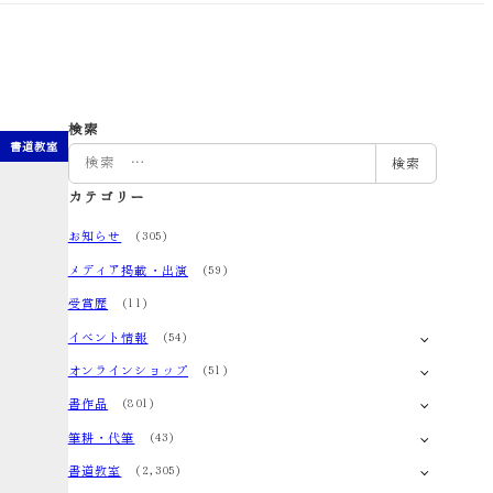
検索
書道教室
検
検索
索
カテゴリー
お知らせ
(305)
メディア掲載・出演
(59)
受賞歴
(11)
イベント情報
(54)
オンラインショップ
(51)
書作品
(801)
筆耕・代筆
(43)
書道教室
(2,305)