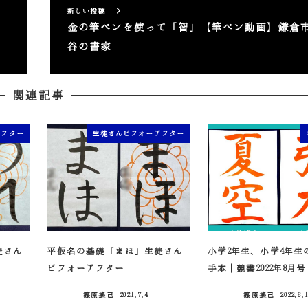
新しい投稿
金の筆ペンを使って「智」【筆ペン動画】鎌倉
谷の書家
関連記事
アフター
生徒さんビフォーアフター
徒さん
平仮名の基礎「まほ」生徒さん
小学2年生、小学4年生
ビフォーアフター
手本｜競書2022年8月号
篠原遙己
2021.7.4
篠原遙己
2022.8.
投稿日
投稿日