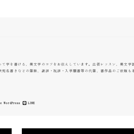
って字を書ける、美文字のコツをお伝えしています。出張レッスン、美文字
状宛名書きなどの筆耕、謝辞・祝辞・入学願書等の代筆、書作品のご依頼も
e
WordPress
LINE