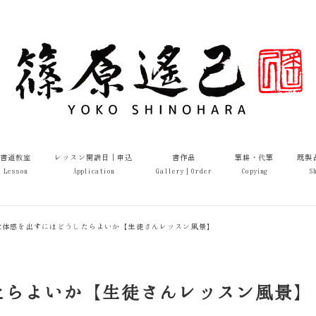
書道教室
レッスン開講日｜申込
書作品
筆耕・代筆
既製
Lesson
Application
Gallery｜Order
Copying
S
立体感を出すにはどうしたらよいか【生徒さんレッスン風景】
たらよいか【生徒さんレッスン風景】