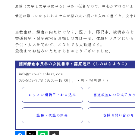
連綿（文字と文字が繋がる）が多い仮名なので、中心がずれないよ
最初は難しいかもしれませんが線の太い細いを入れて書くと、文字
当教室は、鎌倉市内だけでなく、逗子市、藤沢市、横浜市など
書道教室・習字教室をお探しの方は一度、体験レッスンにいら
子供・大人を問わず、どなたでも大歓迎です。
最後までお読みいただきありがとうございました。
湘南鎌倉市長谷の女流書家：篠原遙己（しのはらようこ）
info@yoko-shinohara.com
090-5448-7178（9:00～18:00｜月・日・祝日除く）
レッスン開講日・お申込み
書道教室LINE公式アカ
筆耕・代筆の料金
各種お問い合わせ