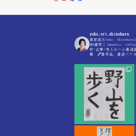
yoko.eri.shinohara
篠原遙己Yoko Shino
✍
書家｜Japanese calli
政･企業･老人ホーム書道
筆 🖊書作品、書道パ