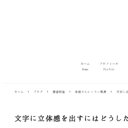
メ
イ
ン
コ
ン
テ
ン
ツ
へ
移
ホーム
プロフィール
動
Home
Profile
ホーム
ブログ
書道教室
生徒さんレッスン風景
文字に
文字に立体感を出すにはどうし