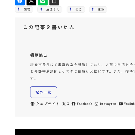
競書
生徒さん
仮名
連綿
この記事を書いた人
篠原遙己
鎌倉市長谷にて書道教室を開講しており、人前で自信を持
ど外部書道講師としてのご依頼も大歓迎です。また、招待
す。
記事一覧
ウェブサイト
X
Facebook
Instagram
YouTub