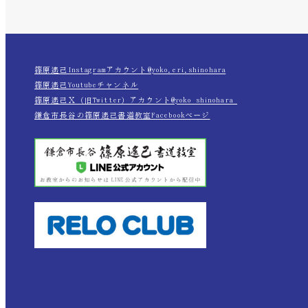
篠原遙己Instagramアカウント@yoko.eri.shinohara
篠原遙己Youtubeチャンネル
篠原遙己Ｘ（旧Twitter）アカウント@yoko_shinohara_
鎌倉市長谷の篠原遙己書道教室Facebookページ