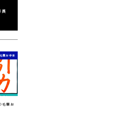
市長
毛筆お手本
の毛筆お
1