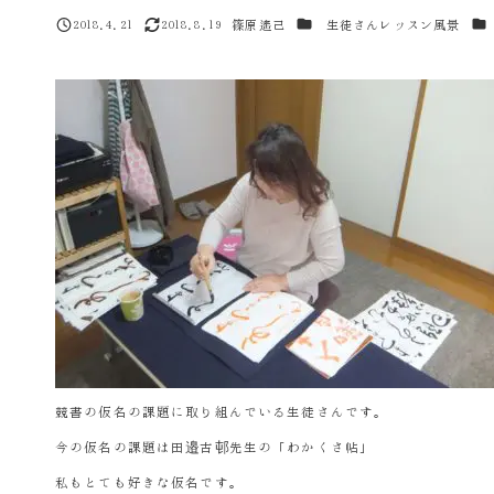
カテゴリー
カ
2018.4.21
2018.8.19
篠原遙己
生徒さんレッスン風景
投稿日
更新日
著
者
競書の仮名の課題に取り組んでいる生徒さんです。
今の仮名の課題は田邉古邨先生の「わかくさ帖」
私もとても好きな仮名です。