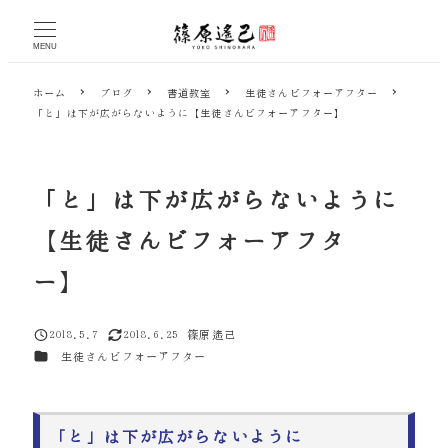
メ
イ
MENU
ン
コ
ホーム
ブログ
書道教室
生徒さんビフォーアフター
ン
「と」は下が広がらないように【生徒さんビフォーアフター】
テ
ン
ツ
へ
「と」は下が広がらないように
移
動
【生徒さんビフォーアフタ
ー】
2018.5.7
2018.6.25
篠原遙己
投稿日
更新日
著
カテゴリー
生徒さんビフォーアフター
者
「と」は下が広がらないように