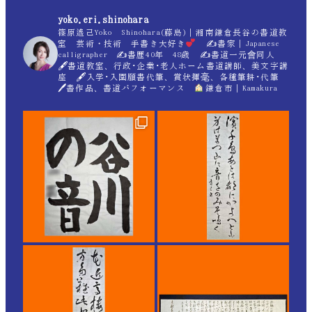
yoko.eri.shinohara
篠原遙己Yoko Shinohara(藤島)｜湘南鎌倉長谷の書道教
室 芸術・技術 手書き大好き
✍
書家｜Japanese
calligrapher ✍
書歴40年 48歳 ✍
書道一元會同人
🖋書道教室、行政･企業･老人ホーム書道講師、美文字講
座 🖋入学･入園願書代筆、賞状揮毫、各種筆耕･代筆
🖊書作品、書道パフォーマンス
鎌倉市｜Kamakura