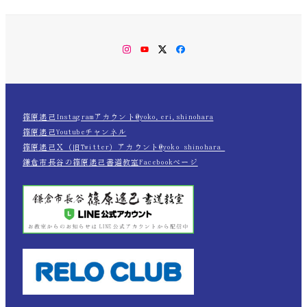
Instagram
YouTube
Twitter
Facebook
篠原遙己Instagramアカウント@yoko.eri.shinohara
篠原遙己Youtubeチャンネル
篠原遙己Ｘ（旧Twitter）アカウント@yoko_shinohara_
鎌倉市長谷の篠原遙己書道教室Facebookページ