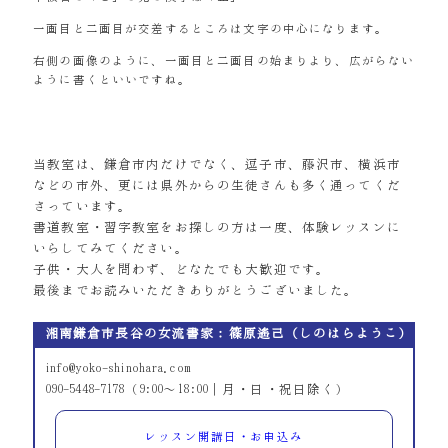
一画目と二画目が交差するところは文字の中心になります。
右側の画像のように、一画目と二画目の始まりより、広がらない
ように書くといいですね。
当教室は、鎌倉市内だけでなく、逗子市、藤沢市、横浜市
などの市外、更には県外からの生徒さんも多く通ってくだ
さっています。
書道教室・習字教室をお探しの方は一度、体験レッスンに
いらしてみてください。
子供・大人を問わず、どなたでも大歓迎です。
最後までお読みいただきありがとうございました。
湘南鎌倉市長谷の女流書家：篠原遙己（しのはらようこ）
info@yoko-shinohara.com
090-5448-7178（9:00～18:00｜月・日・祝日除く）
レッスン開講日・お申込み