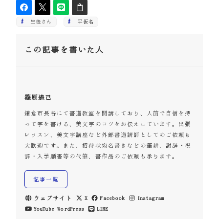
生徒さん
平仮名
この記事を書いた人
篠原遙己
鎌倉市長谷にて書道教室を開講しており、人前で自信を持
って字を書ける、美文字のコツをお伝えしています。出張
レッスン、美文字講座など外部書道講師としてのご依頼も
大歓迎です。また、招待状宛名書きなどの筆耕、謝辞・祝
辞・入学願書等の代筆、書作品のご依頼も承ります。
記事一覧
ウェブサイト
X
Facebook
Instagram
YouTube
WordPress
LINE