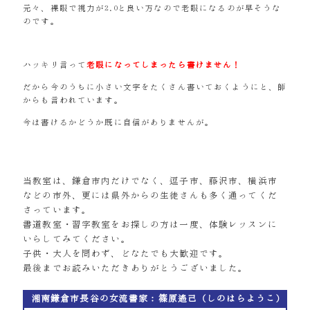
元々、裸眼で視力が2.0と良い方なので老眼になるのが早そうな
のです。
ハッキリ言って
老眼になってしまったら書けません！
だから今のうちに小さい文字をたくさん書いておくようにと、師
からも言われています。
今は書けるかどうか既に自信がありませんが。
当教室は、鎌倉市内だけでなく、逗子市、藤沢市、横浜市
などの市外、更には県外からの生徒さんも多く通ってくだ
さっています。
書道教室・習字教室をお探しの方は一度、体験レッスンに
いらしてみてください。
子供・大人を問わず、どなたでも大歓迎です。
最後までお読みいただきありがとうございました。
湘南鎌倉市長谷の女流書家：篠原遙己（しのはらようこ）