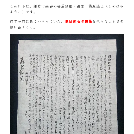
こんにちは。鎌倉市長谷の書道教室・書家 篠原遙己（しのはら
ようこ）です。
何年か前に良くハマっていた、
夏目漱石の書簡
を色々な大きさの
紙に書くこと。