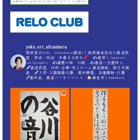
yoko.eri.shinohara
篠原遙己Yoko Shinohara(藤島)｜湘南鎌倉長谷の書道教
室 芸術・技術 手書き大好き
✍
書家｜Japanese
calligrapher ✍
書歴40年 48歳 ✍
書道一元會同人
🖋書道教室、行政･企業･老人ホーム書道講師、美文字講
座 🖋入学･入園願書代筆、賞状揮毫、各種筆耕･代筆
🖊書作品、書道パフォーマンス
鎌倉市｜Kamakura