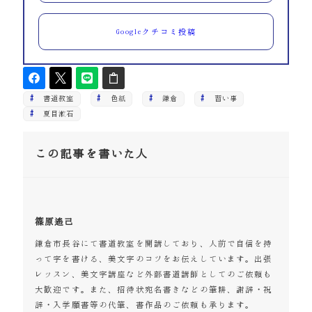
Googleクチコミ投稿
書道教室
色紙
鎌倉
習い事
夏目漱石
この記事を書いた人
篠原遙己
鎌倉市長谷にて書道教室を開講しており、人前で自信を持
って字を書ける、美文字のコツをお伝えしています。出張
レッスン、美文字講座など外部書道講師としてのご依頼も
大歓迎です。また、招待状宛名書きなどの筆耕、謝辞・祝
辞・入学願書等の代筆、書作品のご依頼も承ります。