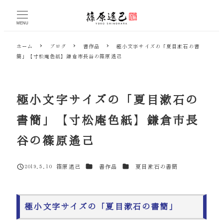
メ
イ
MENU
ン
コ
ホーム
ブログ
書作品
極小文字サイズの「夏目漱石の書
ン
簡」【寸松庵色紙】鎌倉市長谷の篠原遙己
テ
ン
ツ
へ
極小文字サイズの「夏目漱石の
移
動
書簡」【寸松庵色紙】鎌倉市長
谷の篠原遙己
カテゴリー
カテゴリー
2019.5.10
篠原遙己
書作品
夏目漱石の書簡
投稿日
著
者
極小文字サイズの「夏目漱石の書簡」