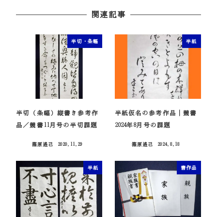
関連記事
半切・条幅
半紙
半切（条幅）縦書き参考作
半紙仮名の参考作品｜競書
品／競書11月号の半切課題
2024年8月号の課題
篠原遙己
2020.11.29
篠原遙己
2024.8.18
投稿日
投稿日
半紙
書作品