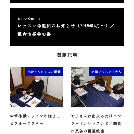
新しい投稿
レッスン枠追加のお知らせ（2019年4月～）／
鎌倉市長谷の書…
関連記事
生徒さんレッスン風景
定期レッスン｜大人
中筆体験レッスンの様子と
お子さんは出来るだけマン
ビフォーアフター
ツーマンレッスンで／鎌倉
市長谷の書道教室