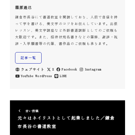
篠原遙己
鎌倉市長谷にて書道教室を開講しており、人前で自信を持
って字を書ける、美文字のコツをお伝えしています。出張
レッスン、美文字講座など外部書道講師としてのご依頼も
大歓迎です。また、招待状宛名書きなどの筆耕、謝辞・祝
辞・入学願書等の代筆、書作品のご依頼も承ります。
記事一覧
ウェブサイト
X
Facebook
Instagram
YouTube
WordPress
LINE
古い投稿
元々はネイリストとして起業しました／鎌倉
市長谷の書道教室