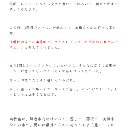
毎回、にこにこしながら文字を書いてくれるので、何だか私まで
嬉しくなります。
この前、2回目のレッスンが終わって、お母さんがお迎えに来た
時、
「学校の先生に連絡帳で、字がキレイになったと褒められたんで
すよ。」
と教えてくれました。
まだ1回しかレッスンをしていないので、そんなに直ぐに成果が
出るとは思ってもいなかったので私もびっくりでした。
きっとお家でたくさん書いたからだね。
少ーし書くのが早いので「ゆっくり書く」を心がけていくと、も
っともっと上手くなるはず。
当教室は、鎌倉市内だけでなく、逗子市、藤沢市、横浜市
などの市外、更には県外からの生徒さんも多く通ってくだ