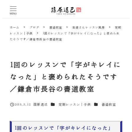
メ
イ
MENU
ン
コ
ホーム
ブログ
書道教室
生徒さんレッスン風景
定期
ン
レッスン｜子供
1回のレッスンで「字がキレイになった」と褒められ
テ
たそうです／鎌倉市長谷の書道教室
ン
ツ
へ
移
1回のレッスンで「字がキレイに
動
なった」と褒められたそうです
／鎌倉市長谷の書道教室
カテゴリー
カテゴリー
2019.3.12
篠原遙己
定期レッスン｜子供
書道教室
投稿日
著
者
1回のレッスンで「字がキレイになった」