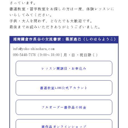
さっています。
書道教室・習字教室をお探しの方は一度、体験レッスンに
いらしてみてください。
子供・大人を問わず、どなたでも大歓迎です。
最後までお読みいただきありがとうございました。
湘南鎌倉市長谷の女流書家：篠原遙己（しのはらようこ）
info@yoko-shinohara.com
090-5448-7178（9:00～18:00｜月・日・祝日除く）
レッスン開講日・お申込み
書道教室LINE公式アカウント
フルオーダー書作品の料金
書作品オンラインショップ