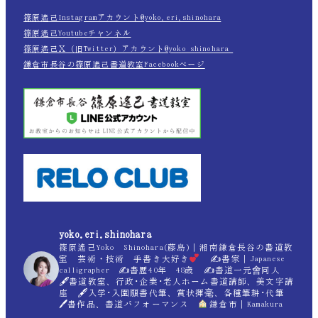
篠原遙己Instagramアカウント@yoko.eri.shinohara
篠原遙己Youtubeチャンネル
篠原遙己Ｘ（旧Twitter）アカウント@yoko_shinohara_
鎌倉市長谷の篠原遙己書道教室Facebookページ
yoko.eri.shinohara
篠原遙己Yoko Shinohara(藤島)｜湘南鎌倉長谷の書道教
室 芸術・技術 手書き大好き
✍
書家｜Japanese
calligrapher ✍
書歴40年 48歳 ✍
書道一元會同人
🖋書道教室、行政･企業･老人ホーム書道講師、美文字講
座 🖋入学･入園願書代筆、賞状揮毫、各種筆耕･代筆
🖊書作品、書道パフォーマンス
鎌倉市｜Kamakura