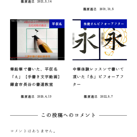
篠原遙己
2021.3.14
投稿日
篠原遙己
2019.10.5
投稿日
平仮名
生徒さんビフォーアフター
筆鉛筆で書いた、平仮名
中筆体験レッスンで書いて
「え」【手書き文字動画】
頂いた「永」ビフォーアフ
鎌倉市長谷の書道教室
ター
篠原遙己
2020.4.13
篠原遙己
2022.9.7
投稿日
投稿日
この投稿へのコメント
コメントはありません。