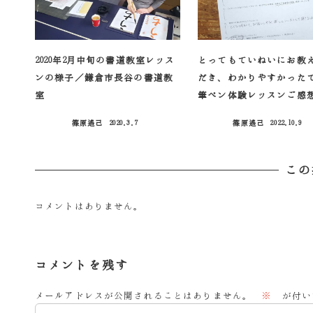
2020年2月中旬の書道教室レッス
とってもていねいにお教
ンの様子／鎌倉市長谷の書道教
だき、わかりやすかった
室
筆ペン体験レッスンご感
篠原遙己
2020.3.7
篠原遙己
2022.10.9
投稿日
投稿日
この
コメントはありません。
コメントを残す
メールアドレスが公開されることはありません。
※
が付い