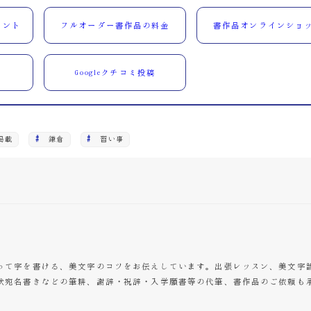
ウント
フルオーダー書作品の料金
書作品オンラインショ
Googleクチコミ投稿
掲載
鎌倉
習い事
って字を書ける、美文字のコツをお伝えしています。出張レッスン、美文字
状宛名書きなどの筆耕、謝辞・祝辞・入学願書等の代筆、書作品のご依頼も