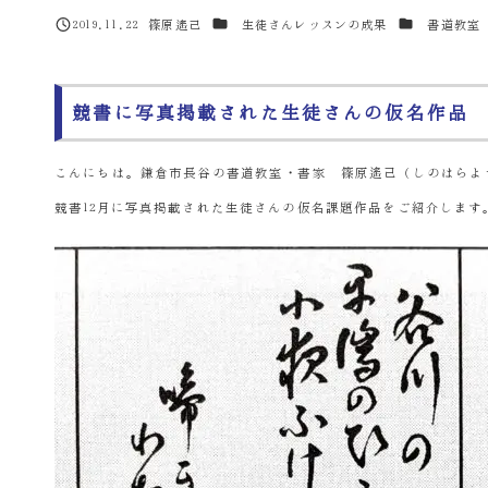
カテゴリー
カテゴリー
2019.11.22
篠原遙己
生徒さんレッスンの成果
書道教室
投稿日
著
者
競書に写真掲載された生徒さんの仮名作品
こんにちは。鎌倉市長谷の書道教室・書家 篠原遙己（しのはらよ
競書12月に写真掲載された生徒さんの仮名課題作品をご紹介します