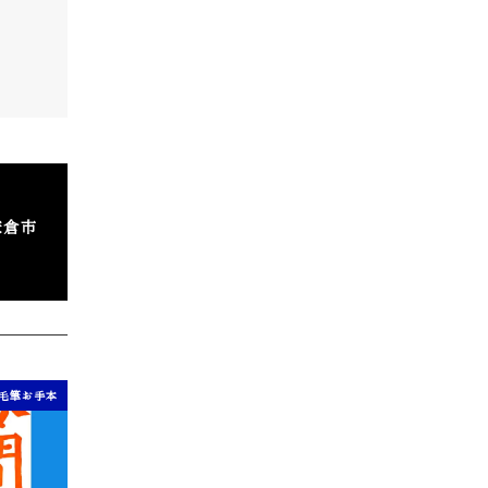
鎌倉市
毛筆お手本