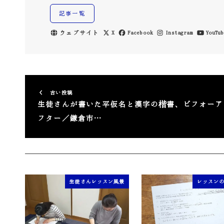
記事一覧
ウェブサイト
X
Facebook
Instagram
YouTub
古い投稿
生徒さんが書いた平仮名と漢字の楷書、ビフォーア
フター／鎌倉市…
生徒さんレッスン風景
レッスン