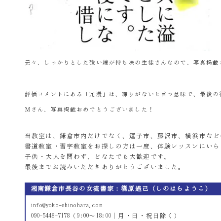
元々、しっかりとした強い線が持ち味の生徒さんなので、写真掲載
評価コメントにある「冗漫」は、締りがないと言う意味で、最後の
Ｍさん、写真掲載おめでとうございました！
当教室は、鎌倉市内だけでなく、逗子市、藤沢市、横浜市など
書道教室・習字教室をお探しの方は一度、体験レッスンにいら
子供・大人を問わず、どなたでも大歓迎です。
最後までお読みいただきありがとうございました。
湘南鎌倉市長谷の女流書家：篠原遙己（しのはらようこ）
info@yoko-shinohara.com
090-5448-7178（9:00～18:00｜月・日・祝日除く）