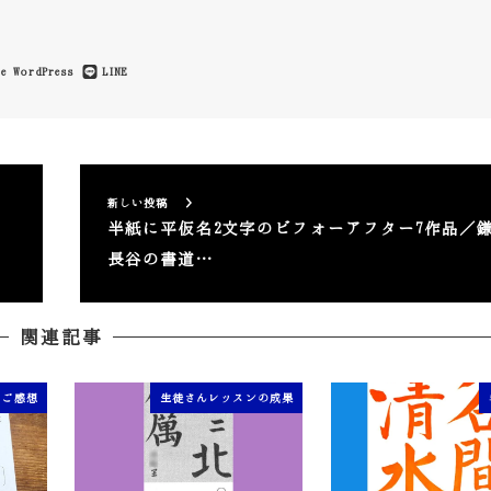
e
WordPress
LINE
新しい投稿
半紙に平仮名2文字のビフォーアフター7作品／
長谷の書道…
関連記事
のご感想
生徒さんレッスンの成果