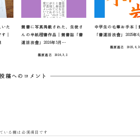
えいた
競書に写真掲載された、生徒さ
中学生の毛筆お手本｜
です｜
んの半紙楷書作品｜競書誌「書
「書道活法會」2025年
想
道活法會」2026年3月…
篠原遙己
2025.6.1
投稿日
篠原遙己
2026.3.2
投稿日
投稿へのコメント
ている欄は必須項目です