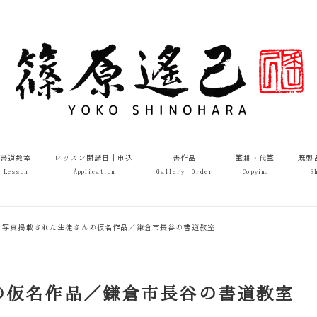
書道教室
レッスン開講日｜申込
書作品
筆耕・代筆
既製
Lesson
Application
Gallery｜Order
Copying
S
に写真掲載された生徒さんの仮名作品／鎌倉市長谷の書道教室
の仮名作品／鎌倉市長谷の書道教室