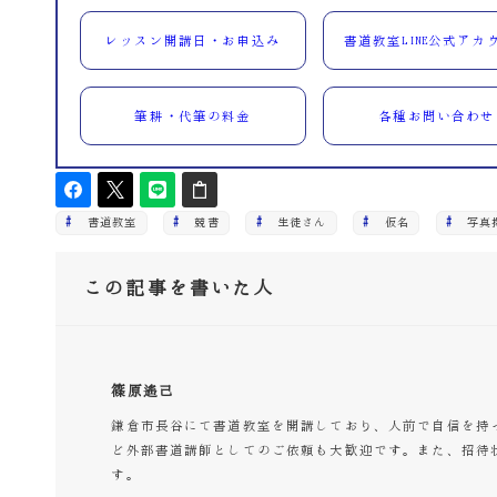
レッスン開講日・お申込み
書道教室LINE公式アカ
筆耕・代筆の料金
各種お問い合わせ
書道教室
競書
生徒さん
仮名
写真
この記事を書いた人
篠原遙己
鎌倉市長谷にて書道教室を開講しており、人前で自信を持
ど外部書道講師としてのご依頼も大歓迎です。また、招待
す。