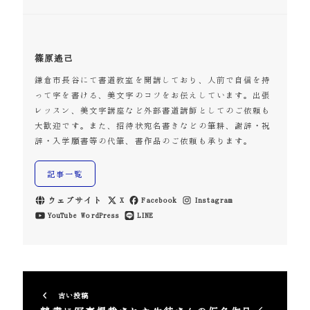
篠原遙己
鎌倉市長谷にて書道教室を開講しており、人前で自信を持
って字を書ける、美文字のコツをお伝えしています。出張
レッスン、美文字講座など外部書道講師としてのご依頼も
大歓迎です。また、招待状宛名書きなどの筆耕、謝辞・祝
辞・入学願書等の代筆、書作品のご依頼も承ります。
記事一覧
ウェブサイト
X
Facebook
Instagram
YouTube
WordPress
LINE
古い投稿