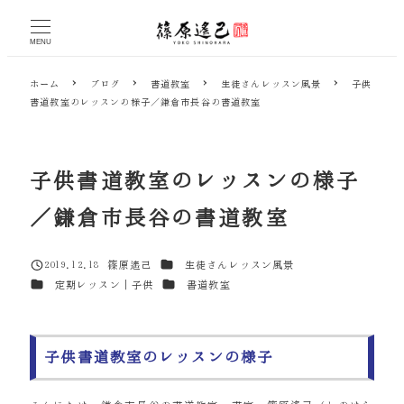
メ
イ
MENU
ン
コ
ホーム
ブログ
書道教室
生徒さんレッスン風景
子供
ン
書道教室のレッスンの様子／鎌倉市長谷の書道教室
テ
ン
ツ
へ
子供書道教室のレッスンの様子
移
動
／鎌倉市長谷の書道教室
カテゴリー
2019.12.18
篠原遙己
生徒さんレッスン風景
投稿日
著
カテゴリー
カテゴリー
定期レッスン｜子供
書道教室
者
子供書道教室のレッスンの様子