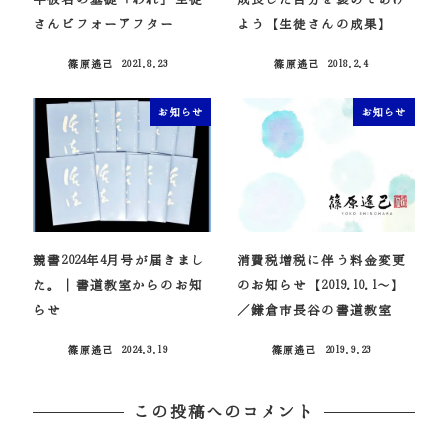
さんビフォーアフター
よう【生徒さんの成果】
篠原遙己
2021.8.23
篠原遙己
2018.2.4
投稿日
投稿日
お知らせ
お知らせ
競書2024年4月号が届きまし
消費税増税に伴う料金変更
た。｜書道教室からのお知
のお知らせ【2019.10.1～】
らせ
／鎌倉市長谷の書道教室
篠原遙己
2024.3.19
篠原遙己
2019.9.23
投稿日
投稿日
この投稿へのコメント