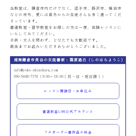
当教室は、鎌倉市内だけでなく、逗子市、藤沢市、横浜市
などの市外、更には県外からの生徒さんも多く通ってくだ
さっています。
書道教室・習字教室をお探しの方は一度、体験レッスンに
いらしてみてください。
子供・大人を問わず、どなたでも大歓迎です。
最後までお読みいただきありがとうございました。
湘南鎌倉市長谷の女流書家：篠原遙己（しのはらようこ）
info@yoko-shinohara.com
090-5448-7178（9:00～18:00｜月・日・祝日除く）
レッスン開講日・お申込み
書道教室LINE公式アカウント
フルオーダー書作品の料金