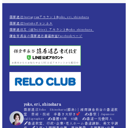
篠原遙己Instagramアカウント@yoko.eri.shinohara
篠原遙己Youtubeチャンネル
篠原遙己Ｘ（旧Twitter）アカウント@yoko_shinohara_
鎌倉市長谷の篠原遙己書道教室Facebookページ
yoko.eri.shinohara
篠原遙己Yoko Shinohara(藤島)｜湘南鎌倉長谷の書道教
室 芸術・技術 手書き大好き
✍
書家｜Japanese
calligrapher ✍
書歴40年 48歳 ✍
書道一元會同人
🖋書道教室、行政･企業･老人ホーム書道講師、美文字講
座 🖋入学･入園願書代筆、賞状揮毫、各種筆耕･代筆