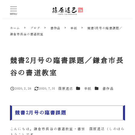
メ
イ
MENU
ン
コ
ホーム
ブログ
書作品
半紙
競書2月号の臨書課題／
ン
鎌倉市長谷の書道教室
テ
ン
ツ
へ
競書2月号の臨書課題／鎌倉市長
移
動
谷の書道教室
カテゴリー
カテゴリー
2020.2.26
2020.7.31
篠原遙己
半紙
書作品
投稿日
更新日
著
者
競書2月号の臨書課題
こんにちは。鎌倉市長谷の書道教室・書家 篠原遙己（しのはら
ようこ）です。