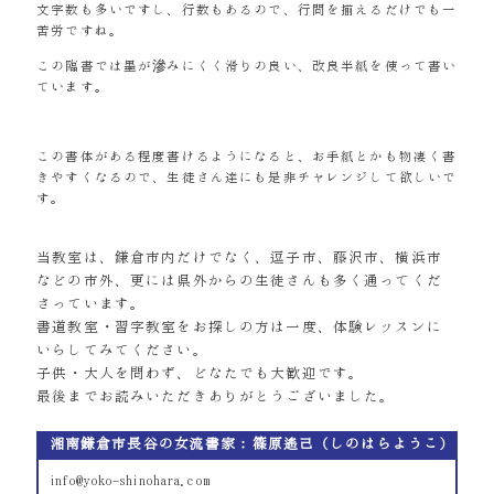
文字数も多いですし、行数もあるので、行間を揃えるだけでも一
苦労ですね。
この臨書では墨が滲みにくく滑りの良い、改良半紙を使って書い
ています。
この書体がある程度書けるようになると、お手紙とかも物凄く書
きやすくなるので、生徒さん達にも是非チャレンジして欲しいで
す。
当教室は、鎌倉市内だけでなく、逗子市、藤沢市、横浜市
などの市外、更には県外からの生徒さんも多く通ってくだ
さっています。
書道教室・習字教室をお探しの方は一度、体験レッスンに
いらしてみてください。
子供・大人を問わず、どなたでも大歓迎です。
最後までお読みいただきありがとうございました。
湘南鎌倉市長谷の女流書家：篠原遙己（しのはらようこ）
info@yoko-shinohara.com