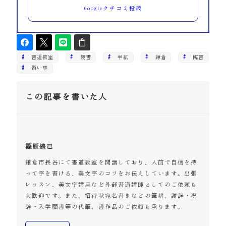
Googleクチコミ投稿
書道教室
競書
半紙
鎌倉
臨書
習い事
この記事を書いた人
篠原遙己
鎌倉市長谷にて書道教室を開講しており、人前で自信を持
って字を書ける、美文字のコツをお伝えしています。出張
レッスン、美文字講座など外部書道講師としてのご依頼も
大歓迎です。また、招待状宛名書きなどの筆耕、謝辞・祝
辞・入学願書等の代筆、書作品のご依頼も承ります。