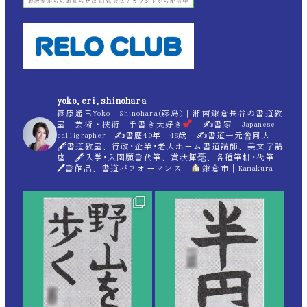
yoko.eri.shinohara
篠原遙己Yoko Shinohara(藤島)｜湘南鎌倉長谷の書道教
室 芸術・技術 手書き大好き
✍
書家｜Japanese
calligrapher ✍
書歴40年 48歳 ✍
書道一元會同人
🖋書道教室、行政･企業･老人ホーム書道講師、美文字講
座 🖋入学･入園願書代筆、賞状揮毫、各種筆耕･代筆
🖊書作品、書道パフォーマンス
鎌倉市｜Kamakura