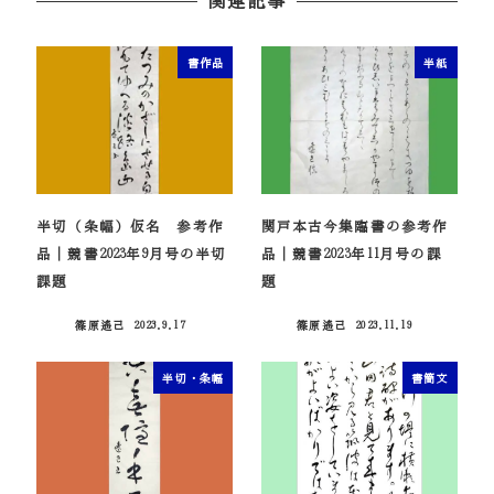
関連記事
書作品
半紙
半切（条幅）仮名 参考作
関戸本古今集臨書の参考作
品｜競書2023年9月号の半切
品｜競書2023年11月号の課
課題
題
篠原遙己
2023.9.17
篠原遙己
2023.11.19
投稿日
投稿日
半切・条幅
書簡文