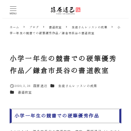
メ
イ
MENU
ン
コ
ホーム
ブログ
書道教室
生徒さんレッスンの成果
小
ン
学一年生の競書での硬筆優秀作品／鎌倉市長谷の書道教室
テ
ン
ツ
へ
小学一年生の競書での硬筆優秀
移
動
作品／鎌倉市長谷の書道教室
カテゴリー
2020.2.26
篠原遙己
生徒さんレッスンの成果
投稿日
著
カテゴリー
書道教室
者
小学一年生の競書での硬筆優秀作品