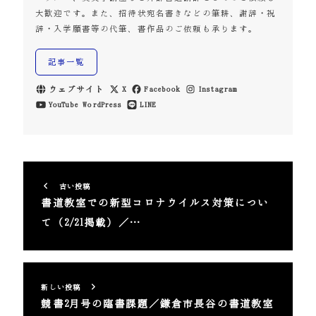
大歓迎です。また、招待状宛名書きなどの筆耕、謝辞・祝
辞・入学願書等の代筆、書作品のご依頼も承ります。
記事一覧
ウェブサイト
X
Facebook
Instagram
YouTube
WordPress
LINE
古い投稿
書道教室での新型コロナウイルス対策につい
て（2/21掲載）／…
新しい投稿
競書2月号の臨書課題／鎌倉市長谷の書道教室