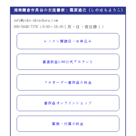
湘南鎌倉市長谷の女流書家：篠原遙己（しのはらようこ）
info@yoko-shinohara.com
090-5448-7178（9:00～18:00｜月・日・祝日除く）
レッスン開講日・お申込み
書道教室LINE公式アカウント
フルオーダー書作品の料金
書作品オンラインショップ
筆耕・代筆の料金