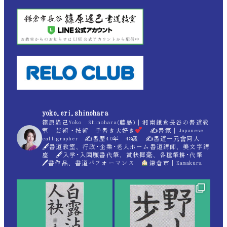
yoko.eri.shinohara
篠原遙己Yoko Shinohara(藤島)｜湘南鎌倉長谷の書道教
室 芸術・技術 手書き大好き
✍
書家｜Japanese
calligrapher ✍
書歴40年 48歳 ✍
書道一元會同人
🖋書道教室、行政･企業･老人ホーム書道講師、美文字講
座 🖋入学･入園願書代筆、賞状揮毫、各種筆耕･代筆
🖊書作品、書道パフォーマンス
鎌倉市｜Kamakura