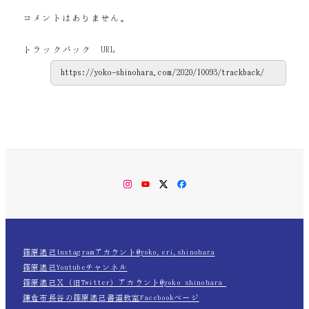
コメントはありません。
トラックバック URL
Instagram
YouTube
Twitter
Facebook
篠原遙己Instagramアカウント@yoko.eri.shinohara
篠原遙己Youtubeチャンネル
篠原遙己Ｘ（旧Twitter）アカウント@yoko_shinohara_
鎌倉市長谷の篠原遙己書道教室Facebookページ