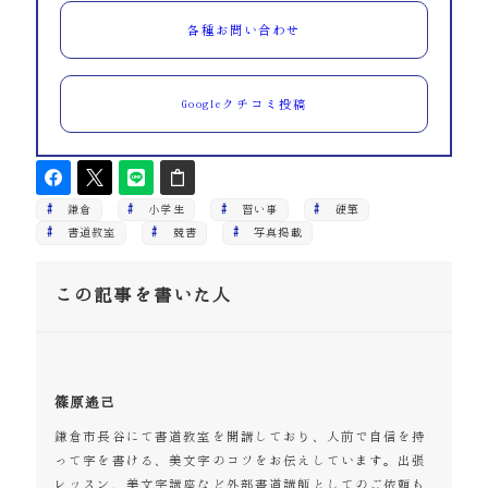
各種お問い合わせ
Googleクチコミ投稿
鎌倉
小学生
習い事
硬筆
書道教室
競書
写真掲載
この記事を書いた人
篠原遙己
鎌倉市長谷にて書道教室を開講しており、人前で自信を持
って字を書ける、美文字のコツをお伝えしています。出張
レッスン、美文字講座など外部書道講師としてのご依頼も