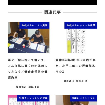
関連記事
生徒さんレッスン風景
生徒さんレッスンの成果
筆を一緒に持って書いて、
競書2021年9月号に掲載され
どんな風に書くのか体感し
た、小学三年生の硬筆作品
てみよう／鎌倉市長谷の書
その2
道教室
篠原遙己
2021.8.24
投稿日
篠原遙己
2019.2.10
投稿日
生徒さんレッスンの成果
定期レッスン｜大人