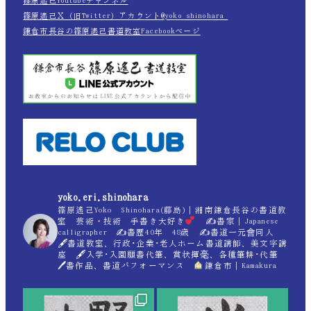
篠原遙己Youtubeチャンネル
篠原遙己Ｘ（旧Twitter）アカウント@yoko_shinohara_
鎌倉市長谷の篠原遙己書道教室Facebookページ
yoko.eri.shinohara
篠原遙己Yoko Shinohara(藤島)｜湘南鎌倉長谷の書道教
室 芸術・技術 手書き大好き
✍
書家｜Japanese
calligrapher ✍
書歴40年 48歳 ✍
書道一元會同人
🖋書道教室、行政･企業･老人ホーム書道講師、美文字講
座 🖋入学･入園願書代筆、賞状揮毫、各種筆耕･代筆
🖊書作品、書道パフォーマンス
鎌倉市｜Kamakura