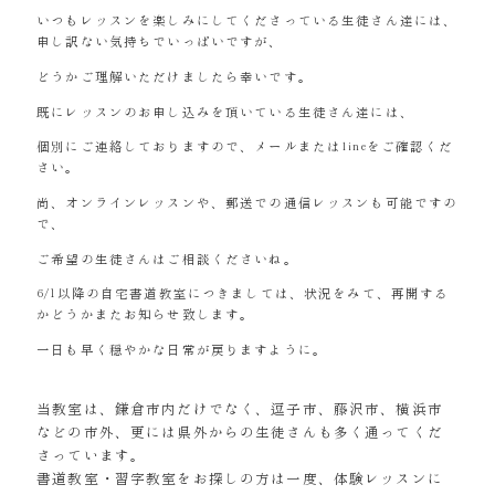
いつもレッスンを楽しみにしてくださっている生徒さん達には、
申し訳ない気持ちでいっぱいですが、
どうかご理解いただけましたら幸いです。
既にレッスンのお申し込みを頂いている生徒さん達には、
個別にご連絡しておりますので、メールまたはlineをご確認くだ
さい。
尚、オンラインレッスンや、郵送での通信レッスンも可能ですの
で、
ご希望の生徒さんはご相談くださいね。
6/1以降の自宅書道教室につきましては、状況をみて、再開する
かどうかまたお知らせ致します。
一日も早く穏やかな日常が戻りますように。
当教室は、鎌倉市内だけでなく、逗子市、藤沢市、横浜市
などの市外、更には県外からの生徒さんも多く通ってくだ
さっています。
書道教室・習字教室をお探しの方は一度、体験レッスンに