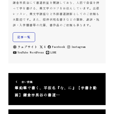
鎌倉市長谷にて書道教室を開講しており、人前で自信を持
って字を書ける、美文字のコツをお伝えしています。出張
レッスン、美文字講座など外部書道講師としてのご依頼も
大歓迎です。また、招待状宛名書きなどの筆耕、謝辞・祝
辞・入学願書等の代筆、書作品のご依頼も承ります。
記事一覧
ウェブサイト
X
Facebook
Instagram
YouTube
WordPress
LINE
古い投稿
筆鉛筆で書く、平仮名『な、に』【手書き動
画】鎌倉市長谷の書道…