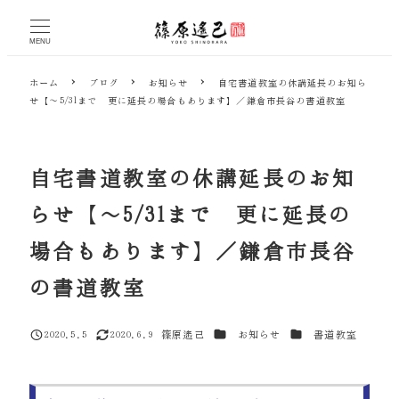
メ
イ
MENU
ン
コ
ホーム
ブログ
お知らせ
自宅書道教室の休講延長のお知ら
ン
せ【～5/31まで 更に延長の場合もあります】／鎌倉市長谷の書道教室
テ
ン
ツ
へ
自宅書道教室の休講延長のお知
移
動
らせ【～5/31まで 更に延長の
場合もあります】／鎌倉市長谷
の書道教室
カテゴリー
カテゴリー
2020.5.5
2020.6.9
篠原遙己
お知らせ
書道教室
投稿日
更新日
著
者