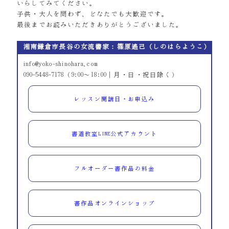
いらしてみてください。
子供・大人を問わず、どなたでも大歓迎です。
最後までお読みいただきありがとうございました。
湘南鎌倉市長谷の女流書家：篠原遙己（しのはらようこ）
info@yoko-shinohara.com
090-5448-7178（9:00～18:00｜月・日・祝日除く）
レッスン開講日・お申込み
書道教室LINE公式アカウント
フルオーダー書作品の料金
書作品オンラインショップ