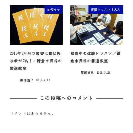
お知らせ
定期レッスン｜大人
2019年8月号の競書は賞状授
帰省中の体験レッスン／鎌
与者が7名！／鎌倉市長谷の
倉市長谷の書道教室
書道教室
篠原遙己
2019.3.24
投稿日
篠原遙己
2019.7.17
投稿日
この投稿へのコメント
コメントはありません。