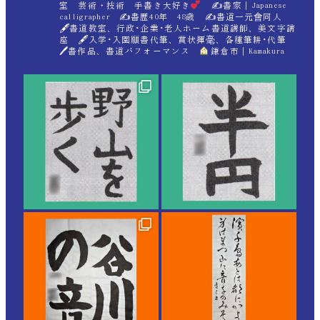
室 芸術・技術 手書き大好き
✍
書家｜Japanese
calligrapher ✍
書歴40年 48歳 ✍
書道一元會同人
🖋書道教室、行政･企業･老人ホーム書道講師、美文字講
座 🖋入学･入園願書代筆、賞状揮毫、各種筆耕･代筆
🖊書作品、書道パフォーマンス
鎌倉市｜Kamakura