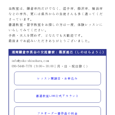
当教室は、鎌倉市内だけでなく、逗子市、藤沢市、横浜市
などの市外、更には県外からの生徒さんも多く通ってくだ
さっています。
書道教室・習字教室をお探しの方は一度、体験レッスンに
いらしてみてください。
子供・大人を問わず、どなたでも大歓迎です。
最後までお読みいただきありがとうございました。
湘南鎌倉市長谷の女流書家：篠原遙己（しのはらようこ）
info@yoko-shinohara.com
090-5448-7178（9:00～18:00｜月・日・祝日除く）
レッスン開講日・お申込み
書道教室LINE公式アカウント
フルオーダー書作品の料金