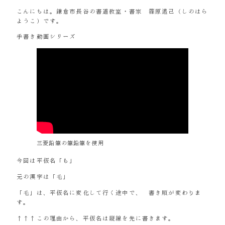
こんにちは。鎌倉市長谷の書道教室・書家 篠原遙己（しのはら
ようこ）です。
手書き動画シリーズ
三菱鉛筆の筆鉛筆を使用
今回は平仮名「も」
元の漢字は「毛」
「毛」は、平仮名に変化して行く途中で、 書き順が変わりま
す。
↑↑↑この理由から、平仮名は縦線を先に書きます。