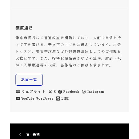
篠原遙己
鎌倉市長谷にて書道教室を開講しており、人前で自信を持
って字を書ける、美文字のコツをお伝えしています。出張
レッスン、美文字講座など外部書道講師としてのご依頼も
大歓迎です。また、招待状宛名書きなどの筆耕、謝辞・祝
辞・入学願書等の代筆、書作品のご依頼も承ります。
記事一覧
ウェブサイト
X
Facebook
Instagram
YouTube
WordPress
LINE
古い投稿