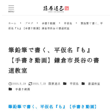
メ
イ
MENU
ン
コ
ホーム
ブログ
手書き動画
平仮名
筆鉛筆で書く、平
ン
仮名『も』【手書き動画】鎌倉市長谷の書道教室
テ
ン
ツ
へ
筆鉛筆で書く、平仮名『も』
移
動
【手書き動画】鎌倉市長谷の書
道教室
カテゴリー
カテゴリー
2020.5.29
2020.7.25
篠原遙己
平仮名
書道教室
投稿日
更新日
著
カテゴリー
手書き動画
者
筆鉛筆で書く、平仮名『も』【手書き動画】