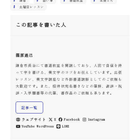
鎌倉
習い事
書道教室
生徒さん
土曜日レッスン
この記事を書いた人
篠原遙己
鎌倉市長谷にて書道教室を開講しており、人前で自信を持
って字を書ける、美文字のコツをお伝えしています。出張
レッスン、美文字講座など外部書道講師としてのご依頼も
大歓迎です。また、招待状宛名書きなどの筆耕、謝辞・祝
辞・入学願書等の代筆、書作品のご依頼も承ります。
記事一覧
ウェブサイト
X
Facebook
Instagram
YouTube
WordPress
LINE