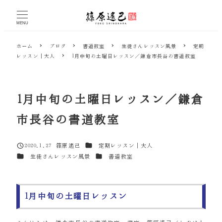
メ
イ
MENU
ン
コ
ホーム
ブログ
書道教室
生徒さんレッスン風景
定期
ン
レッスン｜大人
1月中旬の土曜日レッスン／鎌倉市長谷の書道教室
テ
ン
ツ
へ
1月中旬の土曜日レッスン／鎌倉
移
動
市長谷の書道教室
カテゴリー
2020.1.27
篠原遙己
定期レッスン｜大人
投稿日
著
カテゴリー
カテゴリー
生徒さんレッスン風景
書道教室
者
1月中旬の土曜日レッスン