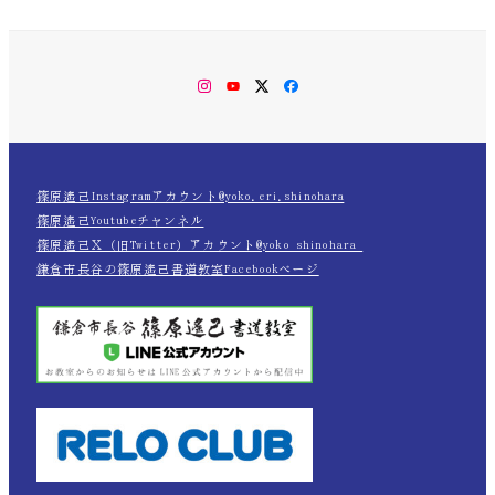
Instagram
YouTube
Twitter
Facebook
篠原遙己Instagramアカウント@yoko.eri.shinohara
篠原遙己Youtubeチャンネル
篠原遙己Ｘ（旧Twitter）アカウント@yoko_shinohara_
鎌倉市長谷の篠原遙己書道教室Facebookページ