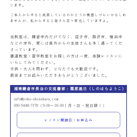
じます。
ご本人からすると成長しているのかどうか実感しづらいかもしれ
ませんが、私からすると皆さん日々変化していますよ。
当教室は、鎌倉市内だけでなく、逗子市、藤沢市、横浜市
などの市外、更には県外からの生徒さんも多く通ってくだ
さっています。
書道教室・習字教室をお探しの方は一度、体験レッスンに
いらしてみてください。
子供・大人を問わず、どなたでも大歓迎です。
最後までお読みいただきありがとうございました。
湘南鎌倉市長谷の女流書家：篠原遙己（しのはらようこ）
info@yoko-shinohara.com
090-5448-7178（9:00～18:00｜月・日・祝日除く）
レッスン開講日・お申込み