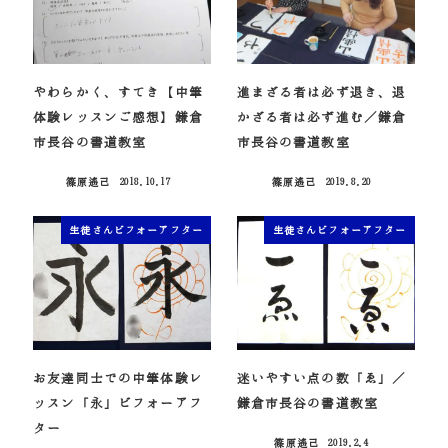
やわらかく、すてき【中筆
進まざる者は必ず退き、退
体験レッスンご感想】鎌倉
かざる者は必ず進む／鎌倉
市長谷の書道教室
市長谷の書道教室
篠原遙己
2018.10.17
篠原遙己
2019.8.20
投稿日
投稿日
生徒さんビフォーアフター
生徒さんビフォーアフター
お友達同士での中筆体験レ
迷いやすい点の数「ゑ」／
ッスン「永」ビフォーアフ
鎌倉市長谷の書道教室
ター
篠原遙己
2019.2.4