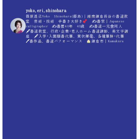
yoko.eri.shinohara
篠原遙己Yoko Shinohara(藤島)｜湘南鎌倉長谷の書道教
室 芸術・技術 手書き大好き
✍
書家｜Japanese
calligrapher ✍
書歴40年 48歳 ✍
書道一元會同人
🖋書道教室、行政･企業･老人ホーム書道講師、美文字講
座 🖋入学･入園願書代筆、賞状揮毫、各種筆耕･代筆
🖊書作品、書道パフォーマンス
鎌倉市｜Kamakura