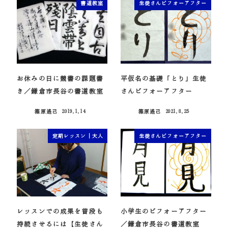
書道教室
生徒さんビフォーアフター
お休みの日に競書の課題書
平仮名の基礎「とり」生徒
き／鎌倉市長谷の書道教室
さんビフォーアフター
篠原遙己
2019.1.14
篠原遙己
2021.8.25
投稿日
投稿日
定期レッスン｜大人
生徒さんビフォーアフター
レッスンでの成果を普段も
小学生のビフォーアフター
持続させるには【生徒さん
／鎌倉市長谷の書道教室