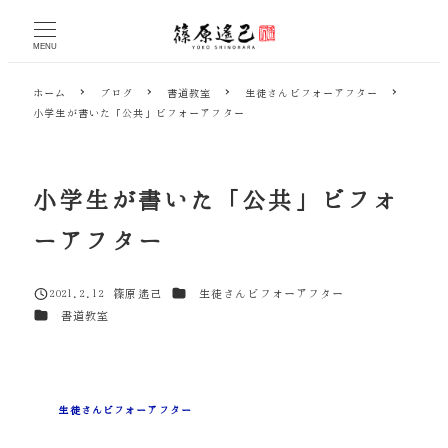
メ
イ
MENU
ン
コ
ホーム
ブログ
書道教室
生徒さんビフォーアフター
ン
小学生が書いた「公共」ビフォーアフター
テ
ン
ツ
へ
小学生が書いた「公共」ビフォ
移
動
ーアフター
カテゴリー
2021.2.12
篠原遙己
生徒さんビフォーアフター
投稿日
著
カテゴリー
書道教室
者
生徒さんビフォーアフター