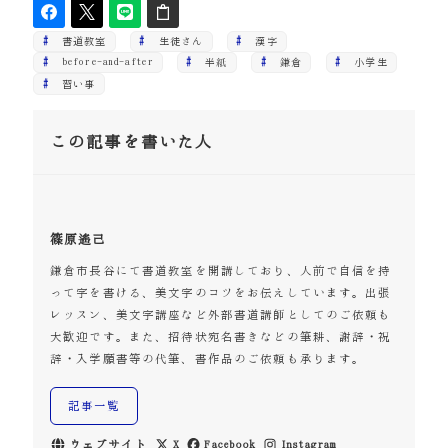
書道教室
生徒さん
漢字
before-and-after
半紙
鎌倉
小学生
習い事
この記事を書いた人
篠原遙己
鎌倉市長谷にて書道教室を開講しており、人前で自信を持
って字を書ける、美文字のコツをお伝えしています。出張
レッスン、美文字講座など外部書道講師としてのご依頼も
大歓迎です。また、招待状宛名書きなどの筆耕、謝辞・祝
辞・入学願書等の代筆、書作品のご依頼も承ります。
記事一覧
ウェブサイト
X
Facebook
Instagram