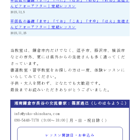
平仮名の基礎「きつ」「へに」「ほふ」「ねむ」「れゐ」生徒さ
んビフォーアフター｜定期レッスン
2025.12.5
平仮名の基礎「ませ」「てお」「こゑ」「すゆ」「はえ」生徒さ
んビフォーアフター｜定期レッスン
2025.11.25
当教室は、鎌倉市内だけでなく、逗子市、藤沢市、横浜市
などの市外、更には県外からの生徒さんも多く通ってくだ
さっています。
書道教室・習字教室をお探しの方は一度、体験レッスンに
いらしてみてください。
子供・大人を問わず、どなたでも大歓迎です。
最後までお読みいただきありがとうございました。
湘南鎌倉市長谷の女流書家：篠原遙己（しのはらようこ）
info@yoko-shinohara.com
090-5448-7178（9:00～18:00｜月・日・祝日除く）
レッスン開講日・お申込み