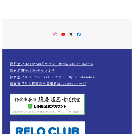
Instagram
YouTube
Twitter
Facebook
篠原遙己Instagramアカウント@yoko.eri.shinohara
篠原遙己Youtubeチャンネル
篠原遙己Ｘ（旧Twitter）アカウント@yoko_shinohara_
鎌倉市長谷の篠原遙己書道教室Facebookページ