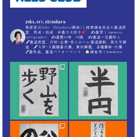
yoko.eri.shinohara
篠原遙己Yoko Shinohara(藤島)｜湘南鎌倉長谷の書道教
室 芸術・技術 手書き大好き
✍
書家｜Japanese
calligrapher ✍
書歴40年 48歳 ✍
書道一元會同人
🖋書道教室、行政･企業･老人ホーム書道講師、美文字講
座 🖋入学･入園願書代筆、賞状揮毫、各種筆耕･代筆
🖊書作品、書道パフォーマンス
鎌倉市｜Kamakura