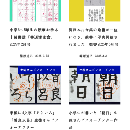
小学3～5年生の硬筆お手本
関戸本古今集の臨書が一位
｜競書誌「書道活法會」
になり、競書に写真掲載さ
2025年2月号
れました｜競書2025年3月号
篠原遙己
2025.2.15
篠原遙己
2025.3.3
投稿日
投稿日
生徒さんビフォーアフター
生徒さんビフォーアフター
半紙に4文字「そらいろ」
小学生が書いた「朝日」生
「曽良以呂」生徒さんビフ
徒さんビフォーアフター作
ォーアフター
品