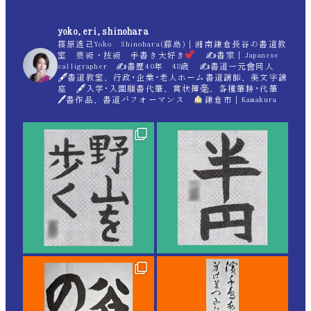
yoko.eri.shinohara
篠原遙己Yoko Shinohara(藤島)｜湘南鎌倉長谷の書道教
室 芸術・技術 手書き大好き
✍
書家｜Japanese
calligrapher ✍
書歴40年 48歳 ✍
書道一元會同人
🖋書道教室、行政･企業･老人ホーム書道講師、美文字講
座 🖋入学･入園願書代筆、賞状揮毫、各種筆耕･代筆
🖊書作品、書道パフォーマンス
鎌倉市｜Kamakura