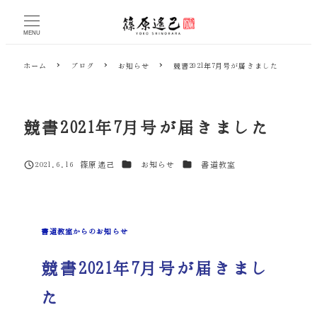
メ
イ
MENU
ン
コ
ホーム
ブログ
お知らせ
競書2021年7月号が届きました
ン
テ
ン
ツ
競書2021年7月号が届きました
へ
移
動
カテゴリー
カテゴリー
2021.6.16
篠原遙己
お知らせ
書道教室
投稿日
著
者
書道教室からのお知らせ
競書2021年7月号が届きまし
た