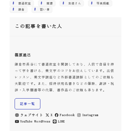
書道教室
競書
生徒さん
写真掲載
鎌倉
習い事
この記事を書いた人
篠原遙己
鎌倉市長谷にて書道教室を開講しており、人前で自信を持
って字を書ける、美文字のコツをお伝えしています。出張
レッスン、美文字講座など外部書道講師としてのご依頼も
大歓迎です。また、招待状宛名書きなどの筆耕、謝辞・祝
辞・入学願書等の代筆、書作品のご依頼も承ります。
記事一覧
ウェブサイト
X
Facebook
Instagram
YouTube
WordPress
LINE