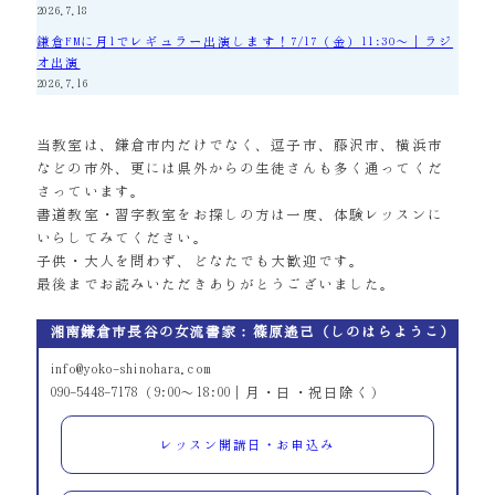
2026.7.18
鎌倉FMに月1でレギュラー出演します！7/17（金）11:30～｜ラジ
オ出演
2026.7.16
当教室は、鎌倉市内だけでなく、逗子市、藤沢市、横浜市
などの市外、更には県外からの生徒さんも多く通ってくだ
さっています。
書道教室・習字教室をお探しの方は一度、体験レッスンに
いらしてみてください。
子供・大人を問わず、どなたでも大歓迎です。
最後までお読みいただきありがとうございました。
湘南鎌倉市長谷の女流書家：篠原遙己（しのはらようこ）
info@yoko-shinohara.com
090-5448-7178（9:00～18:00｜月・日・祝日除く）
レッスン開講日・お申込み