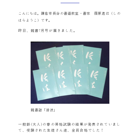
こんにちは。鎌倉市長谷の書道教室・書家 篠原遙己（しの
はらようこ）です。
昨日、競書7月号が届きました。
競書誌「活法」
一般部(大人)の春の昇格試験の結果が発表されていまし
て、受験された生徒さん達、全員合格でした！