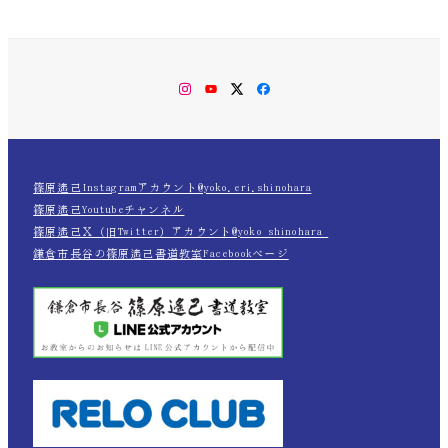
Instagram
YouTube
Twitter
Facebook
篠原遙己Instagramアカウント@yoko.eri.shinohara
篠原遙己Youtubeチャンネル
篠原遙己Ｘ（旧Twitter）アカウント@yoko_shinohara_
鎌倉市長谷の篠原遙己書道教室Facebookページ