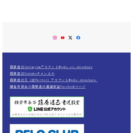
Instagram
YouTube
Twitter
Facebook
篠原遙己Instagramアカウント@yoko.eri.shinohara
篠原遙己Youtubeチャンネル
篠原遙己Ｘ（旧Twitter）アカウント@yoko_shinohara_
鎌倉市長谷の篠原遙己書道教室Facebookページ