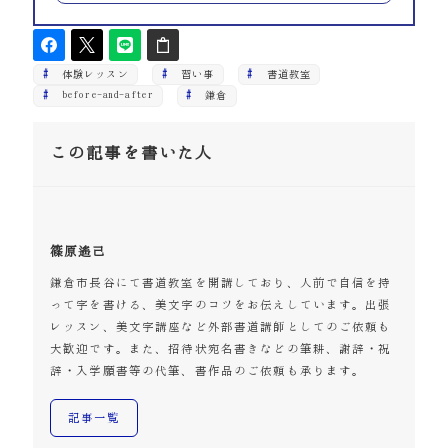
体験レッスン
習い事
書道教室
before-and-after
鎌倉
この記事を書いた人
篠原遙己
鎌倉市長谷にて書道教室を開講しており、人前で自信を持
って字を書ける、美文字のコツをお伝えしています。出張
レッスン、美文字講座など外部書道講師としてのご依頼も
大歓迎です。また、招待状宛名書きなどの筆耕、謝辞・祝
辞・入学願書等の代筆、書作品のご依頼も承ります。
記事一覧