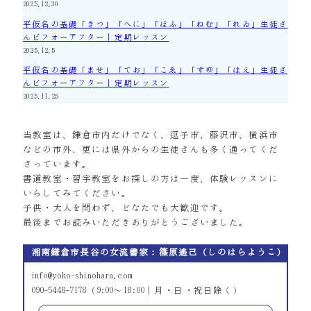
2025.12.30
平仮名の基礎「きつ」「へに」「ほふ」「ねむ」「れゐ」生徒さ
んビフォーアフター｜定期レッスン
2025.12.5
平仮名の基礎「ませ」「てお」「こゑ」「すゆ」「はえ」生徒さ
んビフォーアフター｜定期レッスン
2025.11.25
当教室は、鎌倉市内だけでなく、逗子市、藤沢市、横浜市
などの市外、更には県外からの生徒さんも多く通ってくだ
さっています。
書道教室・習字教室をお探しの方は一度、体験レッスンに
いらしてみてください。
子供・大人を問わず、どなたでも大歓迎です。
最後までお読みいただきありがとうございました。
湘南鎌倉市長谷の女流書家：篠原遙己（しのはらようこ）
info@yoko-shinohara.com
090-5448-7178（9:00～18:00｜月・日・祝日除く）