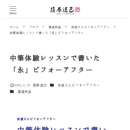
メ
イ
MENU
ン
コ
ホーム
ブログ
書道教室
生徒さんビフォーアフター
ン
中筆体験レッスンで書いた「永」ビフォーアフター
テ
ン
ツ
へ
中筆体験レッスンで書いた
移
動
「永」ビフォーアフター
カテゴリー
2022.2.15
篠原遙己
生徒さんビフォーアフター
投稿日
著
カテゴリー
書道教室
者
生徒さんビフォーアフター