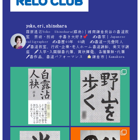
yoko.eri.shinohara
篠原遙己Yoko Shinohara(藤島)｜湘南鎌倉長谷の書道教
室 芸術・技術 手書き大好き
✍
書家｜Japanese
calligrapher ✍
書歴40年 48歳 ✍
書道一元會同人
🖋書道教室、行政･企業･老人ホーム書道講師、美文字講
座 🖋入学･入園願書代筆、賞状揮毫、各種筆耕･代筆
🖊書作品、書道パフォーマンス
鎌倉市｜Kamakura