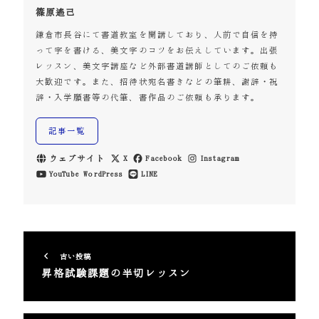
篠原遙己
鎌倉市長谷にて書道教室を開講しており、人前で自信を持
って字を書ける、美文字のコツをお伝えしています。出張
レッスン、美文字講座など外部書道講師としてのご依頼も
大歓迎です。また、招待状宛名書きなどの筆耕、謝辞・祝
辞・入学願書等の代筆、書作品のご依頼も承ります。
記事一覧
ウェブサイト
X
Facebook
Instagram
YouTube
WordPress
LINE
古い投稿
昇格試験課題の半切レッスン