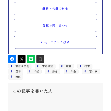
筆耕・代筆の料金
各種お問い合わせ
Googleクチコミ投稿
書道活法會
書道教室
競書
楷書
漢字
半紙
鎌倉
作品
習い事
課題
この記事を書いた人