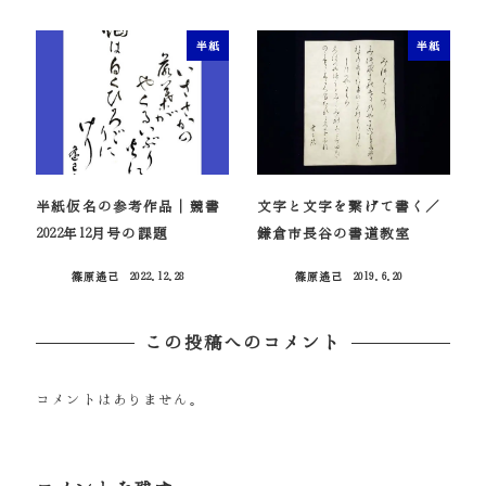
投稿日
半紙
半紙
半紙仮名の参考作品｜競書
文字と文字を繋げて書く／
2022年12月号の課題
鎌倉市長谷の書道教室
篠原遙己
2022.12.28
篠原遙己
2019.6.20
投稿日
投稿日
この投稿へのコメント
コメントはありません。