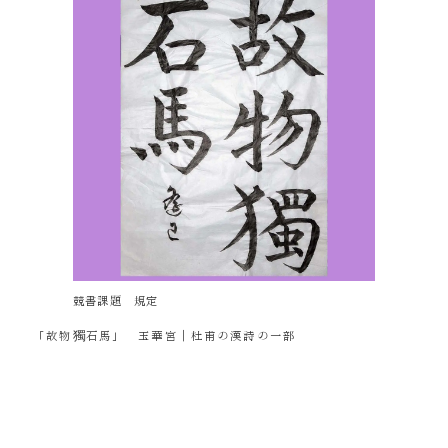
競書課題 規定
「故物獨石馬」 玉華宮｜杜甫の漢詩の一部