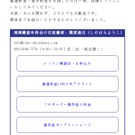
書道教室・習字教室をお探しの方は一度、体験レッスンに
いらしてみてください。
子供・大人を問わず、どなたでも大歓迎です。
最後までお読みいただきありがとうございました。
湘南鎌倉市長谷の女流書家：篠原遙己（しのはらようこ）
info@yoko-shinohara.com
090-5448-7178（9:00～18:00｜月・日・祝日除く）
レッスン開講日・お申込み
書道教室LINE公式アカウント
フルオーダー書作品の料金
書作品オンラインショップ