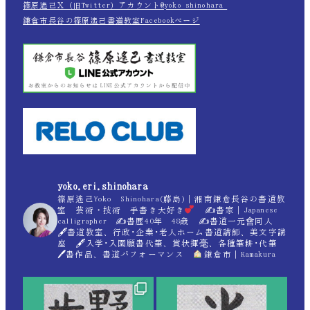
篠原遙己Ｘ（旧Twitter）アカウント@yoko_shinohara_
鎌倉市長谷の篠原遙己書道教室Facebookページ
yoko.eri.shinohara
篠原遙己Yoko Shinohara(藤島)｜湘南鎌倉長谷の書道教
室 芸術・技術 手書き大好き
✍
書家｜Japanese
calligrapher ✍
書歴40年 48歳 ✍
書道一元會同人
🖋書道教室、行政･企業･老人ホーム書道講師、美文字講
座 🖋入学･入園願書代筆、賞状揮毫、各種筆耕･代筆
🖊書作品、書道パフォーマンス
鎌倉市｜Kamakura