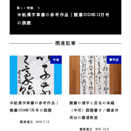
新しい投稿
半紙漢字草書の参考作品｜競書2023年12月号
の課題
関連記事
半紙
書作品
半紙漢字草書の参考作品｜
競書の漢字と仮名の条幅
競書2024年7月号の課題
（半切）課題書き／鎌倉市
長谷の書道教室
篠原遙己
2024.7.12
投稿日
篠原遙己
2019.12.5