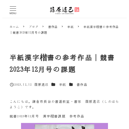
メ
イ
MENU
ン
コ
ホーム
ブログ
書作品
半紙
半紙漢字楷書の参考作品
ン
｜競書2023年12月号の課題
テ
ン
ツ
へ
半紙漢字楷書の参考作品｜競書
移
動
2023年12月号の課題
カテゴリー
カテゴリー
2023.12.12
篠原遙己
半紙
書作品
投稿日
著
者
こんにちは。鎌倉市長谷の書道教室・書家 篠原遙己（しのはら
ようこ）です。
競書2023年12月号 漢字楷書課題 参考作品