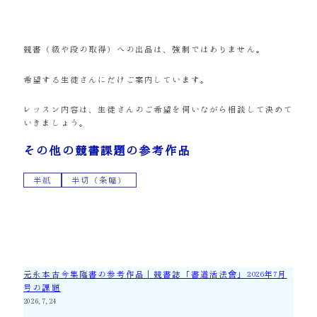
競書（級や段の取得）への出品は、強制ではありません。
希望する生徒さんにだけご案内しています。
レッスン内容は、生徒さんのご希望を伺いながら相談して決めて
いきましょう。
その他の競書課題の参考作品
半紙
半切（条幅）
元永本古今集臨書の参考作品｜競書誌「書道活法會」2026年7月
号の課題
2026.7.24