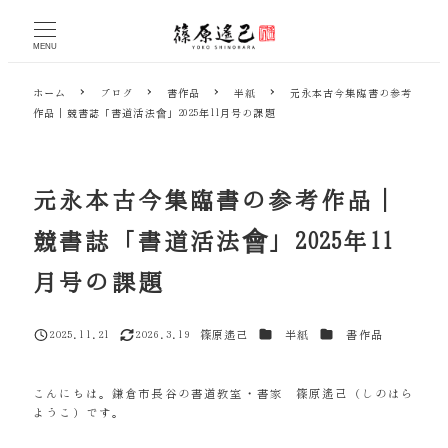
メ
イ
MENU
ン
コ
ホーム
ブログ
書作品
半紙
元永本古今集臨書の参考
ン
作品｜競書誌「書道活法會」2025年11月号の課題
テ
ン
ツ
へ
元永本古今集臨書の参考作品｜
移
動
競書誌「書道活法會」2025年11
月号の課題
カテゴリー
カテゴリー
2025.11.21
2026.3.19
篠原遙己
半紙
書作品
投稿日
更新日
著
者
こんにちは。鎌倉市長谷の書道教室・書家 篠原遙己（しのはら
ようこ）です。