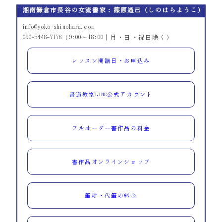
湘南鎌倉市長谷の女流書家：篠原遙己（しのはらようこ）
info@yoko-shinohara.com
090-5448-7178（9:00～18:00｜月・日・祝日除く）
レッスン開講日・お申込み
書道教室LINE公式アカウント
フルオーダー書作品の料金
書作品オンラインショップ
筆耕・代筆の料金