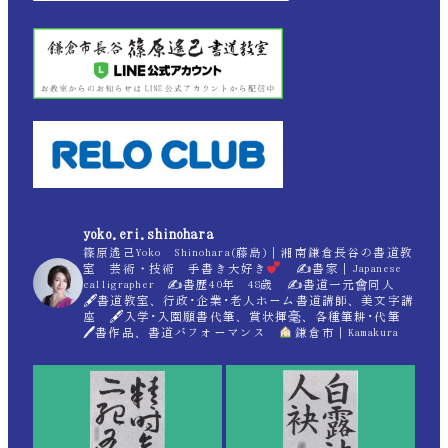
yoko.eri.shinohara
篠原遙己Yoko Shinohara(藤島)｜湘南鎌倉長谷の書道教
室 芸術・技術 手書き大好き
✍
書家｜Japanese
calligrapher ✍
書歴40年 48歳 ✍
書道一元會同人
🖋書道教室、行政･企業･老人ホーム書道講師、美文字講
座 🖋入学･入園願書代筆、賞状揮毫、各種筆耕･代筆
🖊書作品、書道パフォーマンス
鎌倉市｜Kamakura