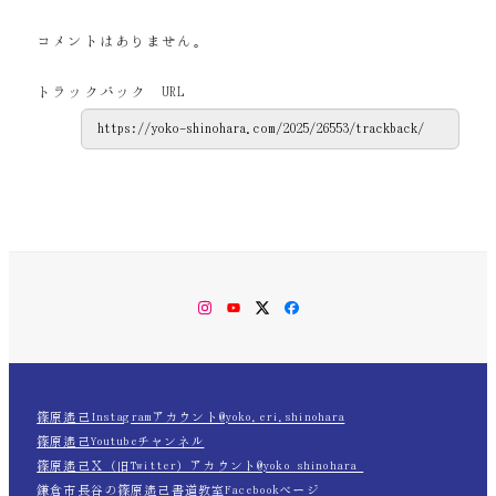
コメントはありません。
トラックバック URL
Instagram
YouTube
Twitter
Facebook
篠原遙己Instagramアカウント@yoko.eri.shinohara
篠原遙己Youtubeチャンネル
篠原遙己Ｘ（旧Twitter）アカウント@yoko_shinohara_
鎌倉市長谷の篠原遙己書道教室Facebookページ