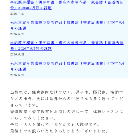
半紙漢字楷書・漢字草書・仮名の参考作品｜競書誌「書道活法
會」2026年7月号の課題
2026.7.20
元永本古今集臨書の参考作品｜競書誌「書道活法會」2026年6月
号の課題
2026.6.25
半紙漢字楷書・漢字草書・仮名の参考作品｜競書誌「書道活法
會」2026年6月号の課題
2026.6.21
元永本古今集臨書の参考作品｜競書誌「書道活法會」2026年5月
号の課題
2026.5.26
当教室は、鎌倉市内だけでなく、逗子市、藤沢市、横浜市
などの市外、更には県外からの生徒さんも多く通ってくだ
さっています。
書道教室・習字教室をお探しの方は一度、体験レッスンに
いらしてみてください。
子供・大人を問わず、どなたでも大歓迎です。
最後までお読みいただきありがとうございました。