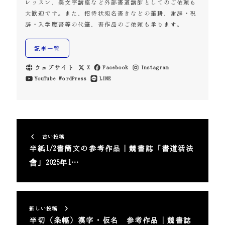
レッスン、美文字講座など外部書道講師としてのご依頼も
大歓迎です。また、招待状宛名書きなどの筆耕、謝辞・祝
辞・入学願書等の代筆、書作品のご依頼も承ります。
記事一覧
ウェブサイト
X
Facebook
Instagram
YouTube
WordPress
LINE
古い投稿
半紙1/2書簡文の参考作品｜競書誌「書道活法
會」2025年1…
新しい投稿
半切（条幅）漢字・仮名 参考作品｜競書誌