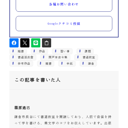
各種お問い合わせ
Googleクチコミ投稿
臨書
作品
習い事
課題
書道活法會
関戸本古今集
書道教室
参考作品
競書
半紙
鎌倉
この記事を書いた人
篠原遙己
鎌倉市長谷にて書道教室を開講しており、人前で自信を持
って字を書ける、美文字のコツをお伝えしています。出張