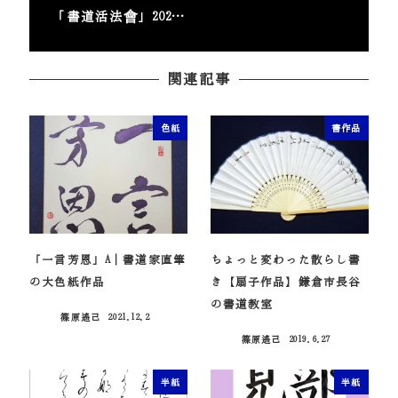
「書道活法會」202…
関連記事
色紙
書作品
「一言芳恩」A｜書道家直筆
ちょっと変わった散らし書
の大色紙作品
き【扇子作品】鎌倉市長谷
の書道教室
篠原遙己
2021.12.2
投稿日
篠原遙己
2019.6.27
投稿日
半紙
半紙