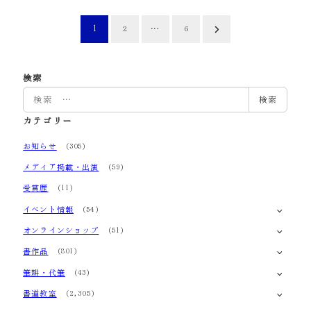
投
1
…
2
6
稿
の
検索
検
検索
ペ
索
カテゴリー
ー
お知らせ
(305)
ジ
メディア掲載・出演
(59)
送
受賞歴
(11)
り
イベント情報
(54)
オンラインショップ
(51)
書作品
(801)
筆耕・代筆
(43)
書道教室
(2,305)