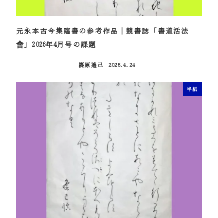
元永本古今集臨書の参考作品｜競書誌「書道活法
會」2026年4月号の課題
篠原遙己
2026.4.24
投稿日
半紙