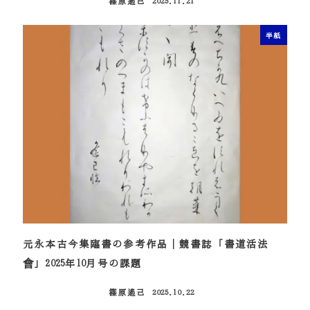
篠原遙己
2025.11.21
投稿日
半紙
元永本古今集臨書の参考作品｜競書誌「書道活法
會」2025年10月号の課題
篠原遙己
2025.10.22
投稿日