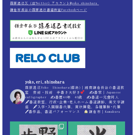
篠原遙己Ｘ（旧Twitter）アカウント@yoko_shinohara_
鎌倉市長谷の篠原遙己書道教室Facebookページ
yoko.eri.shinohara
篠原遙己Yoko Shinohara(藤島)｜湘南鎌倉長谷の書道教
室 芸術・技術 手書き大好き
✍
書家｜Japanese
calligrapher ✍
書歴40年 48歳 ✍
書道一元會同人
🖋書道教室、行政･企業･老人ホーム書道講師、美文字講
座 🖋入学･入園願書代筆、賞状揮毫、各種筆耕･代筆
🖊書作品、書道パフォーマンス
鎌倉市｜Kamakura