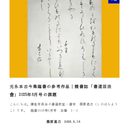
元永本古今集臨書の参考作品｜競書誌「書道活法
會」2025年8月号の課題
こんにちは。鎌倉市長谷の書道教室・書家 篠原遙己（しのはらよう
こ）です。 競書2025年8月号 古筆 […]
篠原遙己
2025.8.16
投稿日