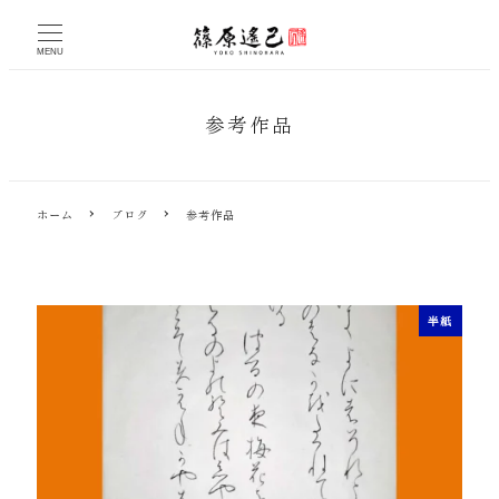
メ
イ
MENU
ン
コ
ン
参考作品
テ
ン
ツ
へ
ホーム
ブログ
参考作品
移
動
半紙