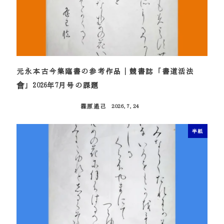
元永本古今集臨書の参考作品｜競書誌「書道活法
會」2026年7月号の課題
篠原遙己
2026.7.24
投稿日
半紙