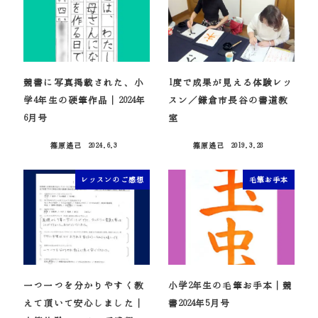
競書に写真掲載された、小
1度で成果が見える体験レッ
学4年生の硬筆作品｜2024年
スン／鎌倉市長谷の書道教
6月号
室
篠原遙己
2024.6.3
篠原遙己
2019.3.28
投稿日
投稿日
レッスンのご感想
毛筆お手本
一つ一つを分かりやすく教
小学2年生の毛筆お手本｜競
えて頂いて安心しました｜
書2024年5月号