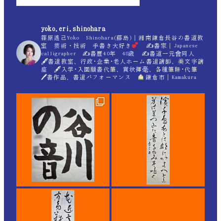
yoko.eri.shinohara
篠原遙己Yoko Shinohara(藤島)｜湘南鎌倉長谷の書道教
室 芸術・技術 手書き大好き
✍
書家｜Japanese
calligrapher ✍
書歴40年 48歳 ✍
書道一元會同人
🖋書道教室、行政･企業･老人ホーム書道講師、美文字講
座 🖋入学･入園願書代筆、賞状揮毫、各種筆耕･代筆
🖊書作品、書道パフォーマンス
鎌倉市｜Kamakura