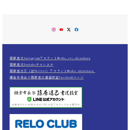
Instagram
YouTube
Twitter
Facebook
篠原遙己Instagramアカウント@yoko.eri.shinohara
篠原遙己Youtubeチャンネル
篠原遙己Ｘ（旧Twitter）アカウント@yoko_shinohara_
鎌倉市長谷の篠原遙己書道教室Facebookページ