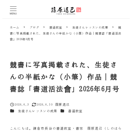
メ
イ
MENU
ン
コ
ホーム
ブログ
書道教室
生徒さんレッスンの成果
競
ン
書に写真掲載された、生徒さんの半紙かな（小筆）作品｜競書誌「書道活法
テ
會」2026年6月号
ン
ツ
へ
移
競書に写真掲載された、生徒さ
動
んの半紙かな（小筆）作品｜競
書誌「書道活法會」2026年6月号
2026.6.3
2026.6.10
篠原遙己
投稿日
更新日
著
カテゴリー
カテゴリー
生徒さんレッスンの成果
書道教室
者
こんにちは。鎌倉市長谷の書道教室・書家 篠原遙己（しのはら