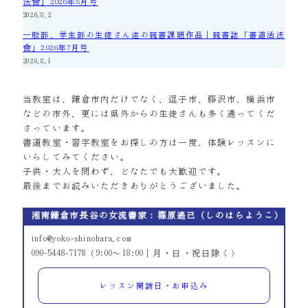
法會」2026年8月号
2026.8.2
一般部、学生部の生徒さん達の競書課題作品｜競書誌「書道活法
會」2026年7月号
2026.8.1
当教室は、鎌倉市内だけでなく、逗子市、藤沢市、横浜市
などの市外、更には県外からの生徒さんも多く通ってくだ
さっています。
書道教室・習字教室をお探しの方は一度、体験レッスンに
いらしてみてください。
子供・大人を問わず、どなたでも大歓迎です。
最後までお読みいただきありがとうございました。
湘南鎌倉市長谷の女流書家：篠原遙己（しのはらようこ）
info@yoko-shinohara.com
090-5448-7178（9:00～18:00｜月・日・祝日除く）
レッスン開講日・お申込み