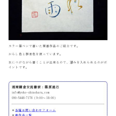
カラー筆ペンで書いた葉書作品のご紹介です。
からし色と群青色を使っています。
水につけながら書くことが出来るので、滲みを入れられるのがポ
イントです。
湘南鎌倉女流書家：篠原遙己
info@yoko-shinohara.com
090-5448-7178（9:00～18:00）
＊
各種お問い合わせフォーム
＊
書作品一覧