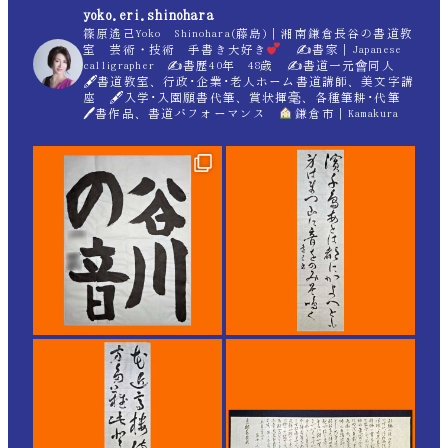
yoko.eri.shinohara
篠原遙己Yoko Shinohara(藤島)｜湘南鎌倉長谷の書道教
室 芸術・技術 手書き大好き
✍
書家｜Japanese
calligrapher ✍
書歴40年 48歳 ✍
書道一元會同人
🖋書道教室、行政･企業･老人ホーム書道講師、美文字講
座 🖋入学･入園願書代筆、賞状揮毫、各種筆耕･代筆
🖊書作品、書道パフォーマンス
鎌倉市｜Kamakura