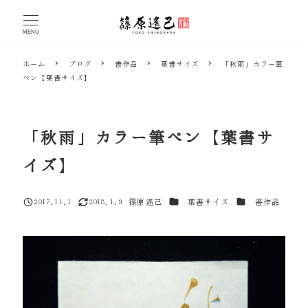
メ
イ
MENU
ン
コ
ホーム
ブログ
書作品
葉書サイズ
「秋雨」カラー筆
ン
ペン【葉書サイズ】
テ
ン
ツ
へ
「秋雨」カラー筆ペン【葉書サ
移
動
イズ】
カテゴリー
カテゴリー
2017.11.1
2018.1.9
篠原遙己
葉書サイズ
書作品
投稿日
更新日
著
者