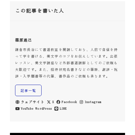
この記事を書いた人
篠原遙己
鎌倉市長谷にて書道教室を開講しており、人前で自信を持
って字を書ける、美文字のコツをお伝えしています。出張
レッスン、美文字講座など外部書道講師としてのご依頼も
大歓迎です。また、招待状宛名書きなどの筆耕、謝辞・祝
辞・入学願書等の代筆、書作品のご依頼も承ります。
記事一覧
ウェブサイト
X
Facebook
Instagram
YouTube
WordPress
LINE