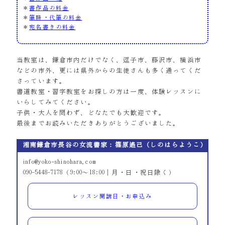
＊
書作品の料金
＊
筆耕・代筆の料金
＊
宛名書きの料金
当教室は、鎌倉市内だけでなく、逗子市、藤沢市、横浜市
などの市外、更には県外からの生徒さんも多く通ってくだ
さっています。
書道教室・習字教室をお探しの方は一度、体験レッスンに
いらしてみてください。
子供・大人を問わず、どなたでも大歓迎です。
最後までお読みいただきありがとうございました。
湘南鎌倉市長谷の女流書家：篠原遙己（しのはらようこ）
info@yoko-shinohara.com
090-5448-7178（9:00～18:00｜月・日・祝日除く）
レッスン開講日・お申込み