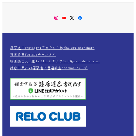
Instagram
YouTube
Twitter
Facebook
篠原遙己Instagramアカウント@yoko.eri.shinohara
篠原遙己Youtubeチャンネル
篠原遙己Ｘ（旧Twitter）アカウント@yoko_shinohara_
鎌倉市長谷の篠原遙己書道教室Facebookページ