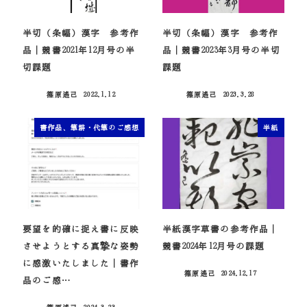
半切（条幅）漢字 参考作
半切（条幅）漢字 参考作
品｜競書2021年12月号の半
品｜競書2023年3月号の半切
切課題
課題
篠原遙己
2022.1.12
篠原遙己
2023.3.28
投稿日
投稿日
書作品、筆耕・代筆のご感想
半紙
要望を的確に捉え書に反映
半紙漢字草書の参考作品｜
させようとする真摯な姿勢
競書2024年12月号の課題
に感激いたしました｜書作
篠原遙己
2024.12.17
投稿日
品のご感…