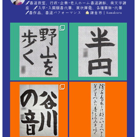
🖋書道教室、行政･企業･老人ホーム書道講師、美文字講
座 🖋入学･入園願書代筆、賞状揮毫、各種筆耕･代筆
🖊書作品、書道パフォーマンス
鎌倉市｜Kamakura