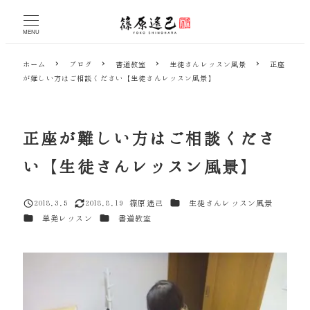
メ
イ
MENU
ン
コ
ホーム
ブログ
書道教室
生徒さんレッスン風景
正座
ン
が難しい方はご相談ください【生徒さんレッスン風景】
テ
ン
ツ
へ
正座が難しい方はご相談くださ
移
動
い【生徒さんレッスン風景】
カテゴリー
2018.3.5
2018.8.19
篠原遙己
生徒さんレッスン風景
投稿日
更新日
著
カテゴリー
カテゴリー
単発レッスン
書道教室
者