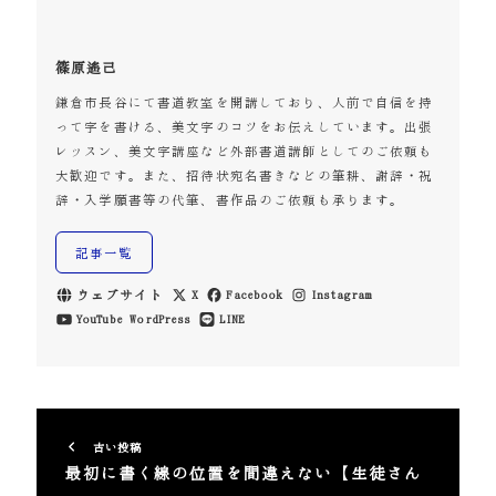
篠原遙己
鎌倉市長谷にて書道教室を開講しており、人前で自信を持
って字を書ける、美文字のコツをお伝えしています。出張
レッスン、美文字講座など外部書道講師としてのご依頼も
大歓迎です。また、招待状宛名書きなどの筆耕、謝辞・祝
辞・入学願書等の代筆、書作品のご依頼も承ります。
記事一覧
ウェブサイト
X
Facebook
Instagram
YouTube
WordPress
LINE
古い投稿
最初に書く線の位置を間違えない【生徒さん