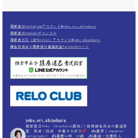
篠原遙己Instagramアカウント@yoko.eri.shinohara
篠原遙己Youtubeチャンネル
篠原遙己Ｘ（旧Twitter）アカウント@yoko_shinohara_
鎌倉市長谷の篠原遙己書道教室Facebookページ
yoko.eri.shinohara
篠原遙己Yoko Shinohara(藤島)｜湘南鎌倉長谷の書道教
室 芸術・技術 手書き大好き
✍
書家｜Japanese
calligrapher ✍
書歴40年 48歳 ✍
書道一元會同人