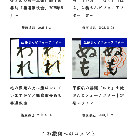
徒さんの漢字草書作品｜競
ら」「いろ」「なく」「ほ
書誌「書道活法會」2025年5
ふ」生徒さんビフォーアフ
月…
ター｜定…
篠原遙己
2025.5.2
篠原遙己
2025.10.16
投稿日
投稿日
生徒さんビフォーアフター
生徒さんビフォーアフター
毛の根元の方に墨はついて
平仮名の基礎「ぬも」生徒
いますか？／鎌倉市長谷の
さんビフォーアフター｜定
書道教室
期レッスン
篠原遙己
2019.5.14
篠原遙己
2024.11.20
投稿日
投稿日
この投稿へのコメント