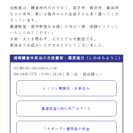
当教室は、鎌倉市内だけでなく、逗子市、藤沢市、横浜市
などの市外、更には県外からの生徒さんも多く通ってくだ
さっています。
書道教室・習字教室をお探しの方は一度、体験レッスンに
いらしてみてください。
子供・大人を問わず、どなたでも大歓迎です。
最後までお読みいただきありがとうございました。
湘南鎌倉市長谷の女流書家：篠原遙己（しのはらようこ）
info@yoko-shinohara.com
090-5448-7178（9:00～18:00｜月・日・祝日除く）
レッスン開講日・お申込み
書道教室LINE公式アカウント
フルオーダー書作品の料金