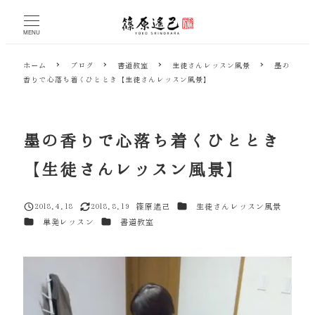
メ
イ
MENU
ン
コ
ホーム
ブログ
書道教室
生徒さんレッスン風景
墨の
ン
香りで心落ち着くひととき【生徒さんレッスン風景】
テ
ン
ツ
へ
墨の香りで心落ち着くひととき
移
動
【生徒さんレッスン風景】
カテゴリー
2018.4.18
2018.8.19
篠原遙己
生徒さんレッスン風景
投稿日
更新日
著
カテゴリー
カテゴリー
単発レッスン
書道教室
者