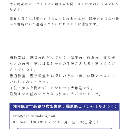
今の時期だと、ウグイスの鳴き声も聞こえる中でのレッスンにな
ります。
鎌倉と言う土地柄もあるのかもしれませんが、観光客も来ない静
かな場所なので書道をやるにはピッタリな環境です。
当教室は、鎌倉市内だけでなく、逗子市、藤沢市、横浜市
などの市外、更には県外からの生徒さんも多く通ってくだ
さっています。
書道教室・習字教室をお探しの方は一度、体験レッスンに
いらしてみてください。
子供・大人を問わず、どなたでも大歓迎です。
最後までお読みいただきありがとうございました。
湘南鎌倉市長谷の女流書家：篠原遙己（しのはらようこ）
info@yoko-shinohara.com
090-5448-7178（9:00～18:00｜月・日・祝日除く）