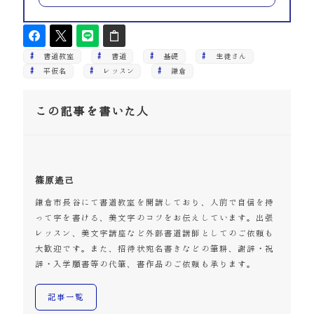
書道教室
書道
基礎
生徒さん
平仮名
レッスン
鎌倉
この記事を書いた人
篠原遙己
鎌倉市長谷にて書道教室を開講しており、人前で自信を持
って字を書ける、美文字のコツをお伝えしています。出張
レッスン、美文字講座など外部書道講師としてのご依頼も
大歓迎です。また、招待状宛名書きなどの筆耕、謝辞・祝
辞・入学願書等の代筆、書作品のご依頼も承ります。
記事一覧