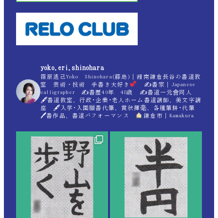
yoko.eri.shinohara
篠原遙己Yoko Shinohara(藤島)｜湘南鎌倉長谷の書道教
室 芸術・技術 手書き大好き
✍
書家｜Japanese
calligrapher ✍
書歴40年 48歳 ✍
書道一元會同人
🖋書道教室、行政･企業･老人ホーム書道講師、美文字講
座 🖋入学･入園願書代筆、賞状揮毫、各種筆耕･代筆
🖊書作品、書道パフォーマンス
鎌倉市｜Kamakura