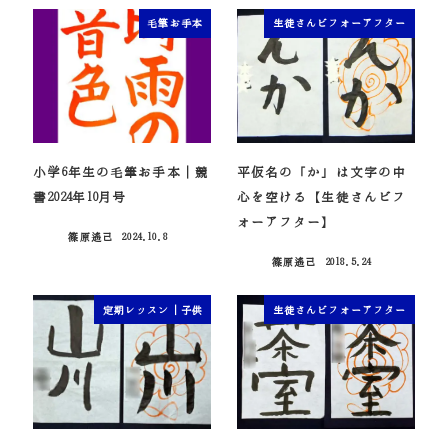
毛筆お手本
生徒さんビフォーアフター
小学6年生の毛筆お手本｜競
平仮名の「か」は文字の中
書2024年10月号
心を空ける【生徒さんビフ
ォーアフター】
篠原遙己
2024.10.8
投稿日
篠原遙己
2018.5.24
投稿日
定期レッスン｜子供
生徒さんビフォーアフター