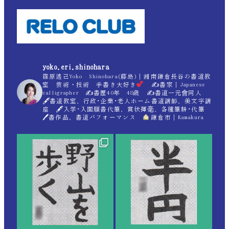
yoko.eri.shinohara
篠原遙己Yoko Shinohara(藤島)｜湘南鎌倉長谷の書道教
室 芸術・技術 手書き大好き
✍
書家｜Japanese
calligrapher ✍
書歴40年 48歳 ✍
書道一元會同人
🖋書道教室、行政･企業･老人ホーム書道講師、美文字講
座 🖋入学･入園願書代筆、賞状揮毫、各種筆耕･代筆
🖊書作品、書道パフォーマンス
鎌倉市｜Kamakura