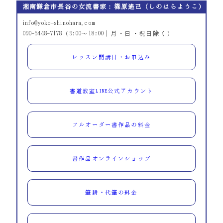
湘南鎌倉市長谷の女流書家：篠原遙己（しのはらようこ）
info@yoko-shinohara.com
090-5448-7178（9:00～18:00｜月・日・祝日除く）
レッスン開講日・お申込み
書道教室LINE公式アカウント
フルオーダー書作品の料金
書作品オンラインショップ
筆耕・代筆の料金