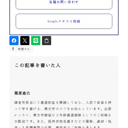
各種お問い合わせ
Googleクチコミ投稿
生徒さん
この記事を書いた人
篠原遙己
鎌倉市長谷にて書道教室を開講しており、人前で自信を持
って字を書ける、美文字のコツをお伝えしています。出張
レッスン、美文字講座など外部書道講師としてのご依頼も
大歓迎です。また、招待状宛名書きなどの筆耕、謝辞・祝
辞・入学願書等の代筆、書作品のご依頼も承ります。