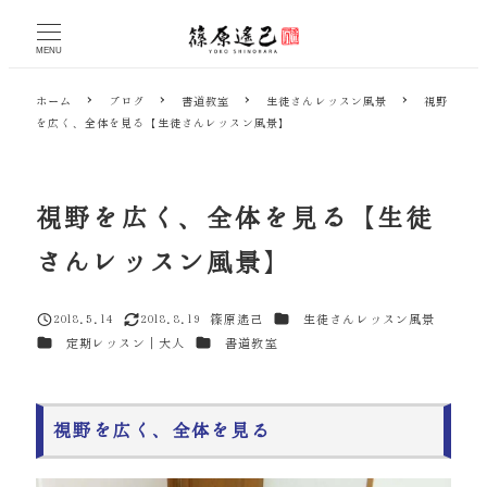
メ
イ
MENU
ン
コ
ホーム
ブログ
書道教室
生徒さんレッスン風景
視野
ン
を広く、全体を見る【生徒さんレッスン風景】
テ
ン
ツ
へ
視野を広く、全体を見る【生徒
移
動
さんレッスン風景】
カテゴリー
2018.5.14
2018.8.19
篠原遙己
生徒さんレッスン風景
投稿日
更新日
著
カテゴリー
カテゴリー
定期レッスン｜大人
書道教室
者
視野を広く、全体を見る