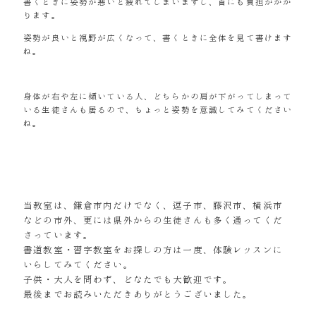
書くときに姿勢が悪いと疲れてしまいますし、首にも負担がかか
ります。
姿勢が良いと視野が広くなって、書くときに全体を見て書けます
ね。
身体が右や左に傾いている人、どちらかの肩が下がってしまって
いる生徒さんも居るので、ちょっと姿勢を意識してみてください
ね。
当教室は、鎌倉市内だけでなく、逗子市、藤沢市、横浜市
などの市外、更には県外からの生徒さんも多く通ってくだ
さっています。
書道教室・習字教室をお探しの方は一度、体験レッスンに
いらしてみてください。
子供・大人を問わず、どなたでも大歓迎です。
最後までお読みいただきありがとうございました。