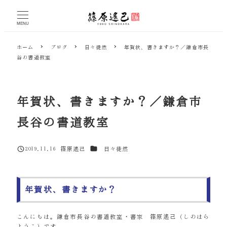
メ
イ
MENU
ン
コ
ホーム
ブログ
日々徒然
年賀状、書きますか？／鎌倉市長
ン
谷の書道教室
テ
ン
ツ
へ
年賀状、書きますか？／鎌倉市
移
動
長谷の書道教室
カテゴリー
2019.11.16
篠原遙己
日々徒然
投稿日
著
者
年賀状、書きますか？
こんにちは。鎌倉市長谷の書道教室・書家 篠原遙己（しのはら
ようこ）です。