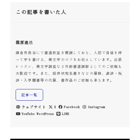
この記事を書いた人
篠原遙己
鎌倉市長谷にて書道教室を開講しており、人前で自信を持
って字を書ける、美文字のコツをお伝えしています。出張
レッスン、美文字講座など外部書道講師としてのご依頼も
大歓迎です。また、招待状宛名書きなどの筆耕、謝辞・祝
辞・入学願書等の代筆、書作品のご依頼も承ります。
記事一覧
ウェブサイト
X
Facebook
Instagram
YouTube
WordPress
LINE