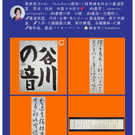
篠原遙己Yoko Shinohara(藤島)｜湘南鎌倉長谷の書道教
室 芸術・技術 手書き大好き
✍
書家｜Japanese
calligrapher ✍
書歴40年 48歳 ✍
書道一元會同人
🖋書道教室、行政･企業･老人ホーム書道講師、美文字講
座 🖋入学･入園願書代筆、賞状揮毫、各種筆耕･代筆
🖊書作品、書道パフォーマンス
鎌倉市｜Kamakura