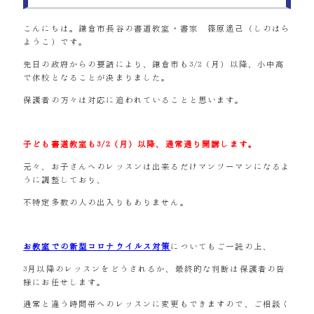
こんにちは。鎌倉市長谷の書道教室・書家 篠原遙己（しのはら
ようこ）です。
先日の政府からの要請により、鎌倉市も3/2（月）以降、小中高
で休校となることが決まりました。
保護者の方々は対応に追われていることと思います。
子ども書道教室も3/2（月）以降、通常通り開講します。
元々、お子さんへのレッスンは出来るだけマンツーマンになるよ
うに調整しており、
不特定多数の人の出入りもありません。
お教室での新型コロナウイルス対策
についてもご一読の上、
3月以降のレッスンをどうされるか、最終的な判断は保護者の皆
様にお任せします。
通常と違う時間帯へのレッスンに変更もできますので、ご相談く