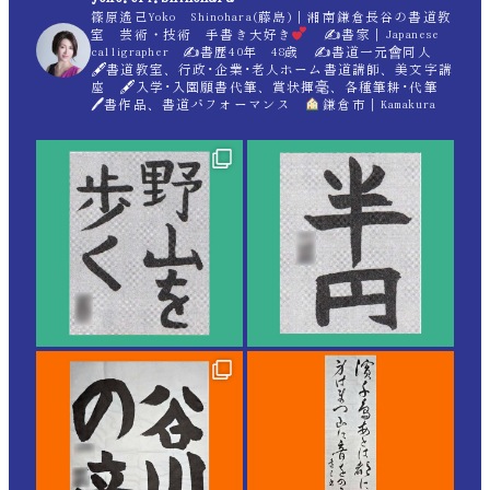
篠原遙己Yoko Shinohara(藤島)｜湘南鎌倉長谷の書道教
室 芸術・技術 手書き大好き
✍
書家｜Japanese
calligrapher ✍
書歴40年 48歳 ✍
書道一元會同人
🖋書道教室、行政･企業･老人ホーム書道講師、美文字講
座 🖋入学･入園願書代筆、賞状揮毫、各種筆耕･代筆
🖊書作品、書道パフォーマンス
鎌倉市｜Kamakura