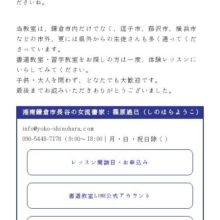
ださいね。
当教室は、鎌倉市内だけでなく、逗子市、藤沢市、横浜市
などの市外、更には県外からの生徒さんも多く通ってくだ
さっています。
書道教室・習字教室をお探しの方は一度、体験レッスンに
いらしてみてください。
子供・大人を問わず、どなたでも大歓迎です。
最後までお読みいただきありがとうございました。
湘南鎌倉市長谷の女流書家：篠原遙己（しのはらようこ）
info@yoko-shinohara.com
090-5448-7178（9:00～18:00｜月・日・祝日除く）
レッスン開講日・お申込み
書道教室LINE公式アカウント