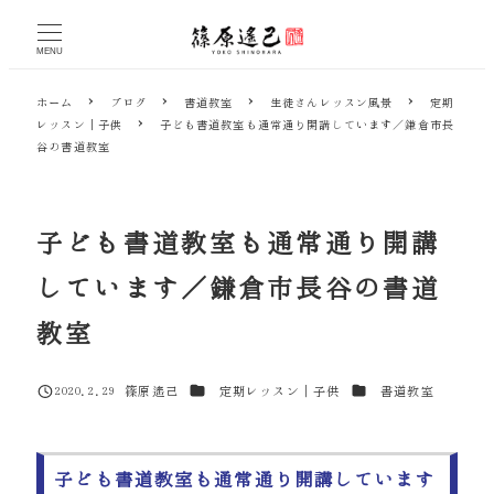
メ
イ
MENU
ン
コ
ホーム
ブログ
書道教室
生徒さんレッスン風景
定期
ン
レッスン｜子供
子ども書道教室も通常通り開講しています／鎌倉市長
テ
谷の書道教室
ン
ツ
へ
移
子ども書道教室も通常通り開講
動
しています／鎌倉市長谷の書道
教室
カテゴリー
カテゴリー
2020.2.29
篠原遙己
定期レッスン｜子供
書道教室
投稿日
著
者
子ども書道教室も通常通り開講しています