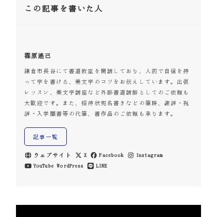
この記事を書いた人
篠原遙己
鎌倉市長谷にて書道教室を開講しており、人前で自信を持
って字を書ける、美文字のコツをお伝えしています。出張
レッスン、美文字講座など外部書道講師としてのご依頼も
大歓迎です。また、招待状宛名書きなどの筆耕、謝辞・祝
辞・入学願書等の代筆、書作品のご依頼も承ります。
記事一覧
ウェブサイト
X
Facebook
Instagram
YouTube
WordPress
LINE