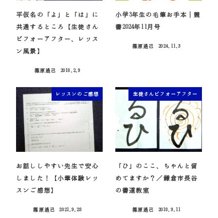
平仮名の「よ」と「は」に
小学3年生の毛筆お手本｜競
共通するところ【生徒さん
書2024年11月号
ビフォーアフター、レッス
篠原遙己
2024.11.3
投稿日
ン風景】
篠原遙己
2018.2.9
投稿日
レッスンのご感想
生徒さんビフォーアフター
お話ししやすい先生で安心
「ひ」のここ、ちゃんと留
しました！【小筆体験レッ
めてますか？／鎌倉市長谷
スンご感想】
の書道教室
篠原遙己
2021.9.28
篠原遙己
2018.9.11
投稿日
投稿日