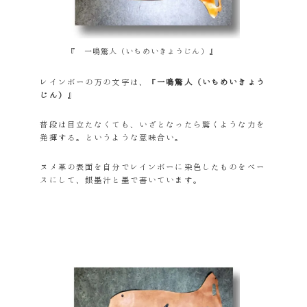
『 一鳴驚人（いちめいきょうじん）』
レインボーの方の文字は、『
一鳴驚人（いちめいきょう
じん）
』
普段は目立たなくても、いざとなったら驚くような力を
発揮する。というような意味合い。
ヌメ革の表面を自分でレインボーに染色したものをベー
スにして、銀墨汁と墨で書いています。