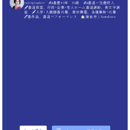
calligrapher ✍
書歴40年 48歳 ✍
書道一元會同人
🖋書道教室、行政･企業･老人ホーム書道講師、美文字講
座 🖋入学･入園願書代筆、賞状揮毫、各種筆耕･代筆
🖊書作品、書道パフォーマンス
鎌倉市｜Kamakura