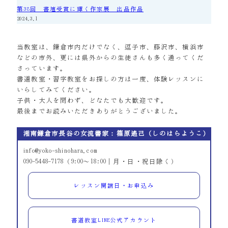
第38回 書壇受賞に輝く作家展 出品作品
2024.3.1
当教室は、鎌倉市内だけでなく、逗子市、藤沢市、横浜市
などの市外、更には県外からの生徒さんも多く通ってくだ
さっています。
書道教室・習字教室をお探しの方は一度、体験レッスンに
いらしてみてください。
子供・大人を問わず、どなたでも大歓迎です。
最後までお読みいただきありがとうございました。
湘南鎌倉市長谷の女流書家：篠原遙己（しのはらようこ）
info@yoko-shinohara.com
090-5448-7178（9:00～18:00｜月・日・祝日除く）
レッスン開講日・お申込み
書道教室LINE公式アカウント