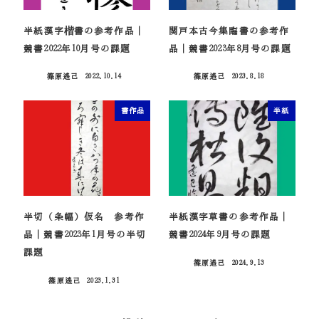
半紙漢字楷書の参考作品｜
関戸本古今集臨書の参考作
競書2022年10月号の課題
品｜競書2023年8月号の課題
篠原遙己
2022.10.14
篠原遙己
2023.8.18
投稿日
投稿日
書作品
半紙
半切（条幅）仮名 参考作
半紙漢字草書の参考作品｜
品｜競書2023年1月号の半切
競書2024年9月号の課題
課題
篠原遙己
2024.9.13
投稿日
篠原遙己
2023.1.31
投稿日