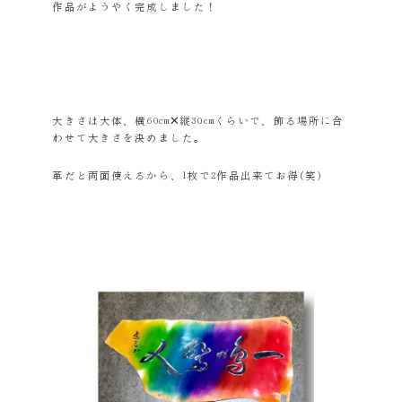
作品がようやく完成しました！
大きさは大体、横60cm✕縦30cmくらいで、飾る場所に合
わせて大きさを決めました。
革だと両面使えるから、1枚で2作品出来てお得(笑)