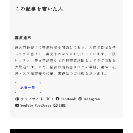
この記事を書いた人
篠原遙己
鎌倉市長谷にて書道教室を開講しており、人前で自信を持
って字を書ける、美文字のコツをお伝えしています。出張
レッスン、美文字講座など外部書道講師としてのご依頼も
大歓迎です。また、招待状宛名書きなどの筆耕、謝辞・祝
辞・入学願書等の代筆、書作品のご依頼も承ります。
記事一覧
ウェブサイト
X
Facebook
Instagram
YouTube
WordPress
LINE