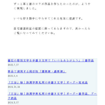
ずっと革と書のコラボ作品を作りたかったのが、ようや
く実現しました。
いつも好き勝手にやらせてくれる先生に感謝です。
自宅書道教室の壁面に飾ってありますので、良かったら
ご覧になってみてくださいね。
墓石の彫刻文字を手書き文字で「いつもありがとう」｜書作品
2025.7.17
茶会で使用する掲示物「薄茶席・濃茶席」
2025.3.4
「三谷」様｜鉄漢字表札用の手書き文字｜オーダー完成品
2024.10.24
「三谷」様｜鉄漢字表札用の手書き文字｜オーダー書作品、デー
タ納品
2024.5.17