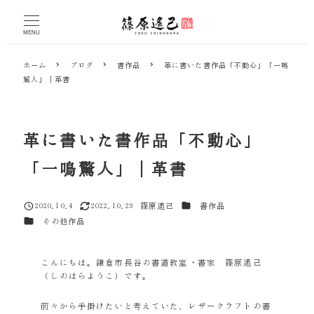
メ
イ
MENU
ン
コ
ホーム
ブログ
書作品
革に書いた書作品「不動心」「一鳴
ン
驚人」｜革書
テ
ン
ツ
へ
革に書いた書作品「不動心」
移
動
「一鳴驚人」｜革書
カテゴリー
2020.10.4
2022.10.29
篠原遙己
書作品
投稿日
更新日
著
カテゴリー
その他作品
者
こんにちは。鎌倉市長谷の書道教室・書家 篠原遙己
（しのはらようこ）です。
前々から手掛けたいと考えていた、レザークラフトの書