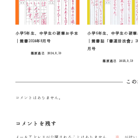
小学5年生、中学生の硬筆お手本
小学6年生、中学生の硬筆
｜競書2024年8月号
｜競書誌「書道活法會」20
月号
篠原遙己
2024.8.10
投稿日
篠原遙己
2025.3.13
投稿日
この
コメントはありません。
コメントを残す
メールアドレスが公開されることはありません。
※
が付い