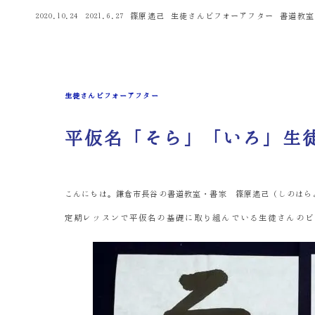
カテゴリー
カテゴリ
2020.10.24
2021.6.27
篠原遙己
生徒さんビフォーアフター
書道教室
投稿日
更新日
著
者
生徒さんビフォーアフター
平仮名「そら」「いろ」生
こんにちは。鎌倉市長谷の書道教室・書家 篠原遙己（しのはら
定期レッスンで平仮名の基礎に取り組んでいる生徒さんのビ