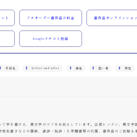
ウント
フルオーダー書作品の料金
書作品オンラインショ
Googleクチコミ投稿
平仮名
before-and-after
鎌倉
習い事
男性
って字を書ける、美文字のコツをお伝えしています。出張レッスン、美文字
状宛名書きなどの筆耕、謝辞・祝辞・入学願書等の代筆、書作品のご依頼も