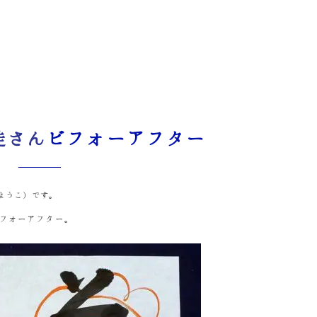
ー
徒さん
ビフォーアフター
ようこ）です。
フォーアフター。