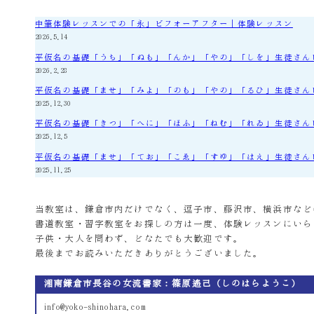
中筆体験レッスンでの「永」ビフォーアフター｜体験レッスン
2026.5.14
平仮名の基礎「うち」「ぬも」「んか」「やの」「しを」生徒さん
2026.2.28
平仮名の基礎「ませ」「みよ」「のも」「やの」「るひ」生徒さん
2025.12.30
平仮名の基礎「きつ」「へに」「ほふ」「ねむ」「れゐ」生徒さん
2025.12.5
平仮名の基礎「ませ」「てお」「こゑ」「すゆ」「はえ」生徒さん
2025.11.25
当教室は、鎌倉市内だけでなく、逗子市、藤沢市、横浜市など
書道教室・習字教室をお探しの方は一度、体験レッスンにいら
子供・大人を問わず、どなたでも大歓迎です。
最後までお読みいただきありがとうございました。
湘南鎌倉市長谷の女流書家：篠原遙己（しのはらようこ）
info@yoko-shinohara.com