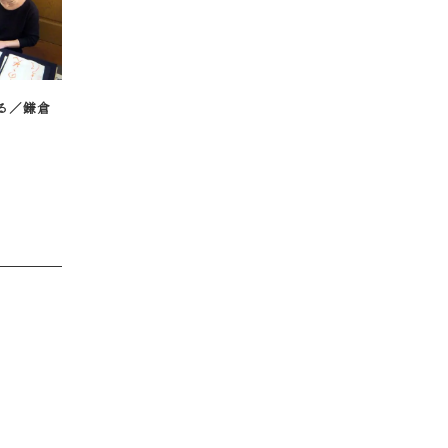
る／鎌倉
3