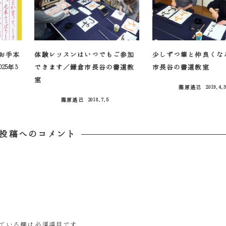
お手本
体験レッスンはいつでもご参加
少しずつ筆と仲良くな
25年3
できます／鎌倉市長谷の書道教
市長谷の書道教室
室
篠原遙己
2019.4.
投稿日
篠原遙己
2018.7.5
投稿日
投稿へのコメント
ている欄は必須項目です