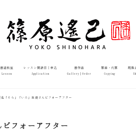
書道教室
レッスン開講日｜申込
書作品
筆耕・代筆
既製
Lesson
Application
Gallery｜Order
Copying
S
仮名「そら」「いろ」生徒さんビフォーアフター
んビフォーアフター