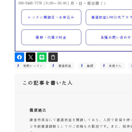
090-5448-7178（9:00～18:00｜月・日・祝日除く）
レッスン開講日・お申込み
書道教室LINE公式アカ
筆耕・代筆の料金
各種お問い合わせ
定期レッスン
書道教室
基礎
生徒さん
この記事を書いた人
篠原遙己
鎌倉市長谷にて書道教室を開講しており、人前で自信を持
ど外部書道講師としてのご依頼も大歓迎です。また、招待