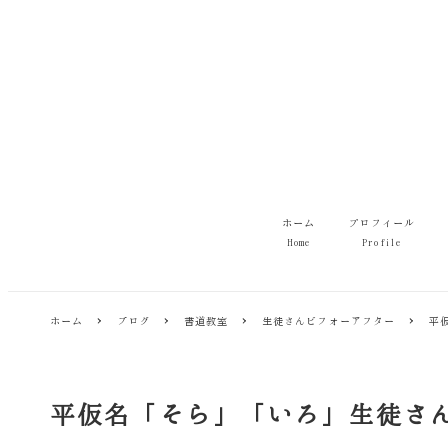
メ
イ
ン
コ
ン
テ
ン
ツ
へ
移
ホーム
プロフィール
動
Home
Profile
ホーム
ブログ
書道教室
生徒さんビフォーアフター
平
平仮名「そら」「いろ」生徒さ