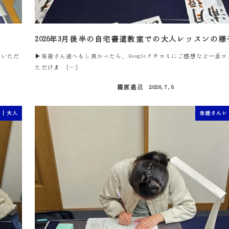
2026年3月後半の自宅書道教室での大人レッスンの様
をいただ
▶生徒さん達へもし良かったら、Googleクチコミにご感想など一言
ただけま […]
篠原遙己
2026.7.8
投稿日
ン｜大人
生徒さんレ