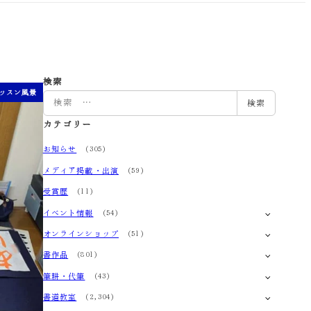
検索
ッスン風景
検
検索
索
カテゴリー
お知らせ
(305)
メディア掲載・出演
(59)
受賞歴
(11)
イベント情報
(54)
オンラインショップ
(51)
書作品
(801)
筆耕・代筆
(43)
書道教室
(2,304)