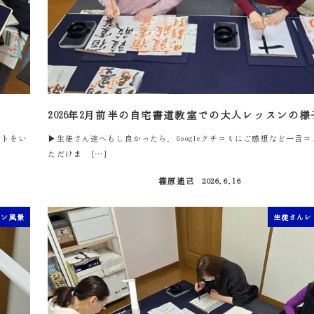
2026年2月前半の自宅書道教室での大人レッスンの様
ントをい
▶生徒さん達へもし良かったら、Googleクチコミにご感想など一言
ただけま […]
篠原遙己
2026.6.16
投稿日
スン風景
生徒さんレ