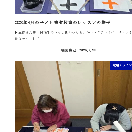
2026年4月の子ども書道教室のレッスンの様子
▶生徒さん達・保護者のへもし良かったら、Googleクチコミにコメント
けません […]
篠原遙己
2026.7.29
投稿日
定期レッス