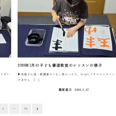
2026年1月の子ども書道教室のレッスンの様子
ントをい
▶生徒さん達・保護者のへもし良かったら、Googleクチコミにコメ
けません […]
篠原遙己
2026.3.27
投稿日
…
2
54