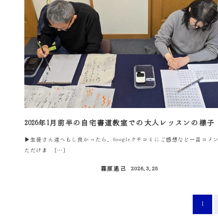
2026年1月前半の自宅書道教室での大人レッスンの様子
▶生徒さん達へもし良かったら、Googleクチコミにご感想など一言コメ
ただけま […]
篠原遙己
2026.3.28
投稿日
投
1