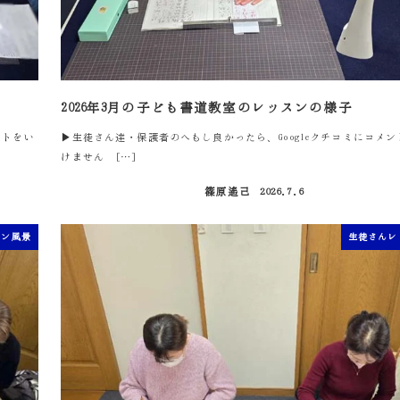
2026年3月の子ども書道教室のレッスンの様子
ントをい
▶生徒さん達・保護者のへもし良かったら、Googleクチコミにコメ
けません […]
篠原遙己
2026.7.6
投稿日
スン風景
生徒さんレ