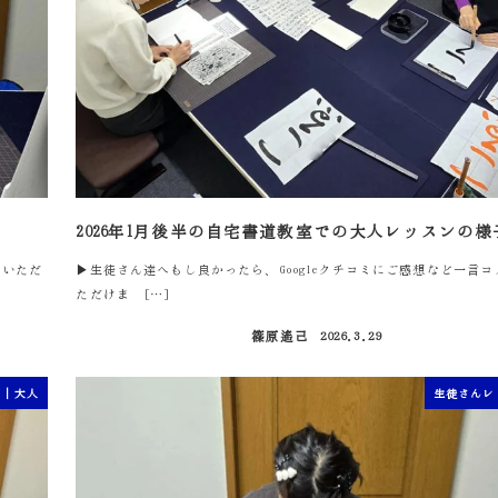
2026年1月後半の自宅書道教室での大人レッスンの様
をいただ
▶生徒さん達へもし良かったら、Googleクチコミにご感想など一言
ただけま […]
篠原遙己
2026.3.29
投稿日
ン｜大人
生徒さんレ