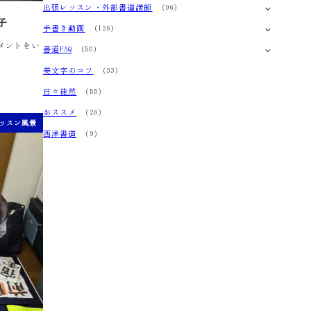
出張レッスン・外部書道講師
(96)
子
手書き動画
(126)
コメントをい
書道FAQ
(58)
美文字のコツ
(33)
日々徒然
(55)
おススメ
(26)
ッスン風景
西洋書道
(9)