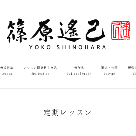
書道教室
レッスン開講日｜申込
書作品
筆耕・代筆
既製
Lesson
Application
Gallery｜Order
Copying
S
定期レッスン