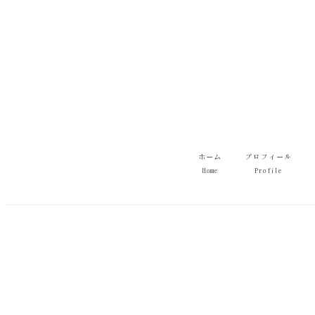
メ
イ
ン
コ
ン
テ
ン
ツ
へ
移
ホーム
プロフィール
動
Home
Profile