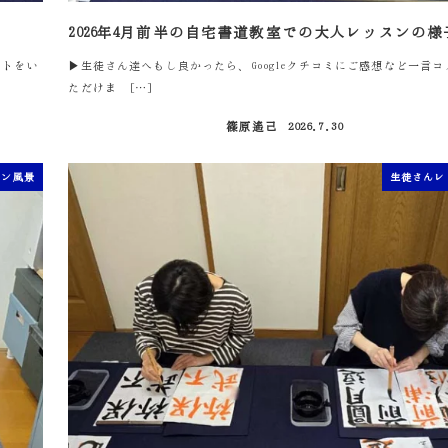
2026年4月前半の自宅書道教室での大人レッスンの様
ントをい
▶生徒さん達へもし良かったら、Googleクチコミにご感想など一言
ただけま […]
篠原遙己
2026.7.30
投稿日
スン風景
生徒さんレ