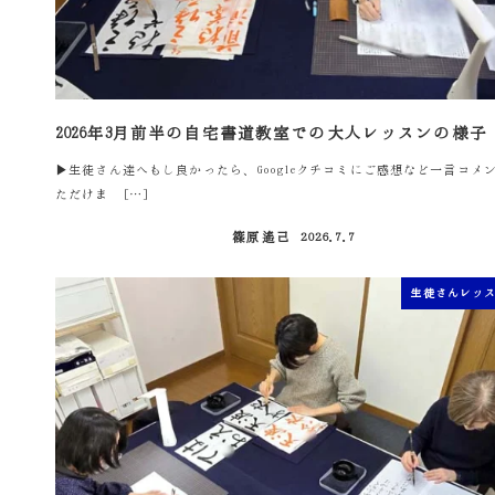
2026年3月前半の自宅書道教室での大人レッスンの様子
▶生徒さん達へもし良かったら、Googleクチコミにご感想など一言コメ
ただけま […]
篠原遙己
2026.7.7
投稿日
生徒さんレッ