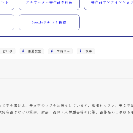
ウント
フルオーダー書作品の料金
書作品オンラインショ
Googleクチコミ投稿
習い事
書道教室
生徒さん
漢字
って字を書ける、美文字のコツをお伝えしています。出張レッスン、美文字
状宛名書きなどの筆耕、謝辞・祝辞・入学願書等の代筆、書作品のご依頼も