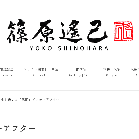
書道教室
レッスン開講日｜申込
書作品
筆耕・代筆
既製
Lesson
Application
Gallery｜Order
Copying
S
学生が書いた「風雨」ビフォーアフター
ーアフター