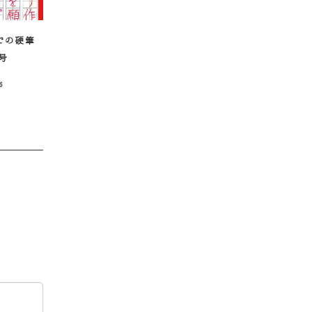
での硬筆
月号
6