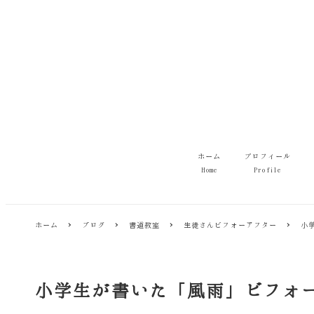
メ
イ
ン
コ
ン
テ
ン
ツ
へ
移
ホーム
プロフィール
動
Home
Profile
ホーム
ブログ
書道教室
生徒さんビフォーアフター
小
小学生が書いた「風雨」ビフォ