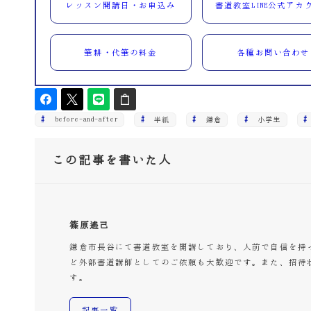
レッスン開講日・お申込み
書道教室LINE公式アカ
筆耕・代筆の料金
各種お問い合わせ
before-and-after
半紙
鎌倉
小学生
この記事を書いた人
篠原遙己
鎌倉市長谷にて書道教室を開講しており、人前で自信を持
ど外部書道講師としてのご依頼も大歓迎です。また、招待
す。
記事一覧