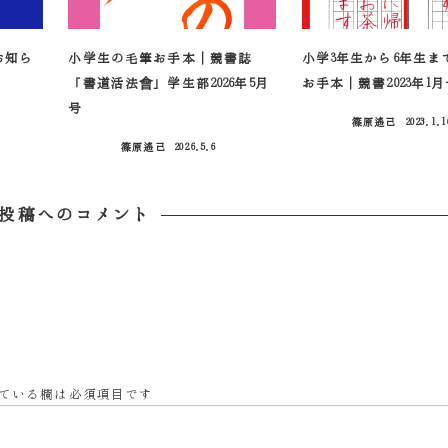
お知ら
小学生の毛筆お手本｜競書誌
小学3年生から6年生ま
「書道活法會」学生部2026年5月
お手本｜競書2023年1
号
篠原遙己
2023.1.1
投稿日
篠原遙己
2026.5.6
投稿日
投稿へのコメント
ている欄は必須項目です