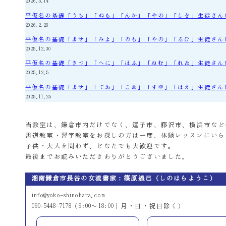
2026.5.14
平仮名の基礎「うち」「ぬも」「んか」「やの」「しを」生徒さん
2026.2.28
平仮名の基礎「ませ」「みよ」「のも」「やの」「るひ」生徒さん
2025.12.30
平仮名の基礎「きつ」「へに」「ほふ」「ねむ」「れゐ」生徒さん
2025.12.5
平仮名の基礎「ませ」「てお」「こゑ」「すゆ」「はえ」生徒さん
2025.11.25
当教室は、鎌倉市内だけでなく、逗子市、藤沢市、横浜市など
書道教室・習字教室をお探しの方は一度、体験レッスンにいら
子供・大人を問わず、どなたでも大歓迎です。
最後までお読みいただきありがとうございました。
湘南鎌倉市長谷の女流書家：篠原遙己（しのはらようこ）
info@yoko-shinohara.com
090-5448-7178（9:00～18:00｜月・日・祝日除く）