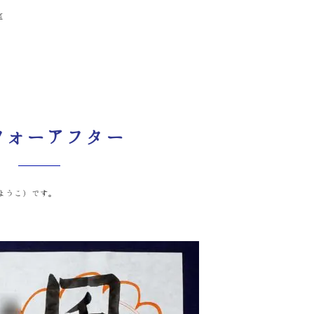
室
フォーアフター
ようこ）です。