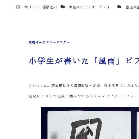
カテゴリー
カテゴリー
2020.12.26
篠原遙己
生徒さんビフォーアフター
書道教
投稿日
著
者
生徒さんビフォーアフター
小学生が書いた「風雨」ビ
こんにちは。鎌倉市長谷の書道教室・書家 篠原遙己（しのはら
定期レッスンで毛筆に励んでいるＳくんのビフォーアフター