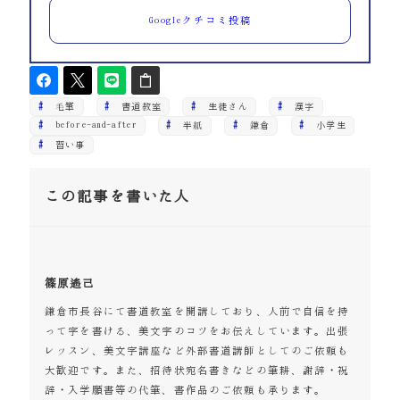
Googleクチコミ投稿
毛筆
書道教室
生徒さん
漢字
before-and-after
半紙
鎌倉
小学生
習い事
この記事を書いた人
篠原遙己
鎌倉市長谷にて書道教室を開講しており、人前で自信を持
って字を書ける、美文字のコツをお伝えしています。出張
レッスン、美文字講座など外部書道講師としてのご依頼も
大歓迎です。また、招待状宛名書きなどの筆耕、謝辞・祝
辞・入学願書等の代筆、書作品のご依頼も承ります。