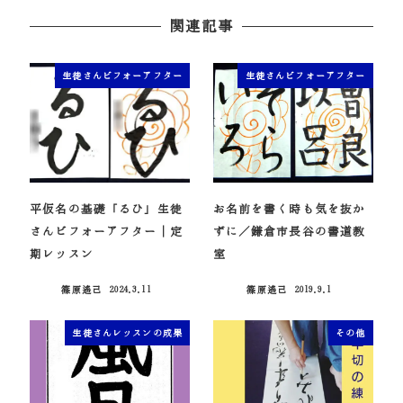
関連記事
生徒さんビフォーアフター
生徒さんビフォーアフター
平仮名の基礎「るひ」生徒
お名前を書く時も気を抜か
さんビフォーアフター｜定
ずに／鎌倉市長谷の書道教
期レッスン
室
篠原遙己
2024.3.11
篠原遙己
2019.9.1
投稿日
投稿日
生徒さんレッスンの成果
その他