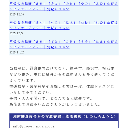
平仮名の基礎「ませ」「みよ」「のも」「やの」「るひ」生徒さ
んビフォーアフター｜定期レッスン
2025.12.30
平仮名の基礎「きつ」「へに」「ほふ」「ねむ」「れゐ」生徒さ
んビフォーアフター｜定期レッスン
2025.12.5
平仮名の基礎「ませ」「てお」「こゑ」「すゆ」「はえ」生徒さ
んビフォーアフター｜定期レッスン
2025.11.25
当教室は、鎌倉市内だけでなく、逗子市、藤沢市、横浜市
などの市外、更には県外からの生徒さんも多く通ってくだ
さっています。
書道教室・習字教室をお探しの方は一度、体験レッスンに
いらしてみてください。
子供・大人を問わず、どなたでも大歓迎です。
最後までお読みいただきありがとうございました。
湘南鎌倉市長谷の女流書家：篠原遙己（しのはらようこ）
info@yoko-shinohara.com