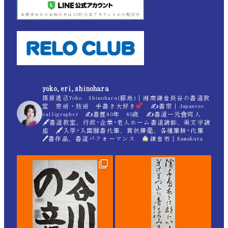
yoko.eri.shinohara
篠原遙己Yoko Shinohara(藤島)｜湘南鎌倉長谷の書道教
室 芸術・技術 手書き大好き
✍
書家｜Japanese
calligrapher ✍
書歴40年 48歳 ✍
書道一元會同人
🖋書道教室、行政･企業･老人ホーム書道講師、美文字講
座 🖋入学･入園願書代筆、賞状揮毫、各種筆耕･代筆
🖊書作品、書道パフォーマンス
鎌倉市｜Kamakura