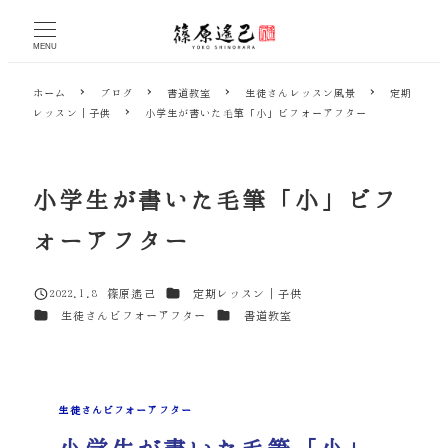
メ
イ
MENU
ン
コ
ホーム
ブログ
書道教室
生徒さんレッスン風景
定期
ン
レッスン｜子供
小学生が書いた毛筆「小」ビフォーアフター
テ
ン
ツ
へ
小学生が書いた毛筆「小」ビフ
移
動
ォーアフター
カテゴリー
2022.1.8
篠原遙己
定期レッスン｜子供
投稿日
著
カテゴリー
カテゴリー
生徒さんビフォーアフター
書道教室
者
生徒さんビフォーアフター