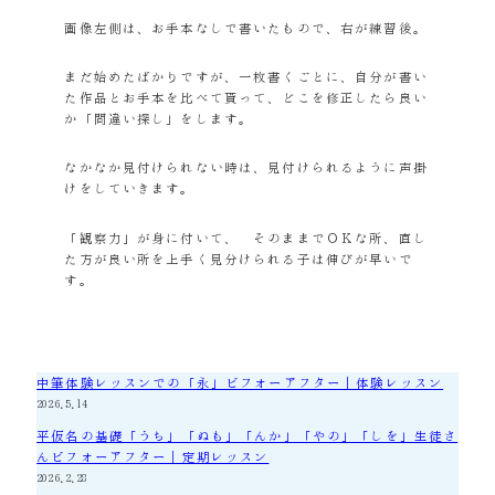
画像左側は、お手本なしで書いたもので、右が練習後。
まだ始めたばかりですが、一枚書くごとに、自分が書い
た作品とお手本を比べて貰って、どこを修正したら良い
か「間違い探し」をします。
なかなか見付けられない時は、見付けられるように声掛
けをしていきます。
「観察力」が身に付いて、 そのままでＯＫな所、直し
た方が良い所を上手く見分けられる子は伸びが早いで
す。
中筆体験レッスンでの「永」ビフォーアフター｜体験レッスン
2026.5.14
平仮名の基礎「うち」「ぬも」「んか」「やの」「しを」生徒さ
んビフォーアフター｜定期レッスン
2026.2.28