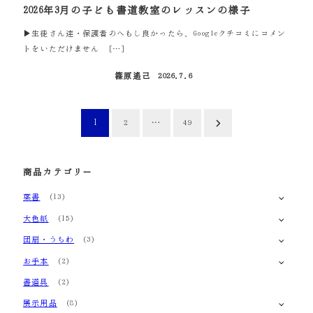
2026年3月の子ども書道教室のレッスンの様子
▶生徒さん達・保護者のへもし良かったら、Googleクチコミにコメン
トをいただけません […]
篠原遙己
2026.7.6
投稿日
投
1
…
2
49
稿
の
商品カテゴリー
ペ
葉書
(13)
大色紙
(15)
ー
団扇・うちわ
(3)
ジ
お手本
(2)
送
書道具
(2)
り
展示用品
(8)