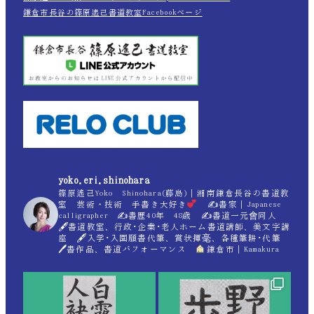
鎌倉市長谷の篠原遙己書道教室Facebookページ
yoko.eri.shinohara
篠原遙己Yoko Shinohara(藤島)｜湘南鎌倉長谷の書道教
室 芸術・技術 手書き大好き
✍
書家｜Japanese
calligrapher ✍
書歴40年 48歳 ✍
書道一元會同人
🖋書道教室、行政･企業･老人ホーム書道講師、美文字講
座 🖋入学･入園願書代筆、賞状揮毫、各種筆耕･代筆
🖊書作品、書道パフォーマンス
鎌倉市｜Kamakura