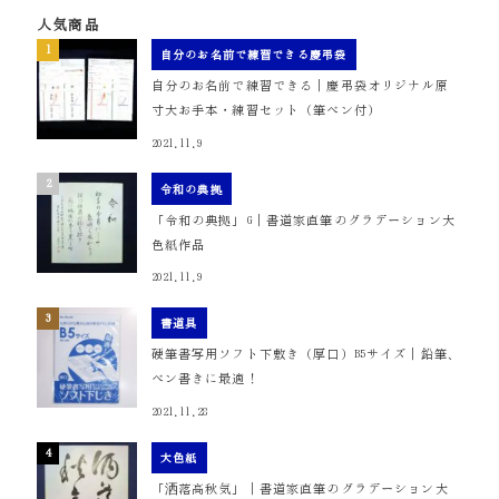
人気商品
自分のお名前で練習できる慶弔袋
自分のお名前で練習できる｜慶弔袋オリジナル原
寸大お手本・練習セット（筆ペン付）
2021.11.9
令和の典拠
「令和の典拠」G｜書道家直筆のグラデーション大
色紙作品
2021.11.9
書道具
硬筆書写用ソフト下敷き（厚口）B5サイズ｜鉛筆、
ペン書きに最適！
2021.11.28
大色紙
「洒落高秋気」｜書道家直筆のグラデーション大