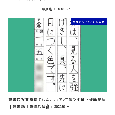
篠原遙己
2026.8.7
投稿日
生徒さんレッスンの成果
競書に写真掲載された、小学5年生の毛筆・硬筆作品
｜競書誌「書道活法會」2026年…