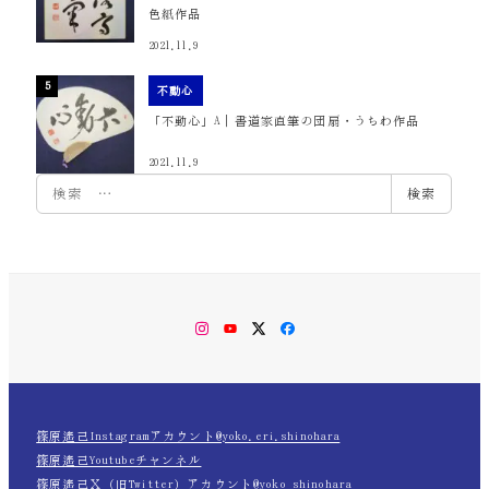
色紙作品
2021.11.9
不動心
「不動心」A｜書道家直筆の団扇・うちわ作品
2021.11.9
検
検索
索
Instagram
YouTube
Twitter
Facebook
篠原遙己Instagramアカウント@yoko.eri.shinohara
篠原遙己Youtubeチャンネル
篠原遙己Ｘ（旧Twitter）アカウント@yoko_shinohara_