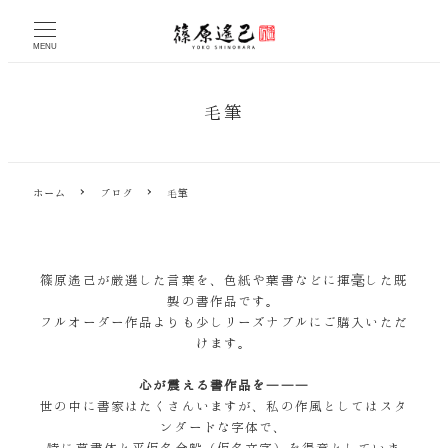
メ
イ
MENU
ン
コ
ン
毛筆
テ
ン
ツ
へ
ホーム
ブログ
毛筆
移
動
篠原遙己が厳選した言葉を、色紙や葉書などに揮毫した既
製の書作品です。
フルオーダー作品よりも少しリーズナブルにご購入いただ
けます。
心が震える書作品を―――
世の中に書家はたくさんいますが、私の作風としてはスタ
ンダードな字体で、