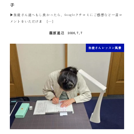
子
▶生徒さん達へもし良かったら、Googleクチコミにご感想など一言コ
メントをいただけま […]
篠原遙己
2026.7.7
投稿日
生徒さんレッスン風景