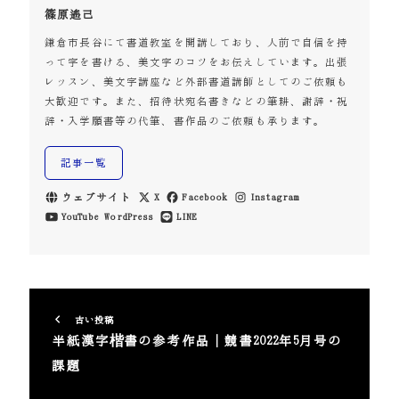
篠原遙己
鎌倉市長谷にて書道教室を開講しており、人前で自信を持
って字を書ける、美文字のコツをお伝えしています。出張
レッスン、美文字講座など外部書道講師としてのご依頼も
大歓迎です。また、招待状宛名書きなどの筆耕、謝辞・祝
辞・入学願書等の代筆、書作品のご依頼も承ります。
記事一覧
ウェブサイト
X
Facebook
Instagram
YouTube
WordPress
LINE
古い投稿
半紙漢字楷書の参考作品｜競書2022年5月号の
課題