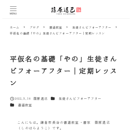
メ
イ
MENU
ン
コ
ホーム
ブログ
書道教室
生徒さんビフォーアフター
ン
平仮名の基礎「やの」生徒さんビフォーアフター｜定期レッスン
テ
ン
ツ
へ
平仮名の基礎「やの」生徒さん
移
動
ビフォーアフター｜定期レッス
ン
カテゴリー
2022.5.16
篠原遙己
生徒さんビフォーアフター
投稿日
著
カテゴリー
書道教室
者
こんにちは。鎌倉市長谷の書道教室・書家 篠原遙己
（しのはらようこ）です。