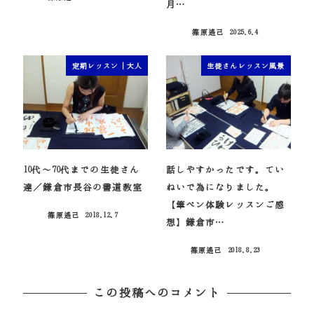
投稿日
月…
篠原遙己
2025.6.4
投稿日
定期レッスン｜大人
生徒さんレッスン風景
10代～70代までの生徒さん
話しやすかったです。てい
達／鎌倉市長谷の書道教室
ねいで為になりました。
【筆ペン体験レッスンご感
篠原遙己
2018.12.7
投稿日
想】鎌倉市…
篠原遙己
2018.8.23
投稿日
この投稿へのコメント