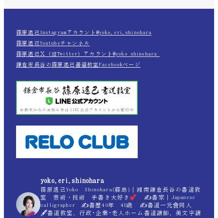
篠原遙己Instagramアカウント@yoko.eri.shinohara
篠原遙己Youtubeチャンネル
篠原遙己Ｘ（旧Twitter）アカウント@yoko_shinohara_
鎌倉市長谷の篠原遙己書道教室Facebookページ
yoko.eri.shinohara
篠原遙己Yoko Shinohara(藤島)｜湘南鎌倉長谷の書道教
室 芸術・技術 手書き大好き
✍
書家｜Japanese
calligrapher ✍
書歴40年 48歳 ✍
書道一元會同人
🖋書道教室、行政･企業･老人ホーム書道講師、美文字講