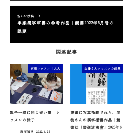
新しい投稿
半紙漢字草書の参考作品｜競書2022年5月号の
課題
関連記事
定期レッスン｜大人
生徒さんレッスンの成果
親子一緒に同じ習い事｜レ
競書に写真掲載された、生
ッスンの様子
徒さんの漢字楷書作品｜競
書誌「書道活法會」2025年6
篠原遙己
2022.4.26