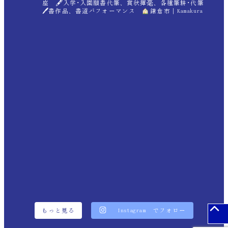
座 🖋入学･入園願書代筆、賞状揮毫、各種筆耕･代筆
🖊書作品、書道パフォーマンス
鎌倉市｜Kamakura
もっと見る
Instagram でフォロー