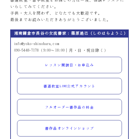
書道教室・習字教室をお探しの方は一度、体験レッスンに
いらしてみてください。
子供・大人を問わず、どなたでも大歓迎です。
最後までお読みいただきありがとうございました。
湘南鎌倉市長谷の女流書家：篠原遙己（しのはらようこ）
info@yoko-shinohara.com
090-5448-7178（9:00～18:00｜月・日・祝日除く）
レッスン開講日・お申込み
書道教室LINE公式アカウント
フルオーダー書作品の料金
書作品オンラインショップ