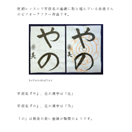
定期レッスンで平仮名の基礎に取り組んでいる生徒さん
のビフォーアフター作品です。
before⇒after
平仮名『や』、元の漢字は「也」
平仮名『の』、元の漢字は「乃」
「の」は最後の長い曲線が難関のようです。