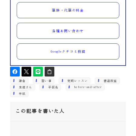
筆耕・代筆の料金
各種お問い合わせ
Googleクチコミ投稿
鎌倉
習い事
定期レッスン
書道教室
生徒さん
平仮名
before-and-after
半紙
この記事を書いた人