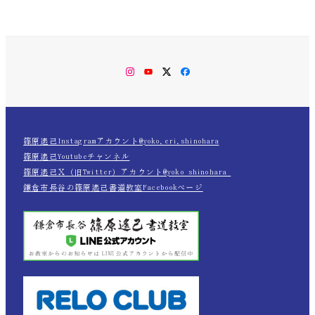
Instagram
YouTube
Twitter
Facebook
篠原遙己Instagramアカウント@yoko.eri.shinohara
篠原遙己Youtubeチャンネル
篠原遙己Ｘ（旧Twitter）アカウント@yoko_shinohara_
鎌倉市長谷の篠原遙己書道教室Facebookページ