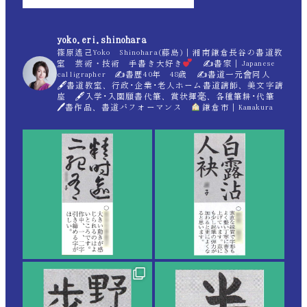
yoko.eri.shinohara
篠原遙己Yoko Shinohara(藤島)｜湘南鎌倉長谷の書道教
室 芸術・技術 手書き大好き
✍
書家｜Japanese
calligrapher ✍
書歴40年 48歳 ✍
書道一元會同人
🖋書道教室、行政･企業･老人ホーム書道講師、美文字講
座 🖋入学･入園願書代筆、賞状揮毫、各種筆耕･代筆
🖊書作品、書道パフォーマンス
鎌倉市｜Kamakura