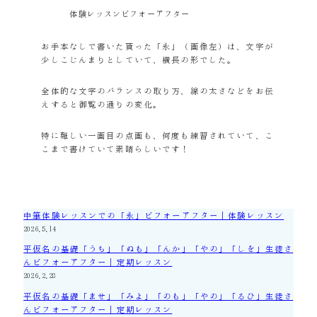
体験レッスンビフォーアフター
お手本なしで書いた貰った「永」（画像左）は、文字が
少しこじんまりとしていて、横長の形でした。
全体的な文字のバランスの取り方、線の太さなどをお伝
えすると御覧の通りの変化。
特に難しい一画目の点画も、何度も練習されていて、こ
こまで書けていて素晴らしいです！
中筆体験レッスンでの「永」ビフォーアフター｜体験レッスン
2026.5.14
平仮名の基礎「うち」「ぬも」「んか」「やの」「しを」生徒さ
んビフォーアフター｜定期レッスン
2026.2.28
平仮名の基礎「ませ」「みよ」「のも」「やの」「るひ」生徒さ
んビフォーアフター｜定期レッスン