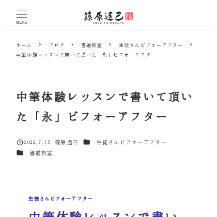
メ
イ
MENU
ン
コ
ホーム
ブログ
書道教室
生徒さんビフォーアフター
ン
中筆体験レッスンで書いて頂いた「永」ビフォーアフター
テ
ン
ツ
へ
中筆体験レッスンで書いて頂い
移
動
た「永」ビフォーアフター
カテゴリー
2022.7.15
篠原遙己
生徒さんビフォーアフター
投稿日
著
カテゴリー
書道教室
者
生徒さんビフォーアフター