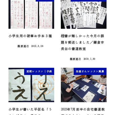
小学生用の硬筆お手本３種
楷書が難しかった今月の課
題を郵送しました／鎌倉市
篠原遙己
2021.3.26
投稿日
長谷の書道教室
篠原遙己
2019.1.30
投稿日
定期レッスン｜子供
生徒さんレッスン風景
小学生が書いた平仮名「う
2023年7月前半の自宅書道教