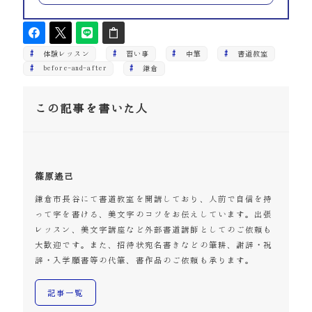
体験レッスン
習い事
中筆
書道教室
before-and-after
鎌倉
この記事を書いた人
篠原遙己
鎌倉市長谷にて書道教室を開講しており、人前で自信を持
って字を書ける、美文字のコツをお伝えしています。出張
レッスン、美文字講座など外部書道講師としてのご依頼も
大歓迎です。また、招待状宛名書きなどの筆耕、謝辞・祝
辞・入学願書等の代筆、書作品のご依頼も承ります。
記事一覧