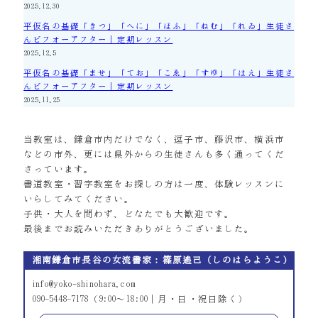
2025.12.30
平仮名の基礎「きつ」「へに」「ほふ」「ねむ」「れゐ」生徒さ
んビフォーアフター｜定期レッスン
2025.12.5
平仮名の基礎「ませ」「てお」「こゑ」「すゆ」「はえ」生徒さ
んビフォーアフター｜定期レッスン
2025.11.25
当教室は、鎌倉市内だけでなく、逗子市、藤沢市、横浜市
などの市外、更には県外からの生徒さんも多く通ってくだ
さっています。
書道教室・習字教室をお探しの方は一度、体験レッスンに
いらしてみてください。
子供・大人を問わず、どなたでも大歓迎です。
最後までお読みいただきありがとうございました。
湘南鎌倉市長谷の女流書家：篠原遙己（しのはらようこ）
info@yoko-shinohara.com
090-5448-7178（9:00～18:00｜月・日・祝日除く）