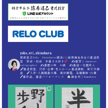
yoko.eri.shinohara
篠原遙己Yoko Shinohara(藤島)｜湘南鎌倉長谷の書道教
室 芸術・技術 手書き大好き
✍
書家｜Japanese
calligrapher ✍
書歴40年 48歳 ✍
書道一元會同人
🖋書道教室、行政･企業･老人ホーム書道講師、美文字講
座 🖋入学･入園願書代筆、賞状揮毫、各種筆耕･代筆
🖊書作品、書道パフォーマンス
鎌倉市｜Kamakura