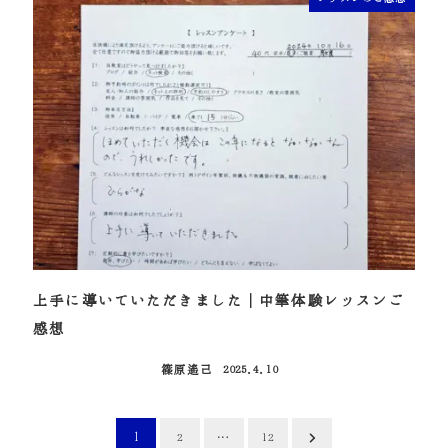
上手に導いていただきました｜中筆体験レッスンご
感想
篠原遙己
2025.4.10
投稿日
投
1
…
2
12