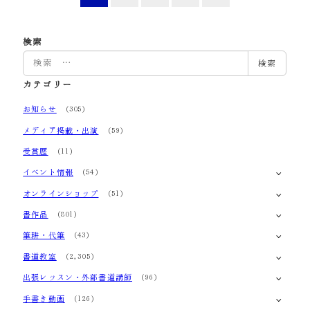
稿
の
検索
検
検索
ペ
索
カテゴリー
ー
お知らせ
(305)
ジ
メディア掲載・出演
(59)
送
受賞歴
(11)
り
イベント情報
(54)
オンラインショップ
(51)
書作品
(801)
筆耕・代筆
(43)
書道教室
(2,305)
出張レッスン・外部書道講師
(96)
手書き動画
(126)