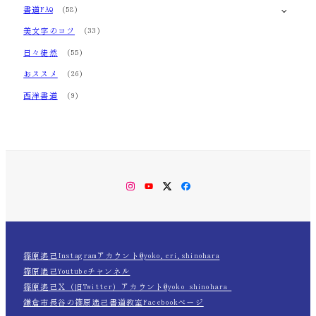
書道FAQ
(58)
美文字のコツ
(33)
日々徒然
(55)
おススメ
(26)
西洋書道
(9)
Instagram
YouTube
Twitter
Facebook
篠原遙己Instagramアカウント@yoko.eri.shinohara
篠原遙己Youtubeチャンネル
篠原遙己Ｘ（旧Twitter）アカウント@yoko_shinohara_
鎌倉市長谷の篠原遙己書道教室Facebookページ