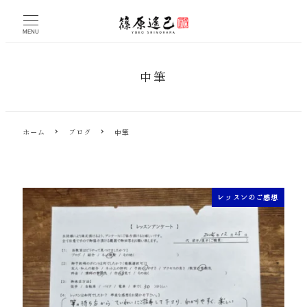
メ
イ
MENU
ン
コ
ン
中筆
テ
ン
ツ
へ
ホーム
ブログ
中筆
移
動
レッスンのご感想